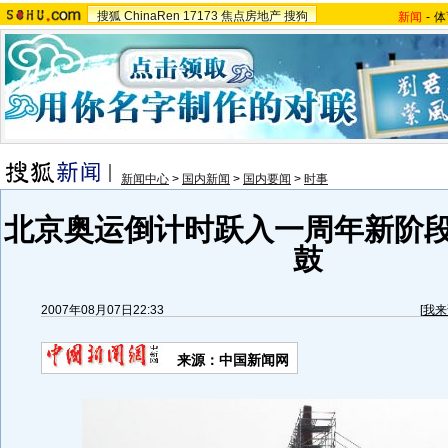
搜狐
ChinaRen
17173
焦点房地产
搜狗
新闻
-
体
新闻中心
>
国内新闻
>
国内要闻
>
时事
北京奥运倒计时跃入一周年新阶段
鼓
2007年08月07日22:33
[
我来
来源：中国新闻网