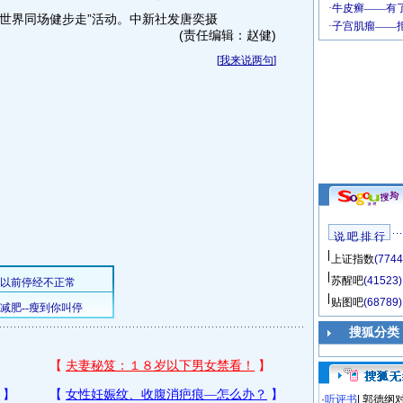
世界同场健步走”活动。中新社发唐奕摄
(责任编辑：赵健)
[
我来说两句
]
说 吧 排 行
上证指数
(7744
苏醒吧
(41523)
贴图吧
(68789)
搜狐分类
·
听评书
|
郭德纲