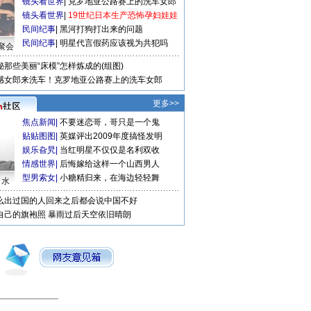
镜头看世界
|
克罗地亚公路赛上的洗车女郎
镜头看世界
|
19世纪日本生产恐怖孕妇娃娃
民间纪事
|
黑河打狗打出来的问题
民间纪事
|
明星代言假药应该视为共犯吗
聚会
秘那些美丽“床模”怎样炼成的(组图)
感女郎来洗车！克罗地亚公路赛上的洗车女郎
更多>>
焦点新闻
|
不要迷恋哥，哥只是一个鬼
贴贴图图
|
英媒评出2009年度搞怪发明
娱乐旮旯
|
当红明星不仅仅是名利双收
情感世界
|
后悔嫁给这样一个山西男人
型男索女
|
小糖精归来，在海边轻轻舞
口水
么出过国的人回来之后都会说中国不好
自己的旗袍照
暴雨过后天空依旧晴朗