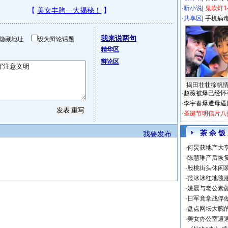
·
听小说
|
鬼吹灯1
·
共享区
|
手机病
我来说两句
隐藏地址
设为辩论话题
精华区
辩论区
揭田壮壮徐帆
·
赵薇被爆已经怀
·
李宇春爆遭母逼
·
圣诞节明信片八
茶 余 饭
我要发布
·
何炅获地产大亨
·
陈慧琳产后恢复
·
殷桃街头休闲装
·
范冰冰红地毯
·
姚晨与老公素
·
日军竟拿战俘
·
盘点网坛大腕
·
美女办公室遭