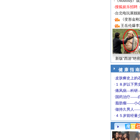
·
《Nobody》
·
搜狐娱乐招聘
·
台北电玩展靓丽S
·
《变形金刚
·
王岳伦爆李
新版“西游”绝
健 康 指 南