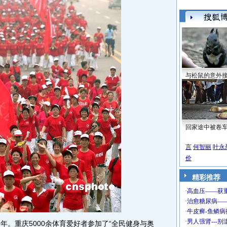
与松鼠的意外
回家途中被卷
言
何智丽
叶永
价
精彩推荐
。重庆5000余体育爱好者参加了“全民健身与奥