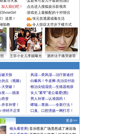
成命案导火索
·
孟庭苇可爱儿子最新照(图)
：加入我们吧！
·
点击进入搜狐娱乐影视库
howGirl
·
游戏史上最般配的十对情侣
2》送票！
·
张元首透露戒毒生活
湘胎教
·
令人惊叹太空步下楼方式
密照
王菲小女儿李嫣曝光
酒井法子痛哭谢罪
更多>>
镜头看世界
|
音乐喷泉广场竟然成了淋浴场