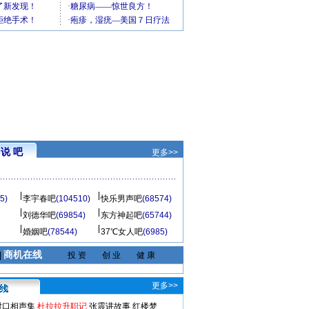
说 吧
更多>>
5)
李宇春吧
(104510)
快乐男声吧
(68574)
刘德华吧
(69854)
东方神起吧
(65744)
婚姻吧
(78544)
37℃女人吧
(6985)
商机在线
|
投 资
创 业
健 康
更多>>
对口相声集
杜拉拉升职记
张震讲故事
红楼梦