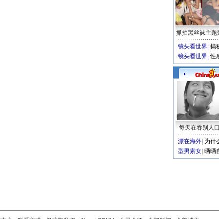
抓拍黑丝袜主题
镜头看世界
|
揭
镜头看世界
|
性
每天在吞别人
漂在海外
|
为什
型男索女
|
晒晒