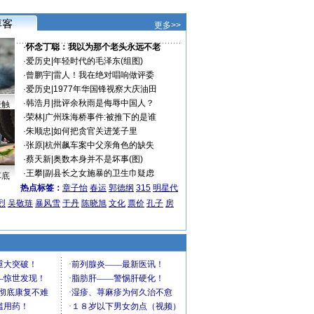
更多>>
·
怀念丁聪：我以为那个老头永远不老
·
爱历史
|
年轻时代的毛泽东(组图)
·
曾鹏宇
|
雷人！我在绝对唱响做评委
·
爱历史
|
1977年华国锋视察大庆油田
·
韩浩月
|
批评余秋雨是侮辱中国人？
接触
·
荣林
|
广州珠海桥事件:被推下的是谁
·
朱顺忠
|
如何把贪官关进笼子里
·
张原
|
杭州飙车案中父亲角色的缺失
·
蔡天新
|
奥数本身并不是坏事(图)
·
王攀
|
副县长之女施暴的卫生巾疑虑
车底
热点标签：
章子怡
春运
郭德纲
315
明星代
烈
吴敬琏
暴风雪
于丹
陈晓旭
文化
票价
孔子
房