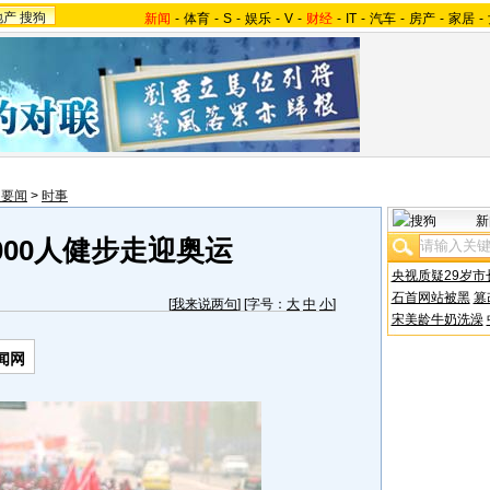
地产
搜狗
新闻
-
体育
-
S
-
娱乐
-
V
-
财经
-
IT
-
汽车
-
房产
-
家居
-
内要闻
>
时事
新
000人健步走迎奥运
央视质疑29岁市
石首网站被黑
篡
[
我来说两句
] [字号：
大
中
小
]
宋美龄牛奶洗澡
闻网