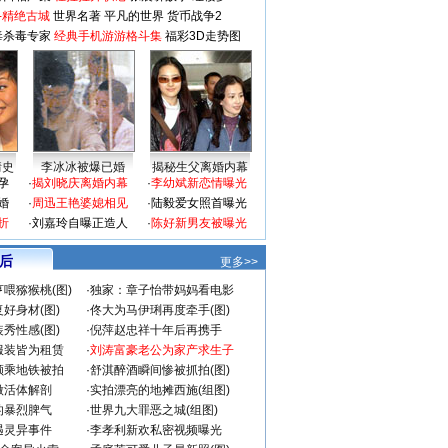
-精绝古城
世界名著
平凡的世界
货币战争2
毒杀毒专家
经典手机游游格斗集
福彩3D走势图
情史
李冰冰被爆已婚
揭秘生父离婚内幕
孕
·
揭刘晓庆离婚内幕
·
李幼斌新恋情曝光
婚
·
周迅王艳婆媳相见
·
陆毅爱女照首曝光
折
·
刘嘉玲自曝正造人
·
陈好新男友被曝光
 后
更多>>
喂猕猴桃(图)
·
独家：章子怡带妈妈看电影
好身材(图)
·
佟大为马伊琍再度牵手(图)
秀性感(图)
·
倪萍赵忠祥十年后再携手
服装皆为租赁
·
刘涛富豪老公为家产求生子
颜乘地铁被拍
·
舒淇醉酒瞬间惨被抓拍(图)
做活体解剖
·
实拍漂亮的地摊西施(组图)
的暴烈脾气
·
世界九大罪恶之城(组图)
遇灵异事件
·
李孝利新欢私密视频曝光