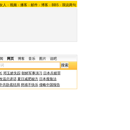
女人
-
视频
-
播客
-
邮件
-
博客
-
BBS
-
我说两句
闻
网页
博客
音乐
图片
说吧
长
邓玉娇失踪
朝鲜军事演习
日本兵赎罪
改温总讲话
夏日减肥秘方
日本瘦脸法
中共卧底结局
慈禧不快乐
侵略中国报告