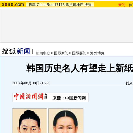
搜狐
ChinaRen
17173
焦点房地产
搜狗
新闻
-
体
新闻中心
>
国际新闻
>
国际要闻
>
海外博览
韩国历史名人有望走上新纸币
2007年08月08日21:29
[
我来
来源：中国新闻网