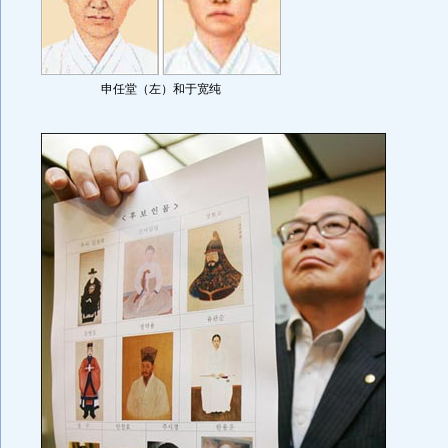
申任堂（左）和于宽纯