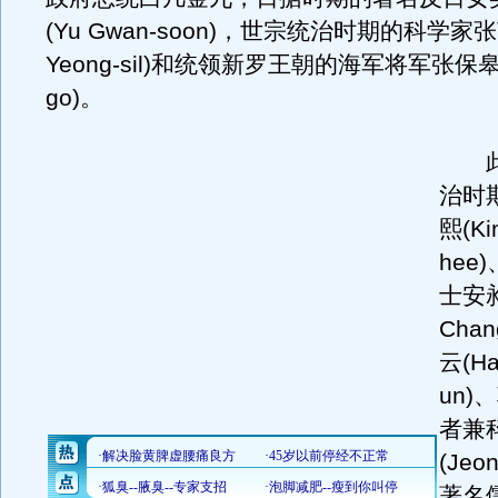
(Yu Gwan-soon)，世宗统治时期的科学家张
Yeong-sil)和统领新罗王朝的海军将军张保皋(J
go)。
此
治时
熙(Ki
hee
士安昶
Cha
云(Ha
un
者兼
(Jeo
著名儒