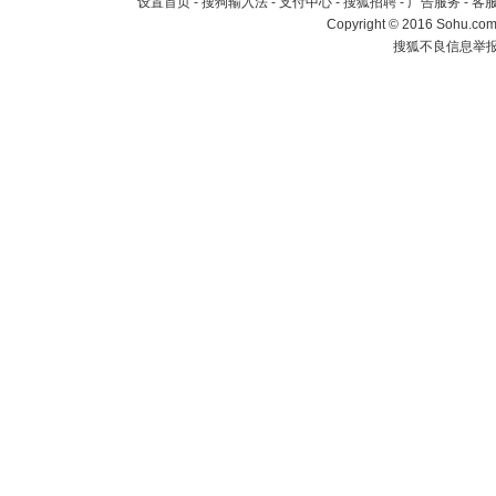
设置首页
-
搜狗输入法
-
支付中心
-
搜狐招聘
-
广告服务
-
客
Copyright
©
2016 Sohu.com 
搜狐不良信息举