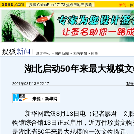
搜狐
ChinaRen
17173
焦点房地产
搜狗
新闻
-
体
新闻中心
>
国内新闻
>
国内要闻
>
时事
湖北启动50年来最大规模
2007年08月13日22:17
[
我来
来源：新华网
新华网武汉8月13日电（记者廖君 刘
物馆综合馆13日正式启用，近万件珍贵文物
是湖北省50年来最大规模的一次文物搬迁。