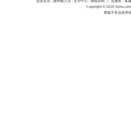
设置首页
-
搜狗输入法
-
支付中心
-
搜狐招聘
-
广告服务
-
客
Copyright
©
2016 Sohu.com 
搜狐不良信息举