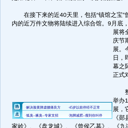
在接下来的近40天里，包括“镇馆之宝”
内的近万件文物将陆续进入综合馆。
9月底
展将
庆节
展。今
日，
幕之
正式
整
举办
展，
《郧
家岭》、《盘龙城》、《曾侯乙墓》、《九