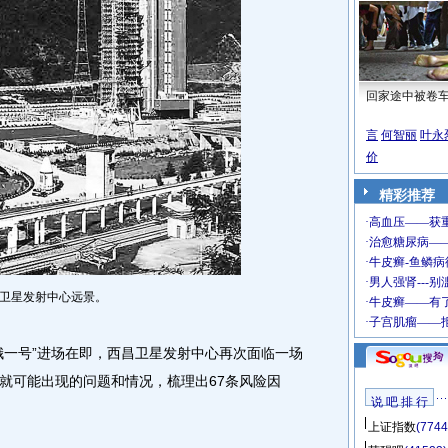
回家途中被卷
言
何智丽
叶永
价
精彩推荐
卫星发射中心远景。
一号”进场在即，西昌卫星发射中心再次面临一场
就可能出现的问题和情况，梳理出67条风险因
说 吧 排 行
上证指数
(7744