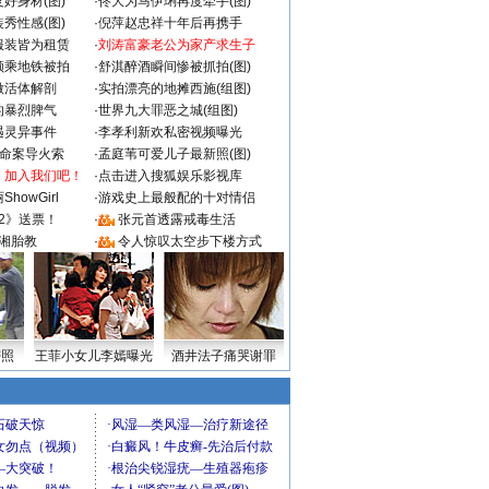
好身材(图)
·
佟大为马伊琍再度牵手(图)
秀性感(图)
·
倪萍赵忠祥十年后再携手
服装皆为租赁
·
刘涛富豪老公为家产求生子
颜乘地铁被拍
·
舒淇醉酒瞬间惨被抓拍(图)
做活体解剖
·
实拍漂亮的地摊西施(组图)
的暴烈脾气
·
世界九大罪恶之城(组图)
遇灵异事件
·
李孝利新欢私密视频曝光
成命案导火索
·
孟庭苇可爱儿子最新照(图)
：加入我们吧！
·
点击进入搜狐娱乐影视库
howGirl
·
游戏史上最般配的十对情侣
2》送票！
·
张元首透露戒毒生活
湘胎教
·
令人惊叹太空步下楼方式
密照
王菲小女儿李嫣曝光
酒井法子痛哭谢罪