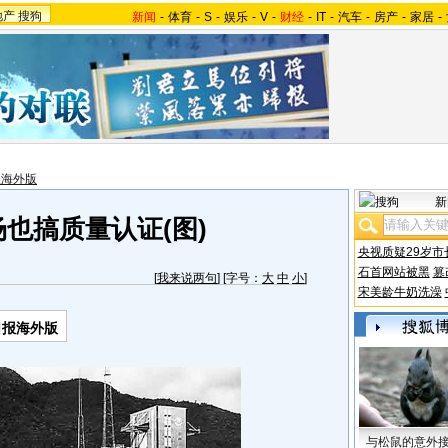
地产
搜狗
新闻
-
体育
-
S
-
娱乐
-
V
-
财经
-
IT
-
汽车
-
房产
-
家居
-
报海外版
新
也搞质量认证(图)
央视质疑29岁市
石首网站被黑
篡
[
我来说两句
] [字号：
大
中
小
]
宋美龄牛奶洗澡
日报海外版
与松鼠的意外