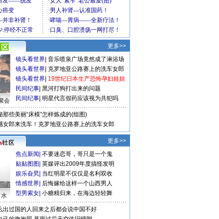
更多>>
镜头看世界
|
音乐喷泉广场竟然成了淋浴场
镜头看世界
|
克罗地亚公路赛上的洗车女郎
镜头看世界
|
19世纪日本生产恐怖孕妇娃娃
民间纪事
|
黑河打狗打出来的问题
民间纪事
|
明星代言假药应该视为共犯吗
聚会
秘那些美丽“床模”怎样炼成的(组图)
感女郎来洗车！克罗地亚公路赛上的洗车女郎
更多>>
焦点新闻
|
不要迷恋哥，哥只是一个鬼
贴贴图图
|
英媒评出2009年度搞怪发明
娱乐旮旯
|
当红明星不仅仅是名利双收
情感世界
|
后悔嫁给这样一个山西男人
型男索女
|
小糖精归来，在海边轻轻舞
口水
么出过国的人回来之后都会说中国不好