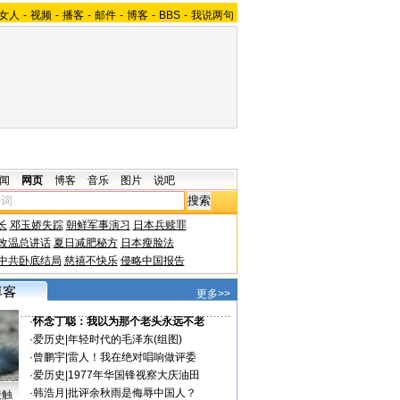
女人
-
视频
-
播客
-
邮件
-
博客
-
BBS
-
我说两句
闻
网页
博客
音乐
图片
说吧
长
邓玉娇失踪
朝鲜军事演习
日本兵赎罪
改温总讲话
夏日减肥秘方
日本瘦脸法
中共卧底结局
慈禧不快乐
侵略中国报告
更多>>
·
怀念丁聪：我以为那个老头永远不老
·
爱历史
|
年轻时代的毛泽东(组图)
·
曾鹏宇
|
雷人！我在绝对唱响做评委
·
爱历史
|
1977年华国锋视察大庆油田
·
韩浩月
|
批评余秋雨是侮辱中国人？
接触