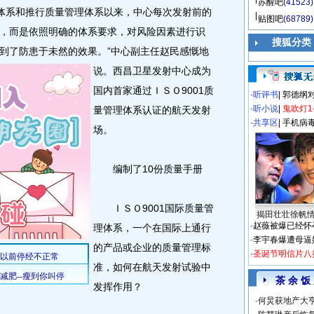
苏醒吧
(41523)
体系和推行质量管理体系以来，中心每次发射前的
贴图吧
(68789)
，而是依照明确的体系要求，对风险因素进行识
搜狐分类
到了防患于未然的效果。
”中心副主任赵民感慨地
说。西昌卫星发射中心成为
国内首家通过ＩＳＯ9001质
·
听评书
|
郭德纲
·
听小说
|
鬼吹灯1
量管理体系认证的航天发射
·
共享区
|
手机病
场。
编制了10份质量手册
ＩＳＯ9001国际质量管
揭田壮壮徐帆
·
赵薇被爆已经怀
理体系，一个在国际上通行
·
李宇春爆遭母逼
的产品或企业的质量管理标
·
圣诞节明信片八
准，如何在航天发射试验中
茶 余 饭
发挥作用？
·
何炅获地产大亨