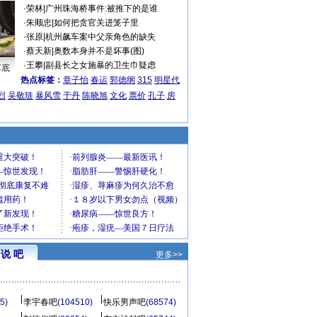
·
荣林
|
广州珠海桥事件:被推下的是谁
·
朱顺忠
|
如何把贪官关进笼子里
·
张原
|
杭州飙车案中父亲角色的缺失
·
蔡天新
|
奥数本身并不是坏事(图)
·
王攀
|
副县长之女施暴的卫生巾疑虑
车底
热点标签：
章子怡
春运
郭德纲
315
明星代
烈
吴敬琏
暴风雪
于丹
陈晓旭
文化
票价
孔子
房
说 吧
更多>>
5)
李宇春吧
(104510)
快乐男声吧
(68574)