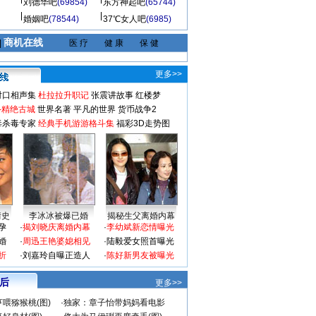
刘德华吧
(69854)
东方神起吧
(65744)
婚姻吧
(78544)
37℃女人吧
(6985)
商机在线
|
医 疗
健 康
保 健
更多>>
对口相声集
杜拉拉升职记
张震讲故事
红楼梦
-精绝古城
世界名著
平凡的世界
货币战争2
毒杀毒专家
经典手机游游格斗集
福彩3D走势图
情史
李冰冰被爆已婚
揭秘生父离婚内幕
孕
·
揭刘晓庆离婚内幕
·
李幼斌新恋情曝光
婚
·
周迅王艳婆媳相见
·
陆毅爱女照首曝光
折
·
刘嘉玲自曝正造人
·
陈好新男友被曝光
 后
更多>>
喂猕猴桃(图)
·
独家：章子怡带妈妈看电影