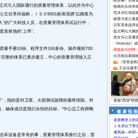
·
陈慧琳产后恢复
正式引入国际通行的质量管理体系，以此作为中心
·
殷桃街头休闲装
·
范冰冰红地毯
主任李尚福称，ＩＳＯ9001标准强调“以顾客为
·
姚晨与老公素
主人”的广大科技人员，在质量管理体系试运行中，
·
日军竟拿战俘
是发射场的“上帝”。
·
盘点网坛大腕
·
美女办公室遭
·
《Nobody》
手册10份、程序文件150多份、操作规程700
·
搜狐娱乐招聘
·
台北电玩展靓丽S
一套完整的体系已逐步建立，中心的质量管理驶入正
·
《变形金刚
·
王岳伦爆李
”，指的是对卫星、火箭测试故障的最终排除。对
新版“西游”绝
陷，确保成功是我们永恒的目标。”中心总工程师陶
健 康 指 南
坏设备是常有的事，质量管理体系推行之后，雷