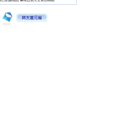
自己的旗袍照
暴雨过后天空依旧晴朗