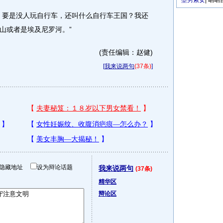
型男索女
|
晒晒
要是没人玩自行车，还叫什么自行车王国？我还
山或者是埃及尼罗河。”
(责任编辑：赵健)
[
我来说两句
(37条)
]
隐藏地址
设为辩论话题
我来说两句
(37条)
精华区
辩论区