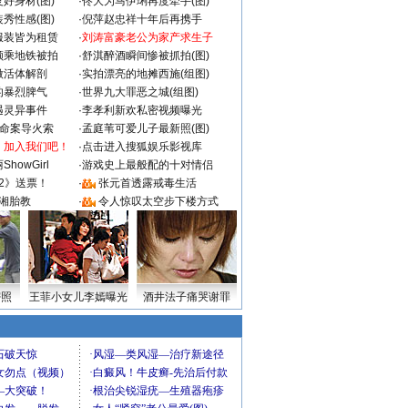
好身材(图)
·
佟大为马伊琍再度牵手(图)
秀性感(图)
·
倪萍赵忠祥十年后再携手
服装皆为租赁
·
刘涛富豪老公为家产求生子
颜乘地铁被拍
·
舒淇醉酒瞬间惨被抓拍(图)
做活体解剖
·
实拍漂亮的地摊西施(组图)
的暴烈脾气
·
世界九大罪恶之城(组图)
遇灵异事件
·
李孝利新欢私密视频曝光
成命案导火索
·
孟庭苇可爱儿子最新照(图)
：加入我们吧！
·
点击进入搜狐娱乐影视库
howGirl
·
游戏史上最般配的十对情侣
2》送票！
·
张元首透露戒毒生活
湘胎教
·
令人惊叹太空步下楼方式
密照
王菲小女儿李嫣曝光
酒井法子痛哭谢罪