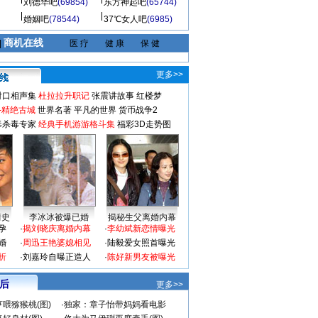
刘德华吧
(69854)
东方神起吧
(65744)
婚姻吧
(78544)
37℃女人吧
(6985)
商机在线
|
医 疗
健 康
保 健
更多>>
对口相声集
杜拉拉升职记
张震讲故事
红楼梦
-精绝古城
世界名著
平凡的世界
货币战争2
毒杀毒专家
经典手机游游格斗集
福彩3D走势图
情史
李冰冰被爆已婚
揭秘生父离婚内幕
孕
·
揭刘晓庆离婚内幕
·
李幼斌新恋情曝光
婚
·
周迅王艳婆媳相见
·
陆毅爱女照首曝光
折
·
刘嘉玲自曝正造人
·
陈好新男友被曝光
 后
更多>>
喂猕猴桃(图)
·
独家：章子怡带妈妈看电影