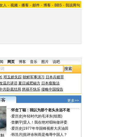
女人
-
视频
-
播客
-
邮件
-
博客
-
BBS
-
我说两句
闻
网页
博客
音乐
图片
说吧
长
邓玉娇失踪
朝鲜军事演习
日本兵赎罪
改温总讲话
夏日减肥秘方
日本瘦脸法
中共卧底结局
慈禧不快乐
侵略中国报告
更多>>
·
怀念丁聪：我以为那个老头永远不老
·
爱历史
|
年轻时代的毛泽东(组图)
·
曾鹏宇
|
雷人！我在绝对唱响做评委
·
爱历史
|
1977年华国锋视察大庆油田
·
韩浩月
|
批评余秋雨是侮辱中国人？
接触