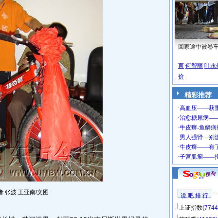
回家途中被卷
言
何智丽
叶永
价
精彩推荐
者 张波 王亚南/文图
说 吧 排 行
上证指数
(7744