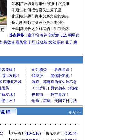
·
荣林
|
广州珠海桥事件:被推下的是谁
·
朱顺忠
|
如何把贪官关进笼子里
·
张原
|
杭州飙车案中父亲角色的缺失
·
蔡天新
|
奥数本身并不是坏事(图)
·
王攀
|
副县长之女施暴的卫生巾疑虑
车底
热点标签：
章子怡
春运
郭德纲
315
明星代
烈
吴敬琏
暴风雪
于丹
陈晓旭
文化
票价
孔子
房
说 吧
更多>>
5)
李宇春吧
(104510)
快乐男声吧
(68574)