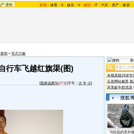
地产
搜狗
新闻
-
体育
-
S
-
娱乐
-
V
-
财经
-
IT
-
汽车
-
房产
-
家居
-
会要闻
>
世态万象
新
自行车飞越红旗渠(图)
央视质疑29岁市
石首网站被黑
篡
[
我来说两句
(37)
] [字号：
大
中
小
]
宋美龄牛奶洗澡
与松鼠的意外