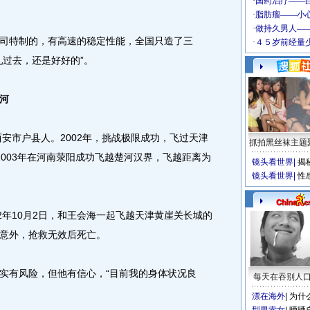
特制的，有高速的稳定性能，全国只造了三
轧过去，还是好好的”。
河
安市户县人。2002年，挑战极限成功，飞过天津
抓拍黑丝袜主题
；2003年在河南荥阳成功飞越楚河汉界，飞越距离为
镜头看世界
|
揭
镜头看世界
|
性
年10月2日，和王会海一起飞越天津黄崖关长城的
意外，抢救无效后死亡。
有风险，但他有信心，“目前我的身体状况良
每天在吞别人
漂在海外
|
为什