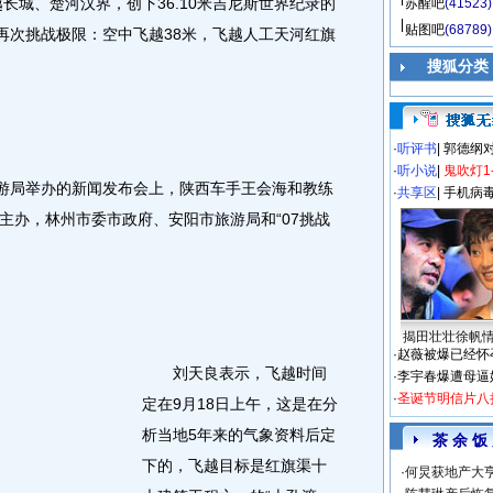
城、楚河汉界，创下36.10米吉尼斯世界纪录的
苏醒吧
(41523)
贴图吧
(68789)
午再次挑战极限：空中飞越38米，飞越人工天河红旗
搜狐分类
·
听评书
|
郭德纲
·
听小说
|
鬼吹灯1
游局举办的新闻发布会上，陕西车手王会海和教练
·
共享区
|
手机病
主办，林州市委市政府、安阳市旅游局和“07挑战
揭田壮壮徐帆
·
赵薇被爆已经怀
刘天良表示，飞越时间
·
李宇春爆遭母逼
·
圣诞节明信片八
定在9月18日上午，这是在分
析当地5年来的气象资料后定
茶 余 饭
下的，飞越目标是红旗渠十
·
何炅获地产大亨