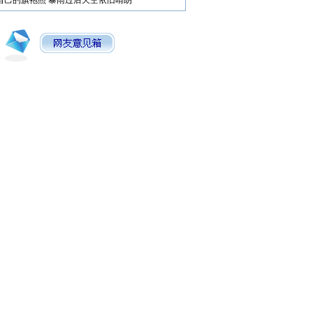
自己的旗袍照
暴雨过后天空依旧晴朗