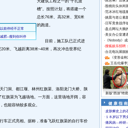
·
陈慧琳产后恢复
大建筑工程之一的“十孔渡
·
殷桃街头休闲装
槽”。按照计划，将搭建一个
·
范冰冰红地毯
总长76米、高32米、宽6米
·
姚晨与老公素
·
日军竟拿战俘
的跑道。
·
盘点网坛大腕
·
美女办公室遭
·
《Nobody》
目前，施工队已正式进
·
搜狐娱乐招聘
20米、飞越距离38米~40米，再次冲击世界纪
·
台北电玩展靓丽S
·
《变形金刚
·
王岳伦爆李
门洞、都江堰、林州红旗渠、洛阳龙门大桥、陕
新版“西游”绝
了红旗渠为飞越场地。一方面，这里场地开阔，容
健 康 指 南
，也能容纳较多观众。
车正式亮相。据称，准备飞跃红旗渠的自行车价