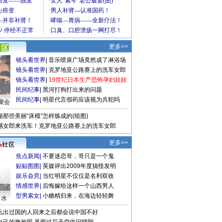
更多>>
镜头看世界
|
音乐喷泉广场竟然成了淋浴场
镜头看世界
|
克罗地亚公路赛上的洗车女郎
镜头看世界
|
19世纪日本生产恐怖孕妇娃娃
民间纪事
|
黑河打狗打出来的问题
民间纪事
|
明星代言假药应该视为共犯吗
聚会
秘那些美丽“床模”怎样炼成的(组图)
感女郎来洗车！克罗地亚公路赛上的洗车女郎
更多>>
焦点新闻
|
不要迷恋哥，哥只是一个鬼
贴贴图图
|
英媒评出2009年度搞怪发明
娱乐旮旯
|
当红明星不仅仅是名利双收
情感世界
|
后悔嫁给这样一个山西男人
型男索女
|
小糖精归来，在海边轻轻舞
口水
么出过国的人回来之后都会说中国不好