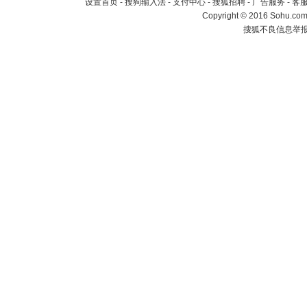
设置首页
-
搜狗输入法
-
支付中心
-
搜狐招聘
-
广告服务
-
客
Copyright
©
2016 Sohu.com 
搜狐不良信息举