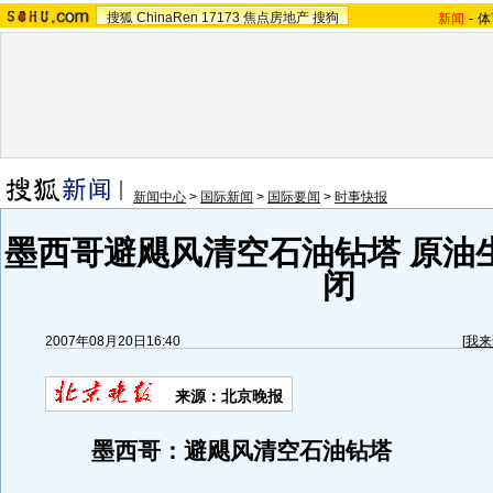
搜狐
ChinaRen
17173
焦点房地产
搜狗
新闻
-
体
新闻中心
>
国际新闻
>
国际要闻
>
时事快报
墨西哥避飓风清空石油钻塔 原油
闭
2007年08月20日16:40
[
我来
来源：北京晚报
墨西哥：避飓风清空石油钻塔