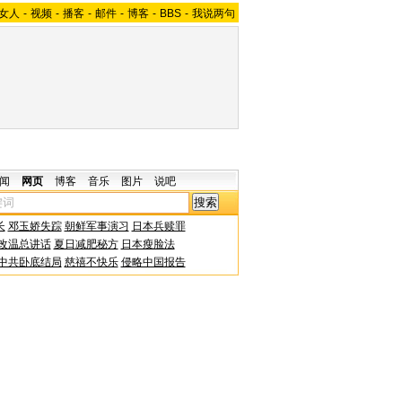
女人
-
视频
-
播客
-
邮件
-
博客
-
BBS
-
我说两句
闻
网页
博客
音乐
图片
说吧
长
邓玉娇失踪
朝鲜军事演习
日本兵赎罪
改温总讲话
夏日减肥秘方
日本瘦脸法
中共卧底结局
慈禧不快乐
侵略中国报告