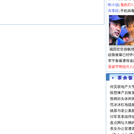
·
听小说
|
鬼吹灯1
·
共享区
|
手机病
揭田壮壮徐帆
·
赵薇被爆已经怀
·
李宇春爆遭母逼
·
圣诞节明信片八
茶 余 饭
·
何炅获地产大亨
·
陈慧琳产后恢复
·
殷桃街头休闲装
·
范冰冰红地毯
·
姚晨与老公素
·
日军竟拿战俘
·
盘点网坛大腕
·
美女办公室遭