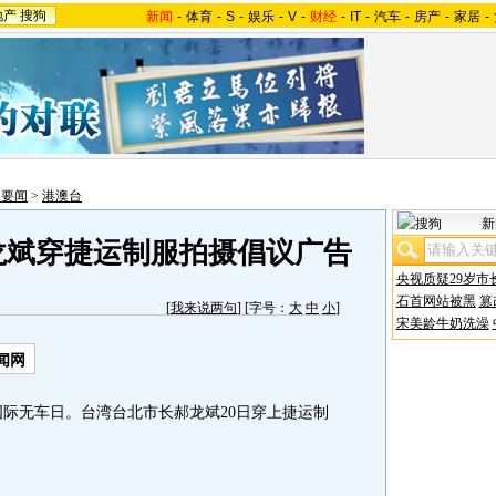
地产
搜狗
新闻
-
体育
-
S
-
娱乐
-
V
-
财经
-
IT
-
汽车
-
房产
-
家居
-
内要闻
>
港澳台
新
龙斌穿捷运制服拍摄倡议广告
央视质疑29岁市
石首网站被黑
篡
[
我来说两句
] [字号：
大
中
小
]
宋美龄牛奶洗澡
闻网
国际无车日。台湾台北市长郝龙斌20日穿上捷运制