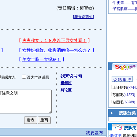
(责任编辑：梅智敏)
[
我来说两句
]
我来说两句
隐藏地址
设为辩论话题
说 吧 排 行
精华区
上证指数
(7744
辩论区
苏醒吧
(41523)
贴图吧
(68789)
搜狐分类
我要发布
·
听评书
|
郭德纲