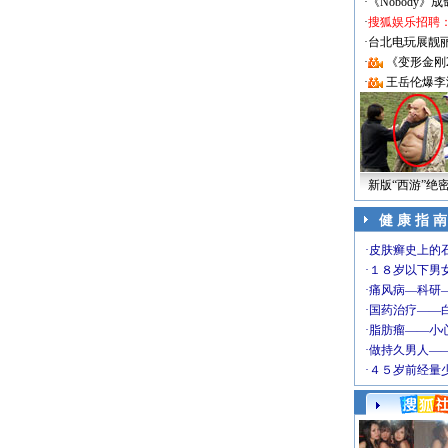
·
《Nobody》
·
搜狐娱乐招聘
·
台北电玩展靓丽Sh
·
《变形金刚
·
王岳伦爆李
新版“西游”绝
健 康 指 南