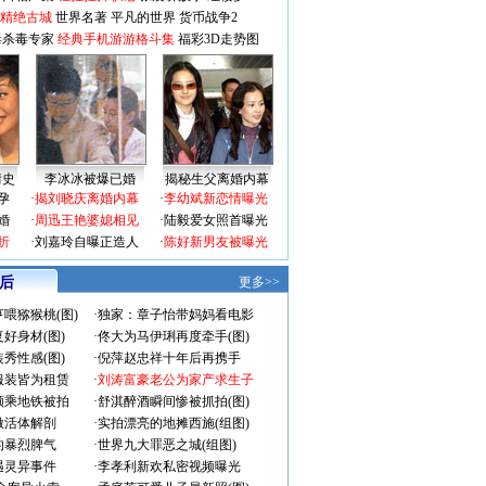
-精绝古城
世界名著
平凡的世界
货币战争2
毒杀毒专家
经典手机游游格斗集
福彩3D走势图
情史
李冰冰被爆已婚
揭秘生父离婚内幕
孕
·
揭刘晓庆离婚内幕
·
李幼斌新恋情曝光
婚
·
周迅王艳婆媳相见
·
陆毅爱女照首曝光
折
·
刘嘉玲自曝正造人
·
陈好新男友被曝光
 后
更多>>
喂猕猴桃(图)
·
独家：章子怡带妈妈看电影
好身材(图)
·
佟大为马伊琍再度牵手(图)
秀性感(图)
·
倪萍赵忠祥十年后再携手
服装皆为租赁
·
刘涛富豪老公为家产求生子
颜乘地铁被拍
·
舒淇醉酒瞬间惨被抓拍(图)
做活体解剖
·
实拍漂亮的地摊西施(组图)
的暴烈脾气
·
世界九大罪恶之城(组图)
遇灵异事件
·
李孝利新欢私密视频曝光