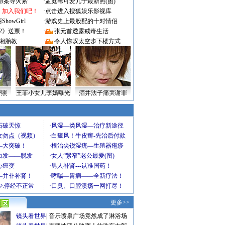
成命案导火索
·
孟庭苇可爱儿子最新照(图)
：加入我们吧！
·
点击进入搜狐娱乐影视库
owGirl
·
游戏史上最般配的十对情侣
2》送票！
·
张元首透露戒毒生活
湘胎教
·
令人惊叹太空步下楼方式
密照
王菲小女儿李嫣曝光
酒井法子痛哭谢罪
更多>>
镜头看世界
|
音乐喷泉广场竟然成了淋浴场