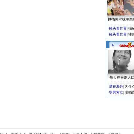
抓拍黑丝袜主题
镜头看世界
|
揭
镜头看世界
|
性
每天在吞别人
漂在海外
|
为什
型男索女
|
晒晒