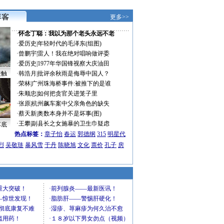
更多>>
·
怀念丁聪：我以为那个老头永远不老
·
爱历史
|
年轻时代的毛泽东(组图)
·
曾鹏宇
|
雷人！我在绝对唱响做评委
·
爱历史
|
1977年华国锋视察大庆油田
接触
·
韩浩月
|
批评余秋雨是侮辱中国人？
·
荣林
|
广州珠海桥事件:被推下的是谁
·
朱顺忠
|
如何把贪官关进笼子里
·
张原
|
杭州飙车案中父亲角色的缺失
·
蔡天新
|
奥数本身并不是坏事(图)
·
王攀
|
副县长之女施暴的卫生巾疑虑
车底
热点标签：
章子怡
春运
郭德纲
315
明星代
烈
吴敬琏
暴风雪
于丹
陈晓旭
文化
票价
孔子
房