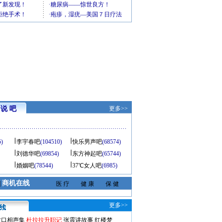
说 吧
更多>>
5)
李宇春吧
(104510)
快乐男声吧
(68574)
刘德华吧
(69854)
东方神起吧
(65744)
婚姻吧
(78544)
37℃女人吧
(6985)
商机在线
|
医 疗
健 康
保 健
更多>>
对口相声集
杜拉拉升职记
张震讲故事
红楼梦