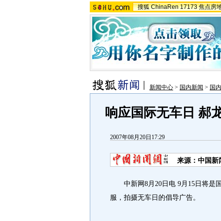
搜狐
ChinaRen
17173
焦点房
新闻中心
>
国内新闻
>
国
响应国际无车日 郝
2007年08月20日17:29
来源：中国新
中新网8月20日电 9月15日将是
服，拍摄无车日的倡导广告。