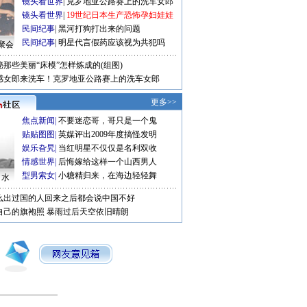
镜头看世界
|
克罗地亚公路赛上的洗车女郎
镜头看世界
|
19世纪日本生产恐怖孕妇娃娃
民间纪事
|
黑河打狗打出来的问题
民间纪事
|
明星代言假药应该视为共犯吗
聚会
秘那些美丽“床模”怎样炼成的(组图)
感女郎来洗车！克罗地亚公路赛上的洗车女郎
更多>>
焦点新闻
|
不要迷恋哥，哥只是一个鬼
贴贴图图
|
英媒评出2009年度搞怪发明
娱乐旮旯
|
当红明星不仅仅是名利双收
情感世界
|
后悔嫁给这样一个山西男人
型男索女
|
小糖精归来，在海边轻轻舞
口水
么出过国的人回来之后都会说中国不好
自己的旗袍照
暴雨过后天空依旧晴朗