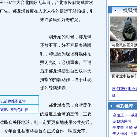
2007年大台北国际无车日，台北市长郝龙斌首次
广告。
郝龙斌首度在人来人往的捷运车站拍摄，引
来许多民众好奇驻足。
刚开始的时候，郝龙斌
与松鼠的意外
还放不开，好不容易表演顺
利，却也因为现场有媒体拍
照闪光灯，必须重来。不过
后来郝龙斌摆出自己双手大
回家途中被卷
拇指的招牌动作，终于让现
场的导演满意。
言
何智丽
叶永
价
郝龙斌表示，台湾暖化
精彩推荐
的速度是全球的三倍，主要
湾民众关怀地球，则一定要更多地使用公共交通；
，今年台北县市将会首次正式合作，响应无车。