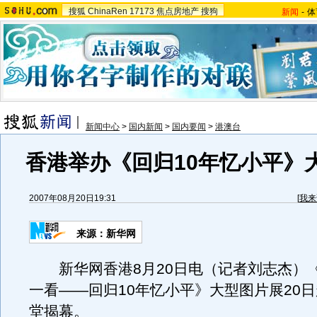
搜狐
ChinaRen
17173
焦点房地产
搜狗
新闻
-
体
新闻中心
>
国内新闻
>
国内要闻
>
港澳台
香港举办《回归10年忆小平》
2007年08月20日19:31
[
我来
来源：新华网
新华网香港8月20日电（记者刘志杰）
一看——回归10年忆小平》大型图片展20
堂揭幕。