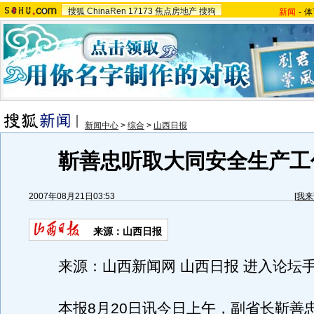
搜狐
ChinaRen
17173
焦点房地产
搜狗
新闻
-
体
新闻中心
>
综合
>
山西日报
靳善忠听取大同安全生产工
2007年08月21日03:53
[
我来
来源：山西日报
来源：山西新闻网 山西日报 进入论坛
本报8月20日讯今日上午，副省长靳善