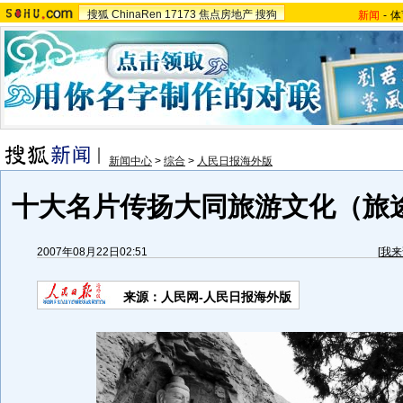
搜狐
ChinaRen
17173
焦点房地产
搜狗
新闻
-
体
新闻中心
>
综合
>
人民日报海外版
十大名片传扬大同旅游文化（旅途
2007年08月22日02:51
[
我来
来源：人民网-人民日报海外版