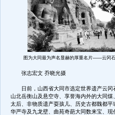
图为大同最为声名显赫的厚重名片——云冈
张志宏文 乔晓光摄
日前，山西省大同市选定世界遗产云冈
山北岳衡山及悬空寺、享誉海内外的大同煤
太后、非物质遗产耍孩儿、历史古都魏都平
华严寺及九龙壁、曲苑奇葩大同数来宝、现