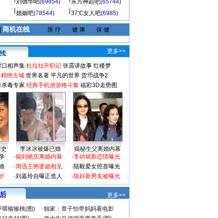
刘德华吧
(69854)
东方神起吧
(65744)
婚姻吧
(78544)
37℃女人吧
(6985)
商机在线
|
医 疗
健 康
保 健
更多>>
对口相声集
杜拉拉升职记
张震讲故事
红楼梦
-精绝古城
世界名著
平凡的世界
货币战争2
毒杀毒专家
经典手机游游格斗集
福彩3D走势图
情史
李冰冰被爆已婚
揭秘生父离婚内幕
孕
·
揭刘晓庆离婚内幕
·
李幼斌新恋情曝光
婚
·
周迅王艳婆媳相见
·
陆毅爱女照首曝光
折
·
刘嘉玲自曝正造人
·
陈好新男友被曝光
 后
更多>>
喂猕猴桃(图)
·
独家：章子怡带妈妈看电影