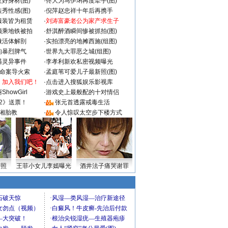
好身材(图)
·
佟大为马伊琍再度牵手(图)
秀性感(图)
·
倪萍赵忠祥十年后再携手
服装皆为租赁
·
刘涛富豪老公为家产求生子
颜乘地铁被拍
·
舒淇醉酒瞬间惨被抓拍(图)
做活体解剖
·
实拍漂亮的地摊西施(组图)
的暴烈脾气
·
世界九大罪恶之城(组图)
遇灵异事件
·
李孝利新欢私密视频曝光
成命案导火索
·
孟庭苇可爱儿子最新照(图)
：加入我们吧！
·
点击进入搜狐娱乐影视库
howGirl
·
游戏史上最般配的十对情侣
2》送票！
·
张元首透露戒毒生活
湘胎教
·
令人惊叹太空步下楼方式
密照
王菲小女儿李嫣曝光
酒井法子痛哭谢罪