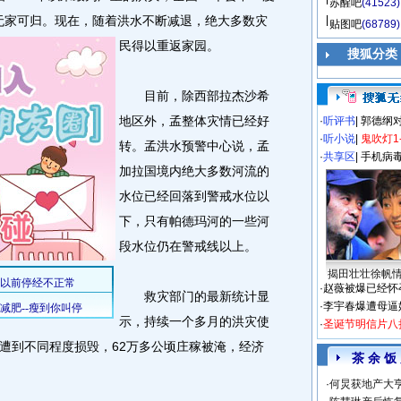
苏醒吧
(41523)
无家可归。
现在，随着洪水不断减退，绝大多数灾
贴图吧
(68789)
民得以重返家园。
搜狐分类
目前，除西部拉杰沙希
地区外，孟整体灾情已经好
·
听评书
|
郭德纲
·
听小说
|
鬼吹灯1
转。孟洪水预警中心说，孟
·
共享区
|
手机病
加拉国境内绝大多数河流的
水位已经回落到警戒水位以
下，只有帕德玛河的一些河
段水位仍在警戒线以上。
揭田壮壮徐帆
·
赵薇被爆已经怀
救灾部门的最新统计显
·
李宇春爆遭母逼
示，持续一个多月的洪灾使
·
圣诞节明信片八
校舍遭到不同程度损毁，62万多公顷庄稼被淹，经济
茶 余 饭
·
何炅获地产大亨