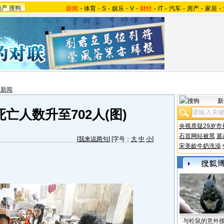
地产
搜狗
新闻
-
体育
-
S
-
娱乐
-
V
-
财经
-
IT
-
汽车
-
房产
-
家居
-
太新闻
新
亡人数升至702人(图)
央视质疑29岁市
石首网站被黑
篡
[
我来说两句
] [字号：
大
中
小
]
宋美龄牛奶洗澡
与松鼠的意外