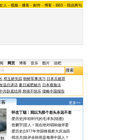
女人
-
视频
-
播客
-
邮件
-
博客
-
BBS
-
我说两句
闻
网页
博客
音乐
图片
说吧
长
邓玉娇失踪
朝鲜军事演习
日本兵赎罪
改温总讲话
夏日减肥秘方
日本瘦脸法
中共卧底结局
慈禧不快乐
侵略中国报告
更多>>
·
怀念丁聪：我以为那个老头永远不老
·
爱历史
|
年轻时代的毛泽东(组图)
·
曾鹏宇
|
雷人！我在绝对唱响做评委
·
爱历史
|
1977年华国锋视察大庆油田
·
韩浩月
|
批评余秋雨是侮辱中国人？
接触