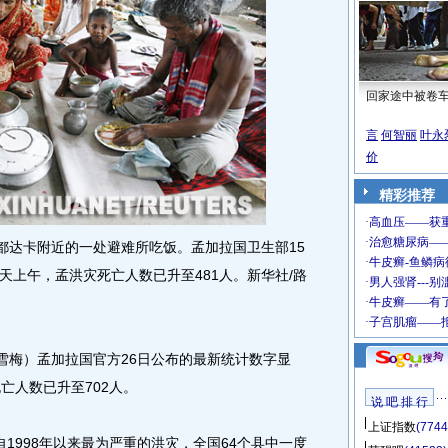
回家途中被卷
言
何智丽
叶永
价
精彩推荐
达卡附近的一处避难所吃饭。孟加拉国卫生部15
天上午，孟洪灾死亡人数已升至481人。新华社/路
梅）孟加拉国官方26日公布的最新统计数字显
亡人数已升至702人。
说 吧 排 行
上证指数
(7744
998年以来最为严重的洪灾，全国64个县中一度