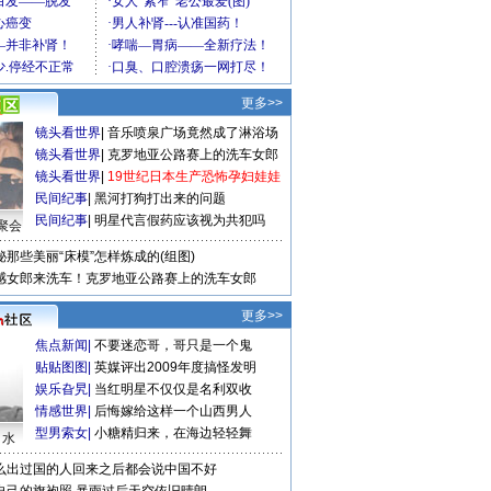
更多>>
镜头看世界
|
音乐喷泉广场竟然成了淋浴场
镜头看世界
|
克罗地亚公路赛上的洗车女郎
镜头看世界
|
19世纪日本生产恐怖孕妇娃娃
民间纪事
|
黑河打狗打出来的问题
民间纪事
|
明星代言假药应该视为共犯吗
聚会
秘那些美丽“床模”怎样炼成的(组图)
感女郎来洗车！克罗地亚公路赛上的洗车女郎
更多>>
焦点新闻
|
不要迷恋哥，哥只是一个鬼
贴贴图图
|
英媒评出2009年度搞怪发明
娱乐旮旯
|
当红明星不仅仅是名利双收
情感世界
|
后悔嫁给这样一个山西男人
型男索女
|
小糖精归来，在海边轻轻舞
口水
么出过国的人回来之后都会说中国不好