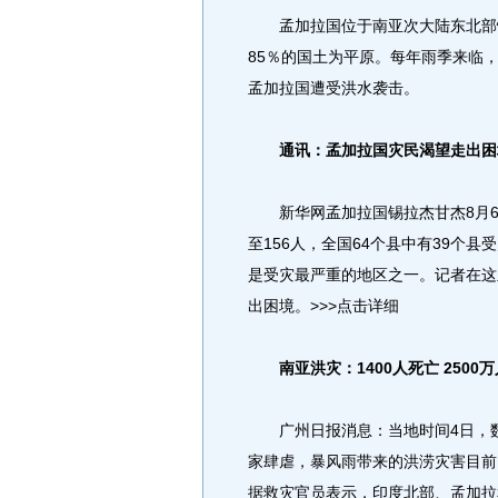
孟加拉国位于南亚次大陆东北部恒
85％的国土为平原。每年雨季来临
孟加拉国遭受洪水袭击。
通讯：孟加拉国灾民渴望走出困
新华网孟加拉国锡拉杰甘杰8月6
至156人，全国64个县中有39个
是受灾最严重的地区之一。记者在这
出困境。>>>点击详细
南亚洪灾：1400人死亡 2500
广州日报消息：当地时间4日，数
家肆虐，暴风雨带来的洪涝灾害目前已
据救灾官员表示，印度北部、孟加拉