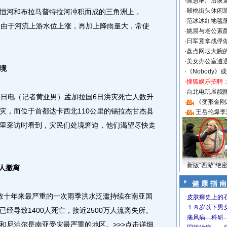
·
陈慧琳产后恢复
·
殷桃街头休闲装
河和布拉马普特拉河冲积而成的三角洲上，
·
范冰冰红地毯
，由于河流上游水位上涨，再加上降雨量大，常使
·
姚晨与老公素
·
日军竟拿战俘
·
盘点网坛大腕
·
美女办公室遭
境
·
《Nobody》
·
搜狐娱乐招聘
·
台北电玩展靓丽S
日电（记者黄亚男）孟加拉国6日洪灾死亡人数升
·
《变形金刚
县受灾，而位于首都达卡西北110公里的锡拉杰甘杰县
·
王岳伦爆李
里采访时看到，灾民们处境窘迫，他们渴望尽快走
新版“西游”绝
万人撤离
健 康 指 南
十年来最严重的一次雨季洪水泛滥持续在南亚国
经导致1400人死亡，接近2500万人流离失所。
和尼泊尔是南亚受灾最严重的地区。>>>点击详细