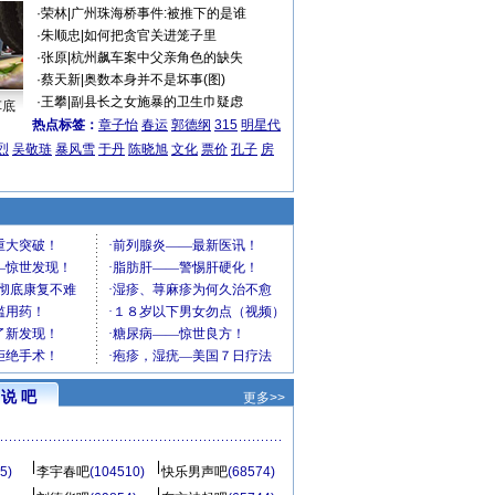
·
荣林
|
广州珠海桥事件:被推下的是谁
·
朱顺忠
|
如何把贪官关进笼子里
·
张原
|
杭州飙车案中父亲角色的缺失
·
蔡天新
|
奥数本身并不是坏事(图)
·
王攀
|
副县长之女施暴的卫生巾疑虑
车底
热点标签：
章子怡
春运
郭德纲
315
明星代
烈
吴敬琏
暴风雪
于丹
陈晓旭
文化
票价
孔子
房
说 吧
更多>>
5)
李宇春吧
(104510)
快乐男声吧
(68574)