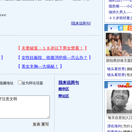
<<
[
我来说两句
]
抓拍黑丝袜主题
镜头看世界
|
揭
镜头看世界
|
性
我来说两句
隐藏地址
设为辩论话题
精华区
辩论区
每天在吞别人
漂在海外
|
为什