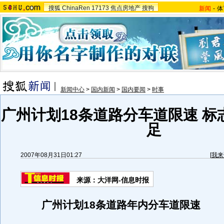
搜狐
ChinaRen
17173
焦点房地产
搜狗
新闻
-
体
新闻中心
>
国内新闻
>
国内要闻
>
时事
广州计划18条道路分车道限速 标
足
2007年08月31日01:27
[
我来
来源：大洋网-信息时报
广州计划18条道路年内分车道限速