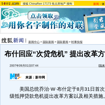
搜狐
ChinaRen
17173
焦点房地产
搜狗
新闻
-
体
新闻中心
>
国际新闻
>
国际要闻
>
时事快报
布什回应“次贷危机” 提出改革
2007年09月01日07:44
[
我来
来源：新华网
美国总统乔治·W·布什定于8月31日首
级抵押贷款危机提出改革方案以及相关措施