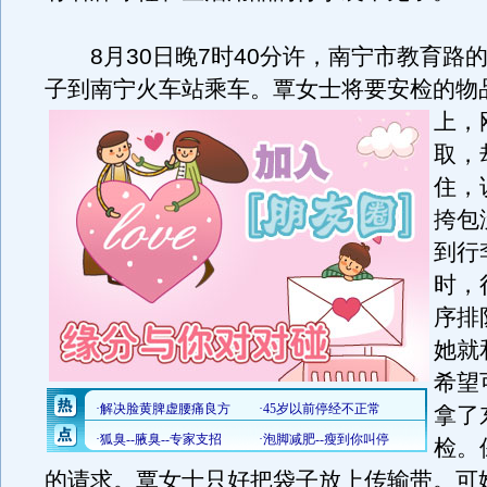
8月30日晚7时40分许，南宁市教育路
子到南宁火车站乘车。
覃女士将要安检的物
上，
取，
住，
挎包
到行
时，
序排
她就
希望
拿了
检。
的请求。覃女士只好把袋子放上传输带。可