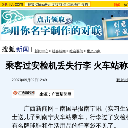
搜狐
ChinaRen
17173
焦点房地产
搜狗
新闻
-
体
新闻中心
>
社会新闻
>
社会要闻
>
世态万象
乘客过安检机丢失行李 火车站
2007年09月02日12:49
[
我来说
来源：广西新闻网
广西新闻网－南国早报南宁讯（实习生
士送儿子到南宁火车站乘车，行李过了安检
有名牌球鞋和生活用品的行李袋不见了。