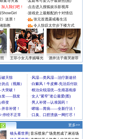
成命案导火索
·
孟庭苇可爱儿子最新照(图)
：加入我们吧！
·
点击进入搜狐娱乐影视库
howGirl
·
游戏史上最般配的十对情侣
2》送票！
·
张元首透露戒毒生活
湘胎教
·
令人惊叹太空步下楼方式
密照
王菲小女儿李嫣曝光
酒井法子痛哭谢罪
更多>>
镜头看世界
|
音乐喷泉广场竟然成了淋浴场