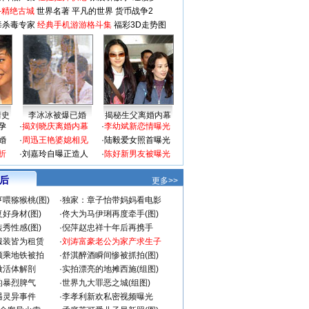
-精绝古城
世界名著
平凡的世界
货币战争2
毒杀毒专家
经典手机游游格斗集
福彩3D走势图
情史
李冰冰被爆已婚
揭秘生父离婚内幕
孕
·
揭刘晓庆离婚内幕
·
李幼斌新恋情曝光
婚
·
周迅王艳婆媳相见
·
陆毅爱女照首曝光
折
·
刘嘉玲自曝正造人
·
陈好新男友被曝光
 后
更多>>
喂猕猴桃(图)
·
独家：章子怡带妈妈看电影
好身材(图)
·
佟大为马伊琍再度牵手(图)
秀性感(图)
·
倪萍赵忠祥十年后再携手
服装皆为租赁
·
刘涛富豪老公为家产求生子
颜乘地铁被拍
·
舒淇醉酒瞬间惨被抓拍(图)
做活体解剖
·
实拍漂亮的地摊西施(组图)
的暴烈脾气
·
世界九大罪恶之城(组图)
遇灵异事件
·
李孝利新欢私密视频曝光