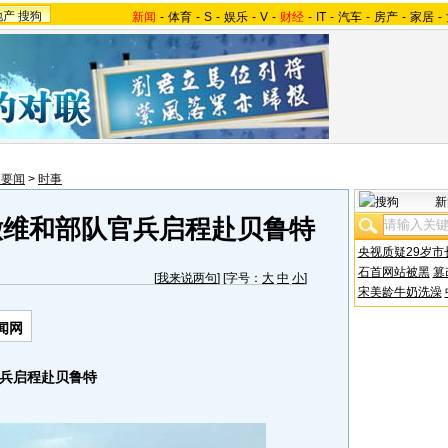
地产
搜狗
新闻
-
体育
-
S
-
娱乐
-
V
-
财经
-
IT
-
汽车
-
房产
-
家居
-
内要闻
>
时事
新
嫩维和部队官兵启程赴贝鲁特
央视质疑29岁市
石首网站被黑
篡
[
我来说两句
] [字号：
大
中
小
]
宋美龄牛奶洗澡
闻网
兵启程赴贝鲁特