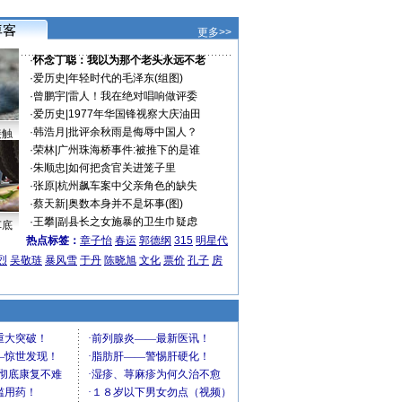
更多>>
·
怀念丁聪：我以为那个老头永远不老
·
爱历史
|
年轻时代的毛泽东(组图)
·
曾鹏宇
|
雷人！我在绝对唱响做评委
·
爱历史
|
1977年华国锋视察大庆油田
·
韩浩月
|
批评余秋雨是侮辱中国人？
接触
·
荣林
|
广州珠海桥事件:被推下的是谁
·
朱顺忠
|
如何把贪官关进笼子里
·
张原
|
杭州飙车案中父亲角色的缺失
·
蔡天新
|
奥数本身并不是坏事(图)
·
王攀
|
副县长之女施暴的卫生巾疑虑
车底
热点标签：
章子怡
春运
郭德纲
315
明星代
烈
吴敬琏
暴风雪
于丹
陈晓旭
文化
票价
孔子
房