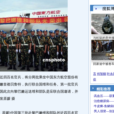
与松鼠的意外
回家途中被卷
言
何智丽
叶永
四百名官兵，将分两批乘坐中国东方航空股份有
价
嫩首都贝鲁特，执行联合国维和任务。第一批官兵
精彩推荐
国此次向黎巴嫩运送维和部队是应联合国邀请，并
发原媛 摄
原媛)中国第三批赴黎巴嫩维和部队的近四百名官