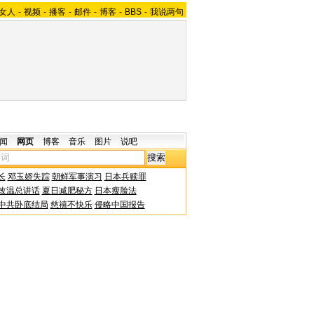
女人
-
视频
-
播客
-
邮件
-
博客
-
BBS
-
我说两句
闻
网页
博客
音乐
图片
说吧
长
邓玉娇失踪
朝鲜军事演习
日本兵赎罪
改温总讲话
夏日减肥秘方
日本瘦脸法
中共卧底结局
慈禧不快乐
侵略中国报告