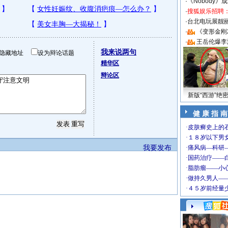
·
《Nobody》
·
搜狐娱乐招聘
·
台北电玩展靓丽S
·
《变形金刚
·
王岳伦爆李
我来说两句
隐藏地址
设为辩论话题
精华区
辩论区
新版“西游”绝
健 康 指 南
我要发布