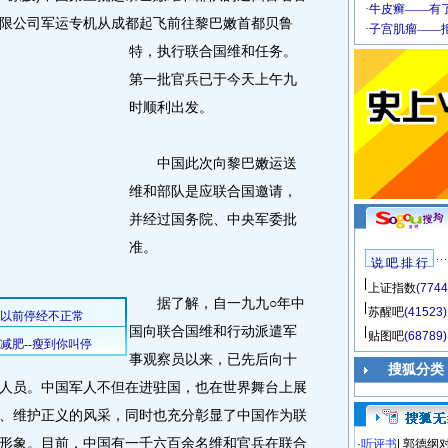
限公司军运专机从成都起飞前往黎巴嫩首都贝鲁
特，执行联合国维和任务。
第一批官兵已于今天上午九
时顺利出发。
中国此次向黎巴嫩运送
维和部队是应联合国邀请，
并经过国务院、中央军委批
准。
说 吧 排 行
上证指数
(7744
据了解，自一九九○年中
苏醒吧
(41523)
国向联合国维和行动派遣军
贴图吧
(68789)
事观察员以来，已先后向十
搜狐分类
人员。中国军人不但在进驻国，也在世界舞台上展
、维护正义的风采，同时也充分彰显了中国作为联
形象。目前，中国有一千六百余名维和官兵在联合
·
听评书
|
郭德纲