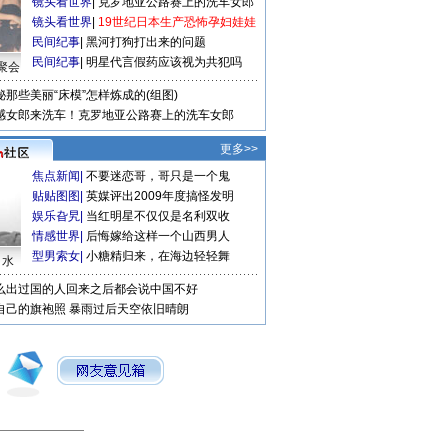
镜头看世界
|
克罗地亚公路赛上的洗车女郎
镜头看世界
|
19世纪日本生产恐怖孕妇娃娃
民间纪事
|
黑河打狗打出来的问题
民间纪事
|
明星代言假药应该视为共犯吗
聚会
秘那些美丽“床模”怎样炼成的(组图)
感女郎来洗车！克罗地亚公路赛上的洗车女郎
更多>>
焦点新闻
|
不要迷恋哥，哥只是一个鬼
贴贴图图
|
英媒评出2009年度搞怪发明
娱乐旮旯
|
当红明星不仅仅是名利双收
情感世界
|
后悔嫁给这样一个山西男人
型男索女
|
小糖精归来，在海边轻轻舞
口水
么出过国的人回来之后都会说中国不好
自己的旗袍照
暴雨过后天空依旧晴朗