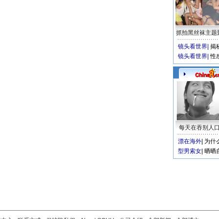
抓拍黑丝袜主题
镜头看世界
|
揭
镜头看世界
|
性
每天在吞别人
漂在海外
|
为什
型男索女
|
晒晒