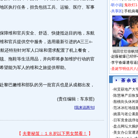
·
听小说
|
鬼吹灯1
地区执行任务，担负包括工兵、运输、医疗、军事
·
共享区
|
手机病
障维和官兵安全、舒适、快捷抵达目的地，东航
维和官兵提供空中服务，选用最新引进的A三三○-
东航还特别针对军人口味和需求配置了机上餐食，
揭田壮壮徐帆
·
赵薇被爆已经怀
毯、拖鞋等生活用品，并向即将参加维护行动的官
·
李宇春爆遭母逼
希望能为军人的维和之旅提供帮助。
·
圣诞节明信片八
茶 余 饭
黎巴嫩维和部队的另一批官兵也是从成都出发，
·
何炅获地产大亨
·
陈慧琳产后恢复
(责任编辑：车东哲)
·
殷桃街头休闲装
[
我来说两句
]
·
范冰冰红地毯
·
姚晨与老公素
·
日军竟拿战俘
·
盘点网坛大腕
·
美女办公室遭