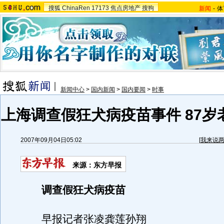
搜狐
ChinaRen
17173
焦点房地产
搜狗
新闻
-
体
新闻中心
>
国内新闻
>
国内要闻
>
时事
上海调查假狂犬病疫苗事件 87岁
2007年09月04日05:02
[
我来说
来源：东方早报
调查假狂犬病疫苗
早报记者张凌龚莲孙翔