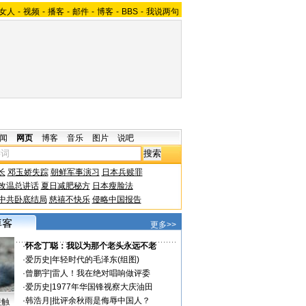
女人
-
视频
-
播客
-
邮件
-
博客
-
BBS
-
我说两句
闻
网页
博客
音乐
图片
说吧
长
邓玉娇失踪
朝鲜军事演习
日本兵赎罪
改温总讲话
夏日减肥秘方
日本瘦脸法
中共卧底结局
慈禧不快乐
侵略中国报告
更多>>
·
怀念丁聪：我以为那个老头永远不老
·
爱历史
|
年轻时代的毛泽东(组图)
·
曾鹏宇
|
雷人！我在绝对唱响做评委
·
爱历史
|
1977年华国锋视察大庆油田
·
韩浩月
|
批评余秋雨是侮辱中国人？
接触