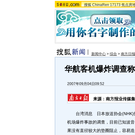
搜狐
ChinaRen
17173
焦点房
新闻中心
>
综合
>
南方日
华航客机爆炸调查称 
2007年09月04日09:52
来源：南方报业传媒集
台湾消息 日本放送协会(NHK)报
机场爆炸事故的调查，目前已知波音
果没有直径较大的垫圈阻止，容易造