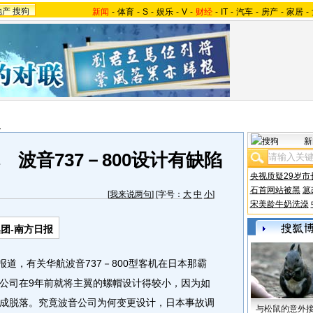
地产
搜狗
新闻
-
体育
-
S
-
娱乐
-
V
-
财经
-
IT
-
汽车
-
房产
-
家居
-
报
新
波音737－800设计有缺陷
央视质疑29岁市
石首网站被黑
篡
[
我来说两句
] [字号：
大
中
小
]
宋美龄牛奶洗澡
团-南方日报
道，有关华航波音737－800型客机在日本那霸
公司在9年前就将主翼的螺帽设计得较小，因为如
成脱落。究竟波音公司为何变更设计，日本事故调
与松鼠的意外