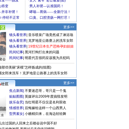
更多>>
镜头看世界
|
音乐喷泉广场竟然成了淋浴场
镜头看世界
|
克罗地亚公路赛上的洗车女郎
镜头看世界
|
19世纪日本生产恐怖孕妇娃娃
民间纪事
|
黑河打狗打出来的问题
民间纪事
|
明星代言假药应该视为共犯吗
聚会
秘那些美丽“床模”怎样炼成的(组图)
感女郎来洗车！克罗地亚公路赛上的洗车女郎
更多>>
焦点新闻
|
不要迷恋哥，哥只是一个鬼
贴贴图图
|
英媒评出2009年度搞怪发明
娱乐旮旯
|
当红明星不仅仅是名利双收
情感世界
|
后悔嫁给这样一个山西男人
型男索女
|
小糖精归来，在海边轻轻舞
口水
么出过国的人回来之后都会说中国不好