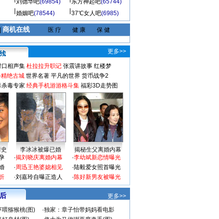
刘德华吧
(69854)
东方神起吧
(65744)
婚姻吧
(78544)
37℃女人吧
(6985)
商机在线
|
医 疗
健 康
保 健
更多>>
对口相声集
杜拉拉升职记
张震讲故事
红楼梦
-精绝古城
世界名著
平凡的世界
货币战争2
毒杀毒专家
经典手机游游格斗集
福彩3D走势图
情史
李冰冰被爆已婚
揭秘生父离婚内幕
孕
·
揭刘晓庆离婚内幕
·
李幼斌新恋情曝光
婚
·
周迅王艳婆媳相见
·
陆毅爱女照首曝光
折
·
刘嘉玲自曝正造人
·
陈好新男友被曝光
 后
更多>>
喂猕猴桃(图)
·
独家：章子怡带妈妈看电影