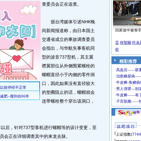
查委员会正在追查。
据台湾媒体引述NHK晚
间新闻报道称，由日本国土
回家途中被卷
交通省成立的事故调查委员
言
何智丽
叶永
会指出，与华航失事客机同
价
型的波音737型机，其主翼
精彩推荐
襟翼部位从外侧围紧螺栓的
螺帽直径小于内侧的零件洞
口，因此如果没有直径较大
的垫圈阻止的话，螺帽就会
连带螺栓整个穿出该洞口，
说 吧 排 行
以后，针对737型客机进行螺帽等的设计变更，至
上证指数
(7744
员会正在详细调查其中的来龙去脉。