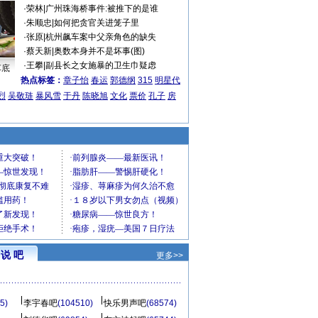
·
荣林
|
广州珠海桥事件:被推下的是谁
·
朱顺忠
|
如何把贪官关进笼子里
·
张原
|
杭州飙车案中父亲角色的缺失
·
蔡天新
|
奥数本身并不是坏事(图)
·
王攀
|
副县长之女施暴的卫生巾疑虑
车底
热点标签：
章子怡
春运
郭德纲
315
明星代
烈
吴敬琏
暴风雪
于丹
陈晓旭
文化
票价
孔子
房
说 吧
更多>>
5)
李宇春吧
(104510)
快乐男声吧
(68574)