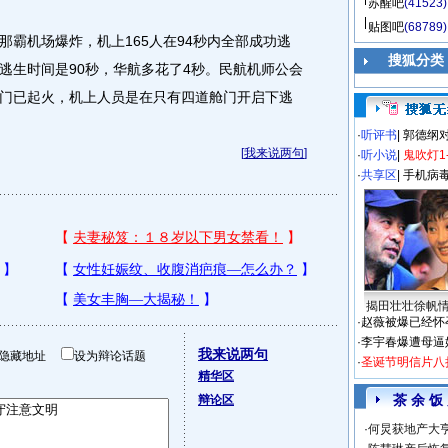
苏醒吧
(41523)
贴图吧
(68789)
机场爆炸，机上165人在94秒内全部成功逃
搜狐分类
逃生时间是90秒，华航多花了4秒。民航机师公会
门已起火，机上人员是在只有四道舱门开启下逃
·
听评书
|
郭德纲
[
我来说两句
]
·
听小说
|
鬼吹灯1
·
共享区
|
手机病
揭田壮壮徐帆
·
赵薇被爆已经怀
·
李宇春爆遭母逼
我来说两句
隐藏地址
设为辩论话题
·
圣诞节明信片八
精华区
茶 余 饭
辩论区
·
何炅获地产大亨