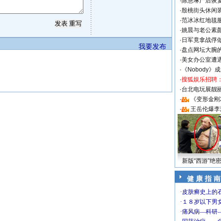
·
陈慧琳产后恢复
·
殷桃街头休闲装
·
范冰冰红地毯
·
姚晨与老公素
·
日军竟拿战俘
我要发布
·
盘点网坛大腕
·
美女办公室遭
·
《Nobody》
·
搜狐娱乐招聘
·
台北电玩展靓丽S
·
《变形金刚
·
王岳伦爆李
新版“西游”绝
健 康 指 南