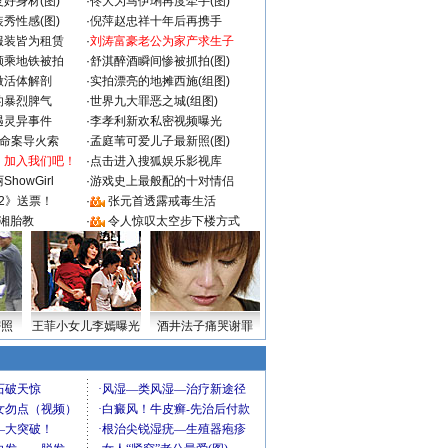
好身材(图)
·
佟大为马伊琍再度牵手(图)
秀性感(图)
·
倪萍赵忠祥十年后再携手
服装皆为租赁
·
刘涛富豪老公为家产求生子
颜乘地铁被拍
·
舒淇醉酒瞬间惨被抓拍(图)
做活体解剖
·
实拍漂亮的地摊西施(组图)
的暴烈脾气
·
世界九大罪恶之城(组图)
遇灵异事件
·
李孝利新欢私密视频曝光
成命案导火索
·
孟庭苇可爱儿子最新照(图)
：加入我们吧！
·
点击进入搜狐娱乐影视库
howGirl
·
游戏史上最般配的十对情侣
2》送票！
·
张元首透露戒毒生活
湘胎教
·
令人惊叹太空步下楼方式
密照
王菲小女儿李嫣曝光
酒井法子痛哭谢罪