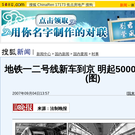
搜狐
ChinaRen
17173
焦点房地产
搜狗
新闻
-
体
新闻中心
>
国内新闻
>
国内要闻
>
时事
地铁一二号线新车到京 明起500
(图)
2007年09月04日13:57
[
我来
来源：法制晚报