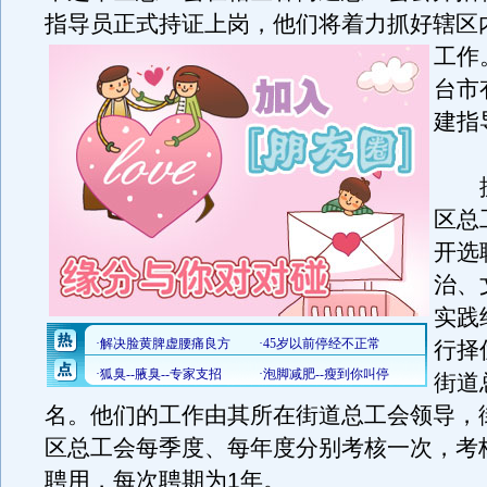
指导员正式持证上岗，他们将着力抓好辖区
工作
台市
建指
据
区总
开选
治、
实践
行择
街道
名。他们的工作由其所在街道总工会领导，
区总工会每季度、每年度分别考核一次，考
聘用，每次聘期为1年。