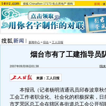
搜狐
ChinaRen
17173
焦点房地产
搜狗
新闻
-
体
新闻中心
>
综合
>
工人日报
烟台市有了工建指导员
2007年09月06日01:38
[
我来
来源：工人日报
本报讯（记者杨明清通讯员邱春波章秋
工会工作者职业化、社会化的积极探索，日
市芝罘区总工会在辖区各街道总工会公开招聘