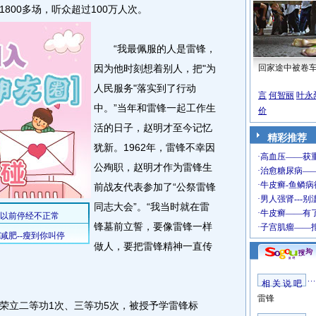
800多场，听众超过100万人次。
“我最佩服的人是雷锋，
因为他时刻想着别人，把"为
回家途中被卷
人民服务"落实到了行动
言
何智丽
叶永
中。”当年和雷锋一起工作生
价
活的日子，赵明才至今记忆
精彩推荐
犹新。1962年，雷锋不幸因
公殉职，赵明才作为雷锋生
前战友代表参加了“公祭雷锋
同志大会”。“我当时就在雷
锋墓前立誓，要像雷锋一样
做人，要把雷锋精神一直传
相 关 说 吧
雷锋
立二等功1次、三等功5次，被授予学雷锋标