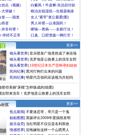
更多>>
镜头看世界
|
音乐喷泉广场竟然成了淋浴场
镜头看世界
|
克罗地亚公路赛上的洗车女郎
镜头看世界
|
19世纪日本生产恐怖孕妇娃娃
民间纪事
|
黑河打狗打出来的问题
民间纪事
|
明星代言假药应该视为共犯吗
聚会
秘那些美丽“床模”怎样炼成的(组图)
感女郎来洗车！克罗地亚公路赛上的洗车女郎
更多>>
焦点新闻
|
不要迷恋哥，哥只是一个鬼
贴贴图图
|
英媒评出2009年度搞怪发明
娱乐旮旯
|
当红明星不仅仅是名利双收
情感世界
|
后悔嫁给这样一个山西男人