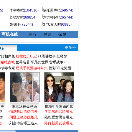
5)
李宇春吧
(104510)
快乐男声吧
(68574)
刘德华吧
(69854)
东方神起吧
(65744)
婚姻吧
(78544)
37℃女人吧
(6985)
商机在线
|
医 疗
健 康
保 健
更多>>
对口相声集
杜拉拉升职记
张震讲故事
红楼梦
-精绝古城
世界名著
平凡的世界
货币战争2
毒杀毒专家
经典手机游游格斗集
福彩3D走势图
情史
李冰冰被爆已婚
揭秘生父离婚内幕
孕
·
揭刘晓庆离婚内幕
·
李幼斌新恋情曝光
婚
·
周迅王艳婆媳相见
·
陆毅爱女照首曝光
折
·
刘嘉玲自曝正造人
·
陈好新男友被曝光