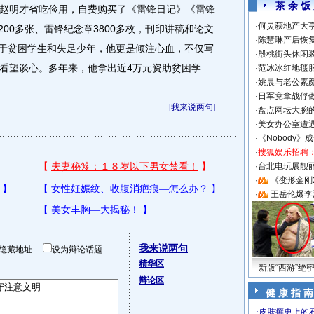
茶 余 饭
明才省吃俭用，自费购买了《雷锋日记》《雷锋
·
何炅获地产大亨
200多张、雷锋纪念章3800多枚，刊印讲稿和论文
·
陈慧琳产后恢复
。对于贫困学生和失足少年，他更是倾注心血，不仅写
·
殷桃街头休闲装
看望谈心。多年来，他拿出近4万元资助贫困学
·
范冰冰红地毯
·
姚晨与老公素
·
日军竟拿战俘
[
我来说两句
]
·
盘点网坛大腕
·
美女办公室遭
·
《Nobody》
·
搜狐娱乐招聘
·
台北电玩展靓丽S
·
《变形金刚
·
王岳伦爆李
我来说两句
隐藏地址
设为辩论话题
精华区
新版“西游”绝
辩论区
健 康 指 南