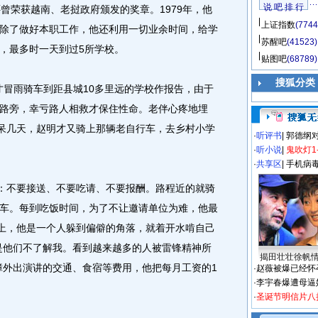
说 吧 排 行
曾荣获越南、老挝政府颁发的奖章。1979年，他
上证指数
(7744
除了做好本职工作，他还利用一切业余时间，给学
苏醒吧
(41523)
，最多时一天到过5所学校。
贴图吧
(68789)
搜狐分类
才冒雨骑车到距县城10多里远的学校作报告，由于
路旁，幸亏路人相救才保住性命。老伴心疼地埋
没呆几天，赵明才又骑上那辆老自行车，去乡村小学
·
听评书
|
郭德纲
·
听小说
|
鬼吹灯1
·
共享区
|
手机病
：不要接送、不要吃请、不要报酬。路程近的就骑
车。每到吃饭时间，为了不让邀请单位为难，他最
际上，他是一个人躲到偏僻的角落，就着开水啃自己
是他们不了解我。看到越来越多的人被雷锋精神所
揭田壮壮徐帆
障外出演讲的交通、食宿等费用，他把每月工资的1
·
赵薇被爆已经怀
·
李宇春爆遭母逼
·
圣诞节明信片八