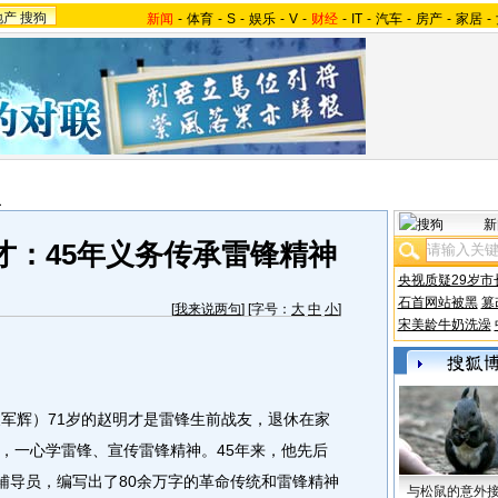
地产
搜狗
新闻
-
体育
-
S
-
娱乐
-
V
-
财经
-
IT
-
汽车
-
房产
-
家居
-
报
新
才：45年义务传承雷锋精神
央视质疑29岁市
石首网站被黑
篡
[
我来说两句
] [字号：
大
中
小
]
宋美龄牛奶洗澡
军辉）71岁的赵明才是雷锋生前战友，退休在家
，一心学雷锋、宣传雷锋精神。45年来，他先后
外辅导员，编写出了80余万字的革命传统和雷锋精神
与松鼠的意外