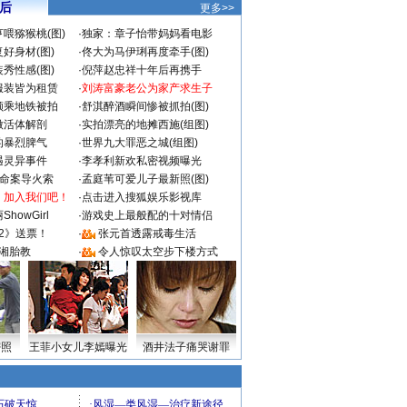
 后
更多>>
喂猕猴桃(图)
·
独家：章子怡带妈妈看电影
好身材(图)
·
佟大为马伊琍再度牵手(图)
秀性感(图)
·
倪萍赵忠祥十年后再携手
服装皆为租赁
·
刘涛富豪老公为家产求生子
颜乘地铁被拍
·
舒淇醉酒瞬间惨被抓拍(图)
做活体解剖
·
实拍漂亮的地摊西施(组图)
的暴烈脾气
·
世界九大罪恶之城(组图)
遇灵异事件
·
李孝利新欢私密视频曝光
成命案导火索
·
孟庭苇可爱儿子最新照(图)
：加入我们吧！
·
点击进入搜狐娱乐影视库
howGirl
·
游戏史上最般配的十对情侣
2》送票！
·
张元首透露戒毒生活
湘胎教
·
令人惊叹太空步下楼方式
密照
王菲小女儿李嫣曝光
酒井法子痛哭谢罪