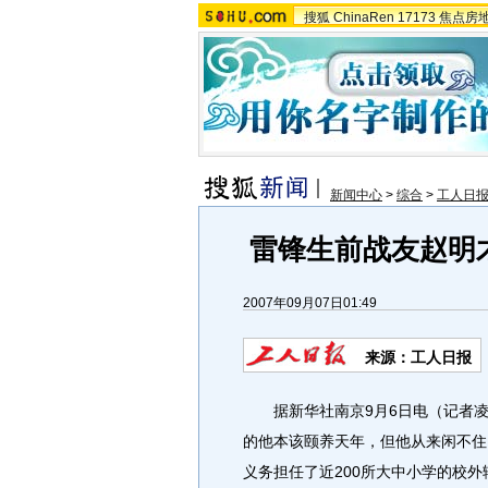
搜狐
ChinaRen
17173
焦点房
新闻中心
>
综合
>
工人日
雷锋生前战友赵明
2007年09月07日01:49
来源：工人日报
据新华社南京9月6日电（记者凌
的他本该颐养天年，但他从来闲不住
义务担任了近200所大中小学的校