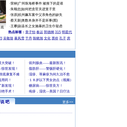
·
荣林
|
广州珠海桥事件:被推下的是谁
·
朱顺忠
|
如何把贪官关进笼子里
·
张原
|
杭州飙车案中父亲角色的缺失
·
蔡天新
|
奥数本身并不是坏事(图)
·
王攀
|
副县长之女施暴的卫生巾疑虑
车底
热点标签：
章子怡
春运
郭德纲
315
明星代
烈
吴敬琏
暴风雪
于丹
陈晓旭
文化
票价
孔子
房
说 吧
更多>>