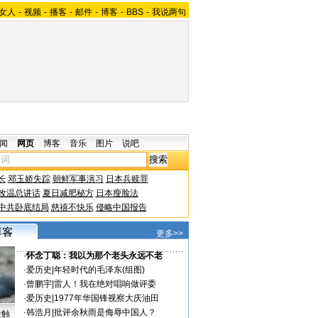
女人
-
视频
-
播客
-
邮件
-
博客
-
BBS
-
我说两句
闻
网页
博客
音乐
图片
说吧
长
邓玉娇失踪
朝鲜军事演习
日本兵赎罪
改温总讲话
夏日减肥秘方
日本瘦脸法
中共卧底结局
慈禧不快乐
侵略中国报告
更多>>
·
怀念丁聪：我以为那个老头永远不老
·
爱历史
|
年轻时代的毛泽东(组图)
·
曾鹏宇
|
雷人！我在绝对唱响做评委
·
爱历史
|
1977年华国锋视察大庆油田
·
韩浩月
|
批评余秋雨是侮辱中国人？
接触