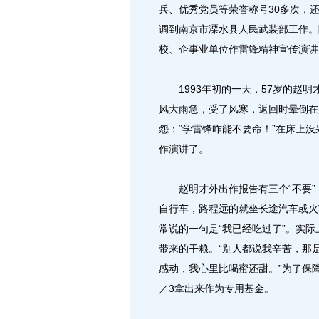
兵、优秀党员等荣誉称号30多次，还
调到南京市溧水县人民武装部工作。
校、企事业单位作雷锋精神宣传演讲
1993年初的一天，57岁的赵明
风大雨急，受了风寒，返回时晕倒在
怨：“学雷锋咋能不要命！”在床上
作演讲了。
赵明才外出作报告有三个“不要”
自行车，路程远的就坐长途汽车或火
常说的一句是“我已经吃过了”。实
带来的干粮。“别人都说我辛苦，那
感动，我心里比喝蜜还甜。”为了保
／3拿出来作为专用基金。