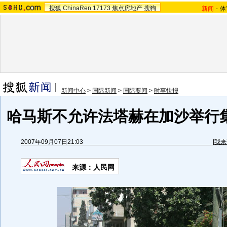
搜狐
ChinaRen
17173
焦点房地产
搜狗
新闻
-
体
新闻中心
>
国际新闻
>
国际要闻
>
时事快报
哈马斯不允许法塔赫在加沙举行集
2007年09月07日21:03
[
我来
来源：人民网