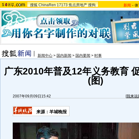
搜狐
ChinaRen
17173
焦点房地产
搜狗
新闻
-
体
新闻中心
>
国内新闻
>
国内要闻
>
时事
广东2010年普及12年义务教育
(图)
2007年09月09日15:42
[
我来说
来源：羊城晚报