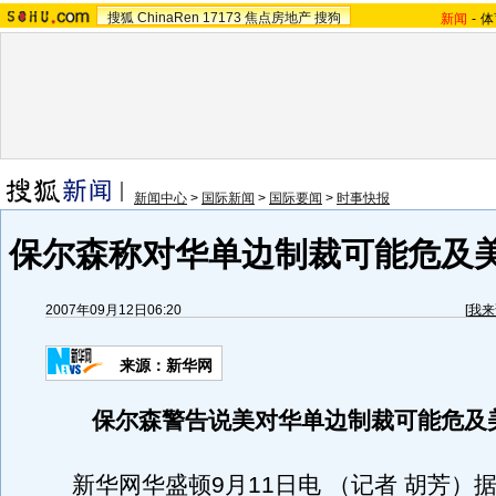
搜狐
ChinaRen
17173
焦点房地产
搜狗
新闻
-
体
新闻中心
>
国际新闻
>
国际要闻
>
时事快报
保尔森称对华单边制裁可能危及
2007年09月12日06:20
[
我来
来源：新华网
保尔森警告说美对华单边制裁可能危及
新华网华盛顿9月11日电 （记者 胡芳）