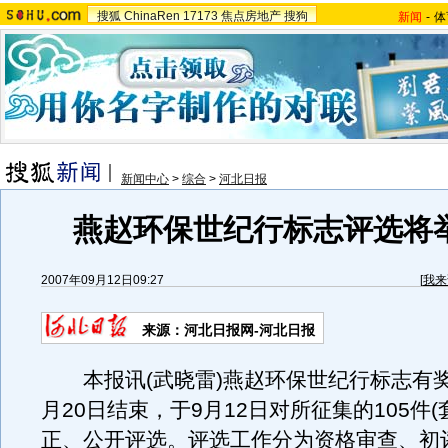
搜狐
ChinaRen
17173
焦点房地产
搜狗
新闻
-
体
新闻中心
>
综合
>
河北日报
燕赵环保世纪行标志评选将举
2007年09月12日09:27
[
我来
来源：河北日报网-河北日报
本报讯(武晓雷)燕赵环保世纪行标志有奖
月20日结束，于9月12日对所征集的105件(
正、公开评选。评选工作分为资格审查、初