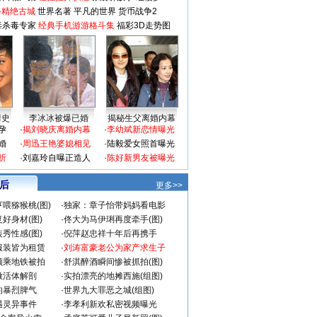
-精绝古城
世界名著
平凡的世界
货币战争2
毒杀毒专家
经典手机游游格斗集
福彩3D走势图
情史
李冰冰被爆已婚
揭秘生父离婚内幕
孕
·
揭刘晓庆离婚内幕
·
李幼斌新恋情曝光
婚
·
周迅王艳婆媳相见
·
陆毅爱女照首曝光
折
·
刘嘉玲自曝正造人
·
陈好新男友被曝光
 后
更多>>
喂猕猴桃(图)
·
独家：章子怡带妈妈看电影
好身材(图)
·
佟大为马伊琍再度牵手(图)
秀性感(图)
·
倪萍赵忠祥十年后再携手
服装皆为租赁
·
刘涛富豪老公为家产求生子
颜乘地铁被拍
·
舒淇醉酒瞬间惨被抓拍(图)
做活体解剖
·
实拍漂亮的地摊西施(组图)
的暴烈脾气
·
世界九大罪恶之城(组图)
遇灵异事件
·
李孝利新欢私密视频曝光