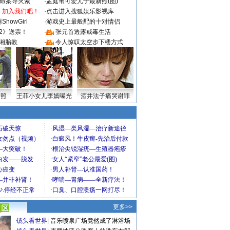
成命案导火索
·
孟庭苇可爱儿子最新照(图)
：加入我们吧！
·
点击进入搜狐娱乐影视库
howGirl
·
游戏史上最般配的十对情侣
2》送票！
·
张元首透露戒毒生活
湘胎教
·
令人惊叹太空步下楼方式
密照
王菲小女儿李嫣曝光
酒井法子痛哭谢罪
更多>>
镜头看世界
|
音乐喷泉广场竟然成了淋浴场