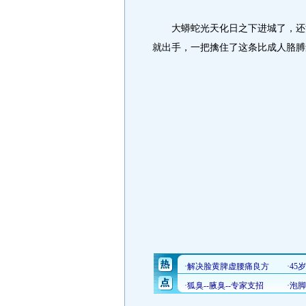
大蟒蛇光天化日之下进城了，还溜
就出手，一把擒住了这条比成人胳膊