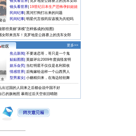
镜头看世界
|
克罗地亚公路赛上的洗车女郎
镜头看世界
|
19世纪日本生产恐怖孕妇娃娃
民间纪事
|
黑河打狗打出来的问题
民间纪事
|
明星代言假药应该视为共犯吗
聚会
秘那些美丽“床模”怎样炼成的(组图)
感女郎来洗车！克罗地亚公路赛上的洗车女郎
更多>>
焦点新闻
|
不要迷恋哥，哥只是一个鬼
贴贴图图
|
英媒评出2009年度搞怪发明
娱乐旮旯
|
当红明星不仅仅是名利双收
情感世界
|
后悔嫁给这样一个山西男人
型男索女
|
小糖精归来，在海边轻轻舞
口水
么出过国的人回来之后都会说中国不好
自己的旗袍照
暴雨过后天空依旧晴朗