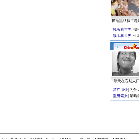
抓拍黑丝袜主题
镜头看世界
|
揭
镜头看世界
|
性
每天在吞别人
漂在海外
|
为什
型男索女
|
晒晒