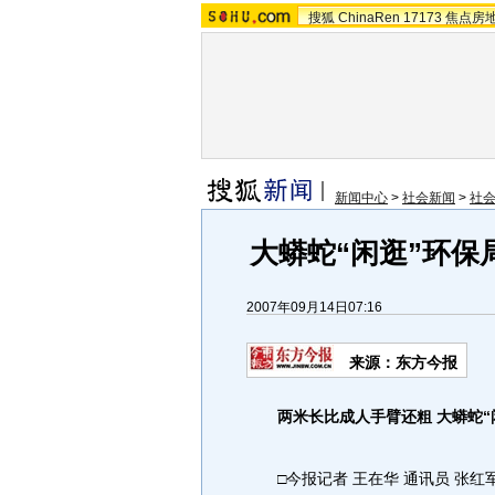
搜狐
ChinaRen
17173
焦点房
新闻中心
>
社会新闻
>
社
大蟒蛇“闲逛”环保
2007年09月14日07:16
来源：东方今报
两米长比成人手臂还粗 大蟒蛇“
□今报记者 王在华 通讯员 张红军