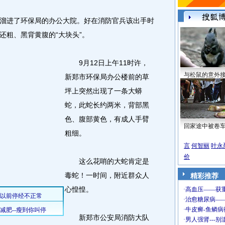
进了环保局的办公大院。好在消防官兵该出手时
还粗、黑背黄腹的“大块头”。
9月12日上午11时许，
与松鼠的意外
新郑市环保局办公楼前的草
坪上突然出现了一条大蟒
蛇，此蛇长约两米，背部黑
色、腹部黄色，有成人手臂
回家途中被卷
粗细。
言
何智丽
叶永
价
这么花哨的大蛇肯定是
毒蛇！一时间，附近群众人
精彩推荐
心惶惶。
新郑市公安局消防大队