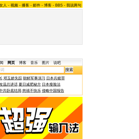
女人
-
视频
-
播客
-
邮件
-
博客
-
BBS
-
我说两句
闻
网页
博客
音乐
图片
说吧
长
邓玉娇失踪
朝鲜军事演习
日本兵赎罪
改温总讲话
夏日减肥秘方
日本瘦脸法
中共卧底结局
慈禧不快乐
侵略中国报告