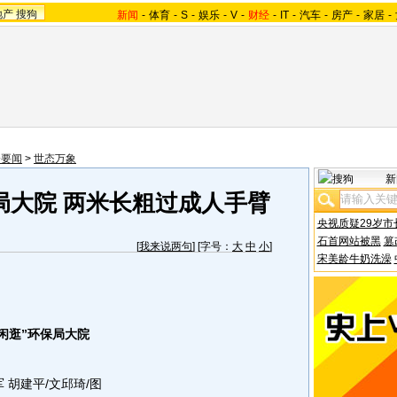
地产
搜狗
新闻
-
体育
-
S
-
娱乐
-
V
-
财经
-
IT
-
汽车
-
房产
-
家居
-
会要闻
>
世态万象
新
局大院 两米长粗过成人手臂
央视质疑29岁市
石首网站被黑
篡
[
我来说两句
] [字号：
大
中
小
]
宋美龄牛奶洗澡
闲逛”环保局大院
 胡建平/文邱琦/图