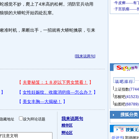
蛇感觉不妙，爬上了4米高的松树。消防官兵动用
狼狈的大蟒蛇开始四处乱窜。
准时机，果断出手，一招就将大蟒蛇擒获，引来
[
我来说两句
]
说 吧 排 行
上证指数
(7744
苏醒吧
(41523)
贴图吧
(68789)
搜狐分类
我来说两句
隐藏地址
设为辩论话题
精华区
辩论区
·
听评书
|
郭德纲