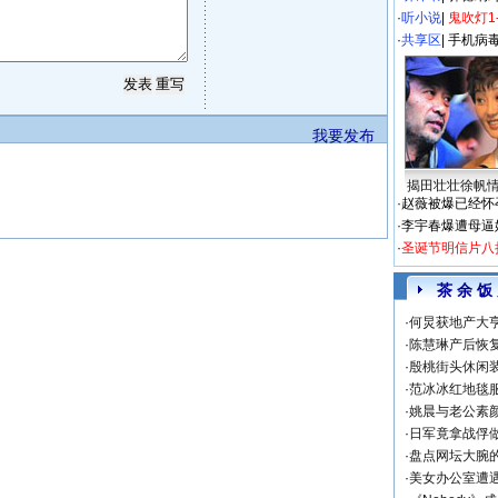
·
听小说
|
鬼吹灯1
·
共享区
|
手机病
我要发布
揭田壮壮徐帆
·
赵薇被爆已经怀
·
李宇春爆遭母逼
·
圣诞节明信片八
茶 余 饭
·
何炅获地产大亨
·
陈慧琳产后恢复
·
殷桃街头休闲装
·
范冰冰红地毯
·
姚晨与老公素
·
日军竟拿战俘
·
盘点网坛大腕
·
美女办公室遭