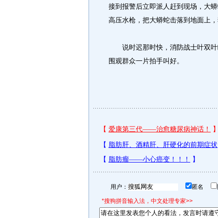
接到报警后立即派人赶到现场，大蟒
高压水枪，把大蟒蛇击落到地面上，
说时迟那时快，消防战士叶双叶瞅
围观群众一片拍手叫好。
用户：
匿名
*搜狗拼音输入法，中文处理专家>>