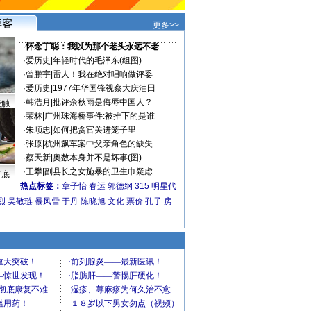
更多>>
·
怀念丁聪：我以为那个老头永远不老
·
爱历史
|
年轻时代的毛泽东(组图)
·
曾鹏宇
|
雷人！我在绝对唱响做评委
·
爱历史
|
1977年华国锋视察大庆油田
·
韩浩月
|
批评余秋雨是侮辱中国人？
接触
·
荣林
|
广州珠海桥事件:被推下的是谁
·
朱顺忠
|
如何把贪官关进笼子里
·
张原
|
杭州飙车案中父亲角色的缺失
·
蔡天新
|
奥数本身并不是坏事(图)
·
王攀
|
副县长之女施暴的卫生巾疑虑
车底
热点标签：
章子怡
春运
郭德纲
315
明星代
烈
吴敬琏
暴风雪
于丹
陈晓旭
文化
票价
孔子
房