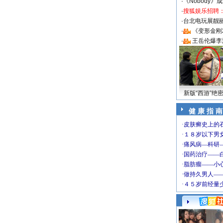
·
《Nobody》
·
搜狐娱乐招聘
·
台北电玩展靓丽S
·
《变形金刚
·
王岳伦爆李
新版“西游”绝
健 康 指 南