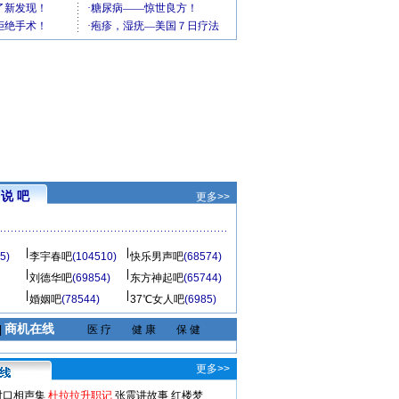
说 吧
更多>>
5)
李宇春吧
(104510)
快乐男声吧
(68574)
刘德华吧
(69854)
东方神起吧
(65744)
婚姻吧
(78544)
37℃女人吧
(6985)
商机在线
|
医 疗
健 康
保 健
更多>>
对口相声集
杜拉拉升职记
张震讲故事
红楼梦