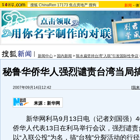
搜狐
ChinaRen
17173
焦点房地产
搜狗
新闻
-
体
新闻中心
>
国内新闻
>
陈水扁坚持台湾“入联”引发国际性争议
秘鲁华侨华人强烈谴责台湾当局搞
2007年09月14日12:42
[
我来
来源：新华网
新华网利马9月13日电（记者刘国强）4
侨华人代表13日在利马举行会议，强烈谴责
以“入联公投”为名，搞“台独”分裂活动的行