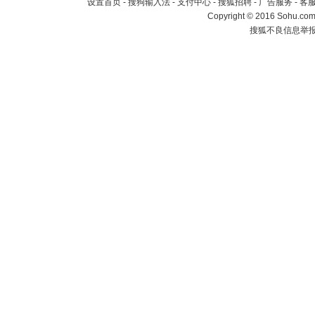
设置首页
-
搜狗输入法
-
支付中心
-
搜狐招聘
-
广告服务
-
客
Copyright
©
2016 Sohu.com 
搜狐不良信息举