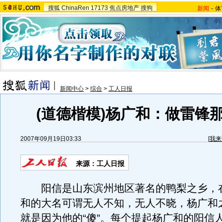
搜狐
ChinaRen
17173
焦点房地产
搜狗
新闻
-
体
新闻中心
>
综合
>
工人日报
(道德楷模)杨广和：做雷锋
2007年09月19日03:33
[
我来
来源：工人日报
阳信是山东滨州地区著名的鸭梨之乡，
和的大名可谓无人不知，无人不晓，杨广和
就是因为他的“傻”。每个提起杨广和的阳信