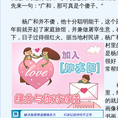
先来一句：“广和，那可真是个傻子。”
杨广和并不傻，他十分聪明能干，这个
年前就开起了家庭旅馆，并兼做屠宰生意，
下，日子过得很红火。
据当地村民讲，杨广
村里
是杨
很好
常帮
在
里，
的就
画像
书画