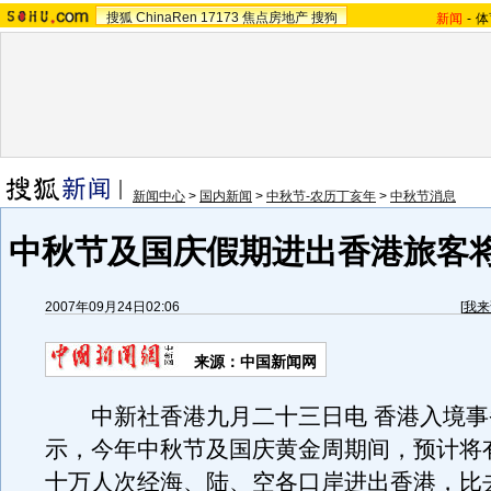
搜狐
ChinaRen
17173
焦点房地产
搜狗
新闻
-
体
新闻中心
>
国内新闻
>
中秋节-农历丁亥年
>
中秋节消息
中秋节及国庆假期进出香港旅客
2007年09月24日02:06
[
我来
来源：中国新闻网
中新社香港九月二十三日电 香港入境事
示，今年中秋节及国庆黄金周期间，预计将
十万人次经海、陆、空各口岸进出香港，比