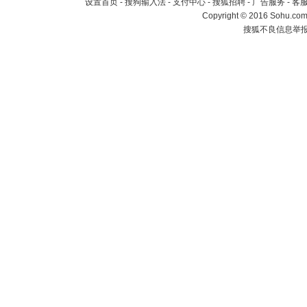
设置首页
-
搜狗输入法
-
支付中心
-
搜狐招聘
-
广告服务
-
客
Copyright
©
2016 Sohu.com 
搜狐不良信息举