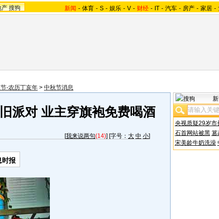
地产
搜狗
新闻
-
体育
-
S
-
娱乐
-
V
-
财经
-
IT
-
汽车
-
房产
-
家居
-
节-农历丁亥年
>
中秋节消息
新
旧派对 业主穿旗袍免费喝酒
央视质疑29岁市
石首网站被黑
篡
[
我来说两句
(14)
] [字号：
大
中
小
]
宋美龄牛奶洗澡
息时报