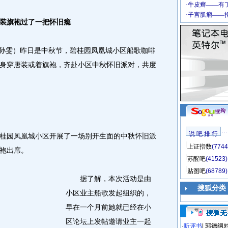
装旗袍过了一把怀旧瘾
孙雯）昨日是中秋节，碧桂园凤凰城小区船歌咖啡
身穿唐装或着旗袍，齐赴小区中秋怀旧派对，共度
说 吧 排 行
园凤凰城小区开展了一场别开生面的中秋怀旧派
上证指数
(7744
袍出席。
苏醒吧
(41523)
贴图吧
(68789)
据了解，本次活动是由
搜狐分类
小区业主船歌发起组织的，
早在一个月前她就已经在小
区论坛上发帖邀请业主一起
·
听评书
|
郭德纲