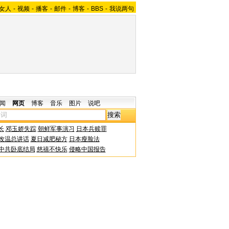
女人
-
视频
-
播客
-
邮件
-
博客
-
BBS
-
我说两句
闻
网页
博客
音乐
图片
说吧
长
邓玉娇失踪
朝鲜军事演习
日本兵赎罪
改温总讲话
夏日减肥秘方
日本瘦脸法
中共卧底结局
慈禧不快乐
侵略中国报告