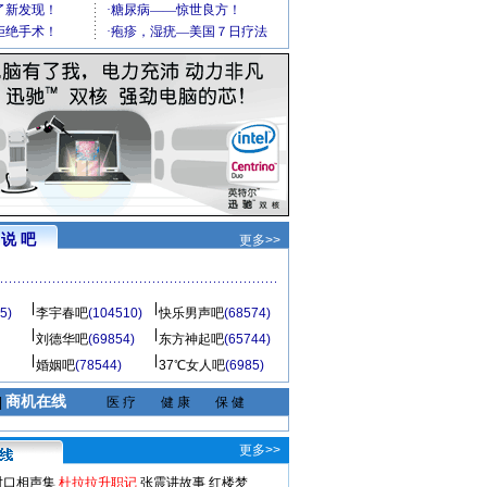
说 吧
更多>>
5)
李宇春吧
(104510)
快乐男声吧
(68574)
刘德华吧
(69854)
东方神起吧
(65744)
婚姻吧
(78544)
37℃女人吧
(6985)
商机在线
|
医 疗
健 康
保 健
更多>>
对口相声集
杜拉拉升职记
张震讲故事
红楼梦