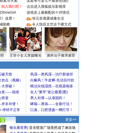
成命案导火索
·
孟庭苇可爱儿子最新照(图)
：加入我们吧！
·
点击进入搜狐娱乐影视库
howGirl
·
游戏史上最般配的十对情侣
2》送票！
·
张元首透露戒毒生活
湘胎教
·
令人惊叹太空步下楼方式
密照
王菲小女儿李嫣曝光
酒井法子痛哭谢罪
更多>>
镜头看世界
|
音乐喷泉广场竟然成了淋浴场