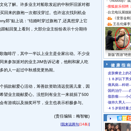
·
《Nobody》
文化了解。许多业主对船歌发起的中秋怀旧派对都
·
搜狐娱乐招聘
“我买回来的旗袍一次都没穿过。也许这次找到机会
·
台北电玩展靓丽S
·
《变形金刚
enny郑”贴上说：“结婚时穿过旗袍了,还真想穿上它
·
王岳伦爆李
的跟帖回复上看到，大部分业主纷纷表示十分期待
咖啡厅，其中一半以上业主是全家出动。不少业
新版“西游”绝
同来参加派对的业主JIM告诉记者，他刚和家人吃
健 康 指 南
多的人一起过中秋感觉更热闹。
捐款献爱心活动，筹善款资助清远贫困儿童，因
希望业主能献爱心。没想到有业主一来就捐了500
会有游戏以及抽奖环节，业主也表示积极参与。
(责任编辑：梅智敏)
[
我来说两句
(14条)
]