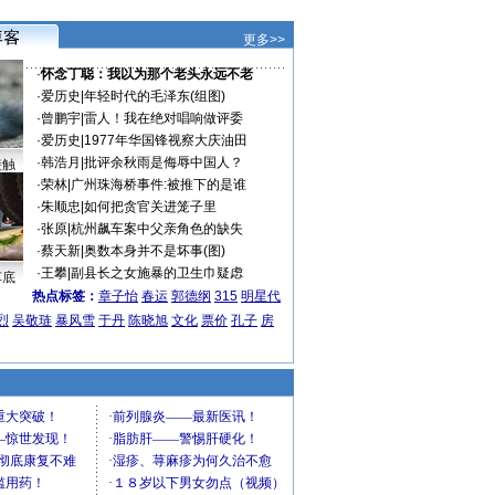
更多>>
·
怀念丁聪：我以为那个老头永远不老
·
爱历史
|
年轻时代的毛泽东(组图)
·
曾鹏宇
|
雷人！我在绝对唱响做评委
·
爱历史
|
1977年华国锋视察大庆油田
·
韩浩月
|
批评余秋雨是侮辱中国人？
接触
·
荣林
|
广州珠海桥事件:被推下的是谁
·
朱顺忠
|
如何把贪官关进笼子里
·
张原
|
杭州飙车案中父亲角色的缺失
·
蔡天新
|
奥数本身并不是坏事(图)
·
王攀
|
副县长之女施暴的卫生巾疑虑
车底
热点标签：
章子怡
春运
郭德纲
315
明星代
烈
吴敬琏
暴风雪
于丹
陈晓旭
文化
票价
孔子
房