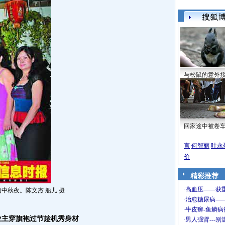
与松鼠的意外
回家途中被卷
言
何智丽
叶永
价
精彩推荐
中秋夜。陈文杰 船儿 摄
主穿旗袍过节趁机秀身材