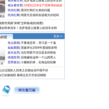
镜头看世界
|
克罗地亚公路赛上的洗车女郎
镜头看世界
|
19世纪日本生产恐怖孕妇娃娃
民间纪事
|
黑河打狗打出来的问题
民间纪事
|
明星代言假药应该视为共犯吗
聚会
秘那些美丽“床模”怎样炼成的(组图)
感女郎来洗车！克罗地亚公路赛上的洗车女郎
更多>>
焦点新闻
|
不要迷恋哥，哥只是一个鬼
贴贴图图
|
英媒评出2009年度搞怪发明
娱乐旮旯
|
当红明星不仅仅是名利双收
情感世界
|
后悔嫁给这样一个山西男人
型男索女
|
小糖精归来，在海边轻轻舞
口水
么出过国的人回来之后都会说中国不好
自己的旗袍照
暴雨过后天空依旧晴朗