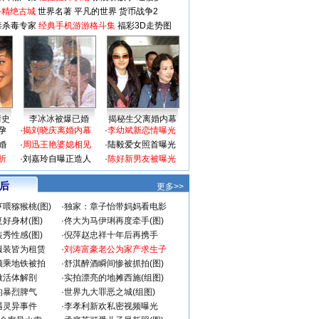
-精绝古城
世界名著
平凡的世界
货币战争2
毒杀毒专家
经典手机游游格斗集
福彩3D走势图
情史
李冰冰被爆已婚
揭秘生父离婚内幕
孕
·
揭刘晓庆离婚内幕
·
李幼斌新恋情曝光
婚
·
周迅王艳婆媳相见
·
陆毅爱女照首曝光
折
·
刘嘉玲自曝正造人
·
陈好新男友被曝光
 后
更多>>
喂猕猴桃(图)
·
独家：章子怡带妈妈看电影
好身材(图)
·
佟大为马伊琍再度牵手(图)
秀性感(图)
·
倪萍赵忠祥十年后再携手
服装皆为租赁
·
刘涛富豪老公为家产求生子
颜乘地铁被拍
·
舒淇醉酒瞬间惨被抓拍(图)
做活体解剖
·
实拍漂亮的地摊西施(组图)
的暴烈脾气
·
世界九大罪恶之城(组图)
遇灵异事件
·
李孝利新欢私密视频曝光