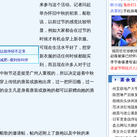
来参与这个活动。记者问起
·
听小说
|
鬼吹灯1
·
共享区
|
手机病
举办怀旧中秋的初衷，船歌
说，以前过节的感觉比较明
显，例如大家都会在过节的
时候才有机会穿上新衣服。
可现在生活水平好了，想穿
揭田壮壮徐帆
新衣服的话任何时候都能买
·
赵薇被爆已经怀
·
李宇春爆遭母逼
到，而且现在许多人对于过
·
圣诞节明信片八
中秋节还是挺受广州人重视的，所以决定趁着中秋
茶 余 饭
穿上传统的唐装或旗袍出席，过一把怀旧瘾，过一
·
何炅获地产大亨
的业主凡是身着唐装或旗袍的都可以获赠由她的酒
·
陈慧琳产后恢复
·
殷桃街头休闲装
·
范冰冰红地毯
·
姚晨与老公素
·
日军竟拿战俘
·
盘点网坛大腕
·
美女办公室遭
歌的邀请帖，帖内还附上了旗袍以及中秋的来