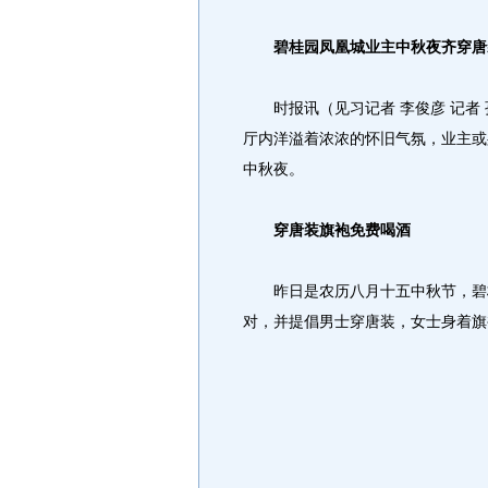
碧桂园凤凰城业主中秋夜齐穿唐
时报讯（见习记者 李俊彦 记者 
厅内洋溢着浓浓的怀旧气氛，业主或
中秋夜。
穿唐装旗袍免费喝酒
昨日是农历八月十五中秋节，碧桂
对，并提倡男士穿唐装，女士身着旗