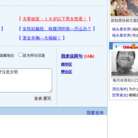
抓拍黑丝袜主题
镜头看世界
|
揭
镜头看世界
|
性
隐藏地址
设为辩论话题
我来说两句
(14条)
精华区
辩论区
每天在吞别人
漂在海外
|
为什
型男索女
|
晒晒
我要发布