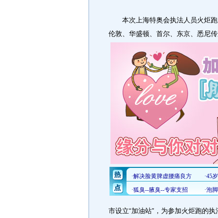
本次上海特奥会执法人员火炬跑从2
伦敦、华盛顿、首尔、东京、悉尼传
市设立“加油站”，为参加火炬跑的