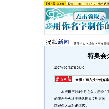
搜狐
ChinaRen
17173
焦点房
新闻中心
>
综合
>
南方日
特奥会
2007年09月27日09:40
来源：南方报业传媒集
本报讯历时4个月之久，历经几万公
的庄严圣火终于抵达世界文明古国—
国迎圣火及起跑仪式”。