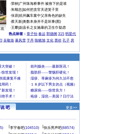
·
荣林
|
广州珠海桥事件:被推下的是谁
·
朱顺忠
|
如何把贪官关进笼子里
·
张原
|
杭州飙车案中父亲角色的缺失
·
蔡天新
|
奥数本身并不是坏事(图)
·
王攀
|
副县长之女施暴的卫生巾疑虑
车底
热点标签：
章子怡
春运
郭德纲
315
明星代
烈
吴敬琏
暴风雪
于丹
陈晓旭
文化
票价
孔子
房
说 吧
更多>>
5)
李宇春吧
(104510)
快乐男声吧
(68574)