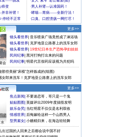
更多>>
镜头看世界
|
音乐喷泉广场竟然成了淋浴场
镜头看世界
|
克罗地亚公路赛上的洗车女郎
镜头看世界
|
19世纪日本生产恐怖孕妇娃娃
民间纪事
|
黑河打狗打出来的问题
民间纪事
|
明星代言假药应该视为共犯吗
聚会
秘那些美丽“床模”怎样炼成的(组图)
感女郎来洗车！克罗地亚公路赛上的洗车女郎
更多>>
焦点新闻
|
不要迷恋哥，哥只是一个鬼
贴贴图图
|
英媒评出2009年度搞怪发明
娱乐旮旯
|
当红明星不仅仅是名利双收
情感世界
|
后悔嫁给这样一个山西男人
型男索女
|
小糖精归来，在海边轻轻舞
口水
么出过国的人回来之后都会说中国不好