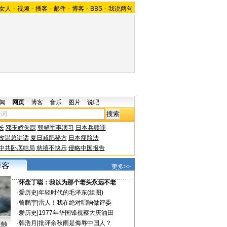
女人
-
视频
-
播客
-
邮件
-
博客
-
BBS
-
我说两句
闻
网页
博客
音乐
图片
说吧
长
邓玉娇失踪
朝鲜军事演习
日本兵赎罪
改温总讲话
夏日减肥秘方
日本瘦脸法
中共卧底结局
慈禧不快乐
侵略中国报告
更多>>
·
怀念丁聪：我以为那个老头永远不老
·
爱历史
|
年轻时代的毛泽东(组图)
·
曾鹏宇
|
雷人！我在绝对唱响做评委
·
爱历史
|
1977年华国锋视察大庆油田
·
韩浩月
|
批评余秋雨是侮辱中国人？
接触