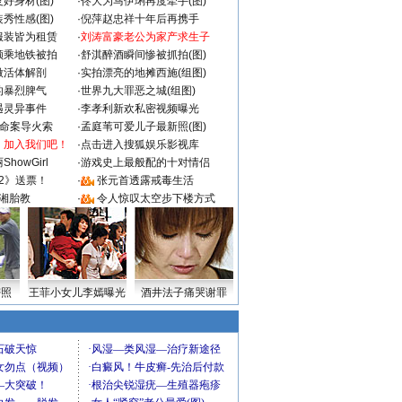
好身材(图)
·
佟大为马伊琍再度牵手(图)
秀性感(图)
·
倪萍赵忠祥十年后再携手
服装皆为租赁
·
刘涛富豪老公为家产求生子
颜乘地铁被拍
·
舒淇醉酒瞬间惨被抓拍(图)
做活体解剖
·
实拍漂亮的地摊西施(组图)
的暴烈脾气
·
世界九大罪恶之城(组图)
遇灵异事件
·
李孝利新欢私密视频曝光
成命案导火索
·
孟庭苇可爱儿子最新照(图)
：加入我们吧！
·
点击进入搜狐娱乐影视库
howGirl
·
游戏史上最般配的十对情侣
2》送票！
·
张元首透露戒毒生活
湘胎教
·
令人惊叹太空步下楼方式
密照
王菲小女儿李嫣曝光
酒井法子痛哭谢罪