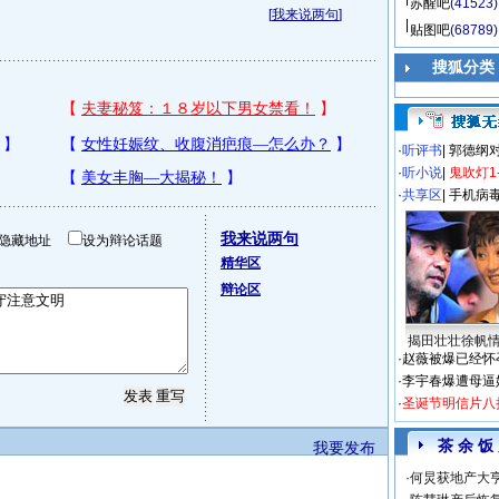
苏醒吧
(41523)
[
我来说两句
]
贴图吧
(68789)
搜狐分类
·
听评书
|
郭德纲
·
听小说
|
鬼吹灯1
·
共享区
|
手机病
我来说两句
隐藏地址
设为辩论话题
精华区
辩论区
揭田壮壮徐帆
·
赵薇被爆已经怀
·
李宇春爆遭母逼
·
圣诞节明信片八
茶 余 饭
我要发布
·
何炅获地产大亨