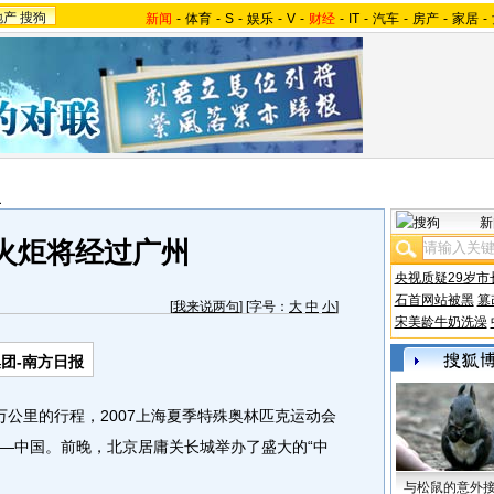
地产
搜狗
新闻
-
体育
-
S
-
娱乐
-
V
-
财经
-
IT
-
汽车
-
房产
-
家居
-
报
新
火炬将经过广州
央视质疑29岁市
石首网站被黑
篡
[
我来说两句
] [字号：
大
中
小
]
宋美龄牛奶洗澡
团-南方日报
里的行程，2007上海夏季特殊奥林匹克运动会
—中国。前晚，北京居庸关长城举办了盛大的“中
与松鼠的意外