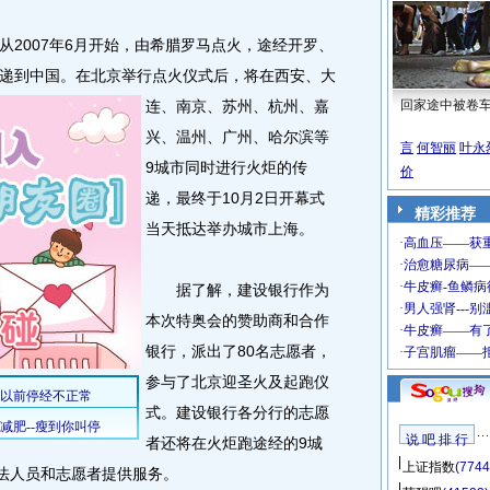
007年6月开始，由希腊罗马点火，途经开罗、
递到中国。
在北京举行点火仪式后，将在西安、大
连、南京、苏州、杭州、嘉
回家途中被卷
兴、温州、广州、哈尔滨等
言
何智丽
叶永
9城市同时进行火炬的传
价
递，最终于10月2日开幕式
精彩推荐
当天抵达举办城市上海。
据了解，建设银行作为
本次特奥会的赞助商和合作
银行，派出了80名志愿者，
参与了北京迎圣火及起跑仪
式。建设银行各分行的志愿
说 吧 排 行
者还将在火炬跑途经的9城
上证指数
(7744
执法人员和志愿者提供服务。