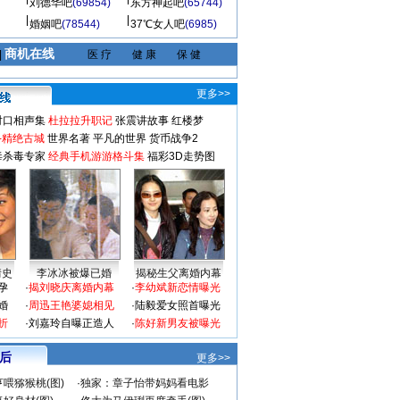
刘德华吧
(69854)
东方神起吧
(65744)
婚姻吧
(78544)
37℃女人吧
(6985)
商机在线
|
医 疗
健 康
保 健
更多>>
对口相声集
杜拉拉升职记
张震讲故事
红楼梦
-精绝古城
世界名著
平凡的世界
货币战争2
毒杀毒专家
经典手机游游格斗集
福彩3D走势图
情史
李冰冰被爆已婚
揭秘生父离婚内幕
孕
·
揭刘晓庆离婚内幕
·
李幼斌新恋情曝光
婚
·
周迅王艳婆媳相见
·
陆毅爱女照首曝光
折
·
刘嘉玲自曝正造人
·
陈好新男友被曝光
 后
更多>>
喂猕猴桃(图)
·
独家：章子怡带妈妈看电影