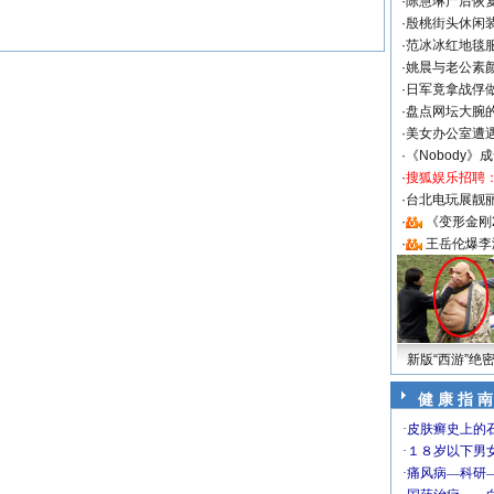
·
陈慧琳产后恢复
·
殷桃街头休闲装
·
范冰冰红地毯
·
姚晨与老公素
·
日军竟拿战俘
·
盘点网坛大腕
·
美女办公室遭
·
《Nobody》
·
搜狐娱乐招聘
·
台北电玩展靓丽S
·
《变形金刚
·
王岳伦爆李
新版“西游”绝
健 康 指 南