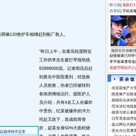
·
听小说
|
鬼吹灯1
·
共享区
|
手机病
辆120救护车相继赶到船厂救人。
揭田壮壮徐帆
”昨日上午，在黄岛轮渡附近
·
赵薇被爆已经怀
工作的李先生拨打早报热线
·
李宇春爆遭母逼
·
圣诞节明信片八
82888000说。记者闻讯后赶
到黄岛中医院看到，经急救
茶 余 饭
人员抢救，伤者已经被转到
·
何炅获地产大亨
各病房继续治疗。据医护人
·
陈慧琳产后恢复
·
殷桃街头休闲装
员介绍，共有4名工人在爆炸
·
范冰冰红地毯
中受伤，纪某被爆炸的冲力
·
姚晨与老公素
·
日军竟拿战俘
托起又跌下，造成枕骨骨
·
盘点网坛大腕
折，赵某全身50%大面积烧
·
美女办公室遭