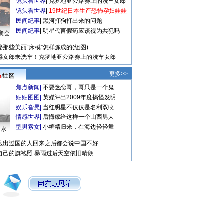
镜头看世界
|
克罗地亚公路赛上的洗车女郎
镜头看世界
|
19世纪日本生产恐怖孕妇娃娃
民间纪事
|
黑河打狗打出来的问题
民间纪事
|
明星代言假药应该视为共犯吗
聚会
秘那些美丽“床模”怎样炼成的(组图)
感女郎来洗车！克罗地亚公路赛上的洗车女郎
更多>>
焦点新闻
|
不要迷恋哥，哥只是一个鬼
贴贴图图
|
英媒评出2009年度搞怪发明
娱乐旮旯
|
当红明星不仅仅是名利双收
情感世界
|
后悔嫁给这样一个山西男人
型男索女
|
小糖精归来，在海边轻轻舞
口水
么出过国的人回来之后都会说中国不好
自己的旗袍照
暴雨过后天空依旧晴朗