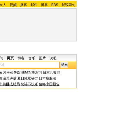
女人
-
视频
-
播客
-
邮件
-
博客
-
BBS
-
我说两句
闻
网页
博客
音乐
图片
说吧
长
邓玉娇失踪
朝鲜军事演习
日本兵赎罪
改温总讲话
夏日减肥秘方
日本瘦脸法
中共卧底结局
慈禧不快乐
侵略中国报告