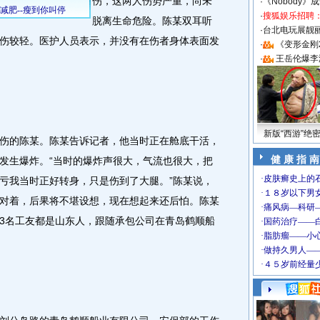
伤，这两人伤势严重，尚未
·
《Nobody》
·
搜狐娱乐招聘
脱离生命危险。陈某双耳听
·
台北电玩展靓丽S
伤较轻。医护人员表示，并没有在伤者身体表面发
·
《变形金刚
·
王岳伦爆李
新版“西游”绝
的陈某。陈某告诉记者，他当时正在舱底干活，
健 康 指 南
发生爆炸。“当时的爆炸声很大，气流也很大，把
亏我当时正好转身，只是伤到了大腿。”陈某说，
对着，后果将不堪设想，现在想起来还后怕。陈某
3名工友都是山东人，跟随承包公司在青岛鹤顺船