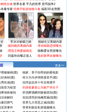
-精绝古城
世界名著
平凡的世界
货币战争2
毒杀毒专家
经典手机游游格斗集
福彩3D走势图
情史
李冰冰被爆已婚
揭秘生父离婚内幕
孕
·
揭刘晓庆离婚内幕
·
李幼斌新恋情曝光
婚
·
周迅王艳婆媳相见
·
陆毅爱女照首曝光
折
·
刘嘉玲自曝正造人
·
陈好新男友被曝光
 后
更多>>
喂猕猴桃(图)
·
独家：章子怡带妈妈看电影
好身材(图)
·
佟大为马伊琍再度牵手(图)
秀性感(图)
·
倪萍赵忠祥十年后再携手
服装皆为租赁
·
刘涛富豪老公为家产求生子
颜乘地铁被拍
·
舒淇醉酒瞬间惨被抓拍(图)
做活体解剖
·
实拍漂亮的地摊西施(组图)
的暴烈脾气
·
世界九大罪恶之城(组图)
遇灵异事件
·
李孝利新欢私密视频曝光