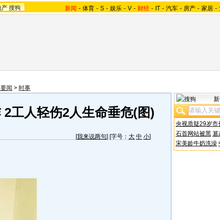
地产
搜狗
新闻
-
体育
-
S
-
娱乐
-
V
-
财经
-
IT
-
汽车
-
房产
-
家居
-
内要闻
>
时事
新
2工人轻伤2人生命垂危(图)
央视质疑29岁市
石首网站被黑
篡
[
我来说两句
] [字号：
大
中
小
]
宋美龄牛奶洗澡