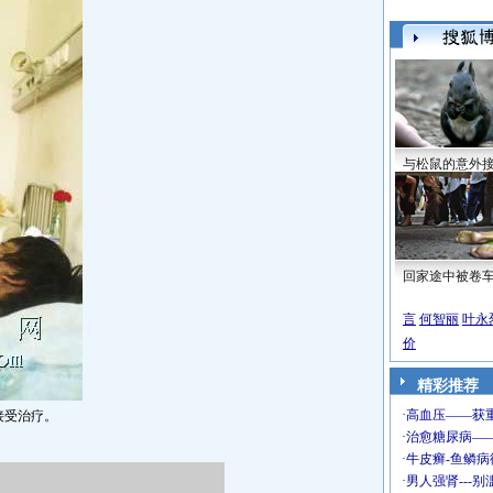
与松鼠的意外
回家途中被卷
言
何智丽
叶永
价
精彩推荐
接受治疗。