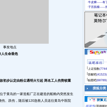
事发地点
2人生命垂危
说 吧 排 行
上证指数
(7744
苏醒吧
(41523)
初步认定由粉尘遇明火引起 两名工人伤势较重
贴图吧
(68789)
搜狐分类
位于黄岛的一家造船厂正在建造的船舱内突然发生
烧伤、跌伤，随后被120急救人员送往黄岛中医院
·
听评书
|
郭德纲