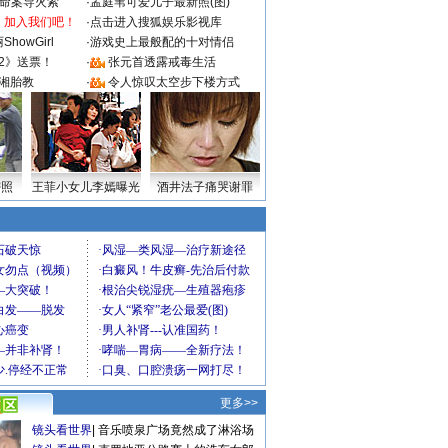
成命案导火索
·
孟庭苇可爱儿子最新照(图)
：加入我们吧！
·
点击进入搜狐娱乐影视库
howGirl
·
游戏史上最般配的十对情侣
2》送票！
·
张元首透露戒毒生活
湘胎教
·
令人惊叹太空步下楼方式
密照
王菲小女儿李嫣曝光
酒井法子痛哭谢罪
更多>>
镜头看世界
|
音乐喷泉广场竟然成了淋浴场