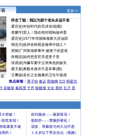
更多>>
·
怀念丁聪：我以为那个老头永远不老
·
爱历史
|
年轻时代的毛泽东(组图)
·
曾鹏宇
|
雷人！我在绝对唱响做评委
·
爱历史
|
1977年华国锋视察大庆油田
·
韩浩月
|
批评余秋雨是侮辱中国人？
接触
·
荣林
|
广州珠海桥事件:被推下的是谁
·
朱顺忠
|
如何把贪官关进笼子里
·
张原
|
杭州飙车案中父亲角色的缺失
·
蔡天新
|
奥数本身并不是坏事(图)
·
王攀
|
副县长之女施暴的卫生巾疑虑
车底
热点标签：
章子怡
春运
郭德纲
315
明星代
烈
吴敬琏
暴风雪
于丹
陈晓旭
文化
票价
孔子
房