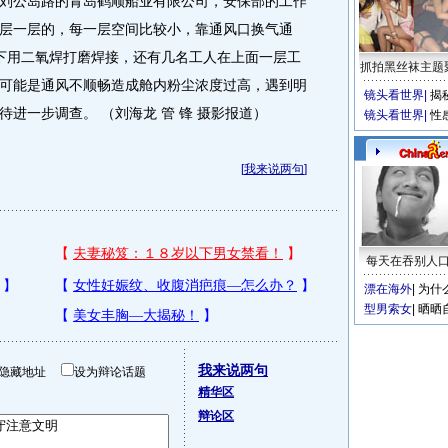
公岛路的青岛鹤顺船业有限公司，安保部的工作
层一层的，每一层空间比较小，靠通风口换气通
下用二氧焊打磨焊接，还有几名工人在上面一层工
抓拍黑丝袜主题
可能是通风不顺畅造成舱内粉尘浓度过高，遇到明
镜头看世界
|
揭
进一步调查。 （刘海龙 管 锋 摄影报道）
镜头看世界
|
性
[
我来说两句
]
每天在吞别人
漂在海外
|
为什
型男索女
|
晒晒
我来说两句
隐藏地址
设为辩论话题
精华区
辩论区