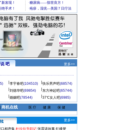
说 吧
更多>>
5)
李宇春吧
(104510)
快乐男声吧
(68574)
刘德华吧
(69854)
东方神起吧
(65744)
婚姻吧
(78544)
37℃女人吧
(6985)
商机在线
|
医 疗
健 康
保 健
更多>>
对口相声集
杜拉拉升职记
张震讲故事
红楼梦