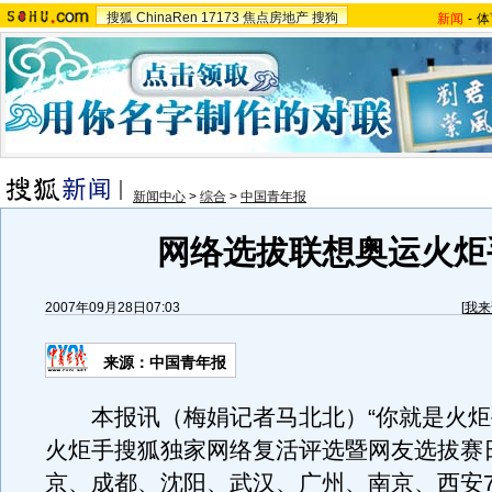
搜狐
ChinaRen
17173
焦点房地产
搜狗
新闻
-
体
新闻中心
>
综合
>
中国青年报
网络选拔联想奥运火炬
2007年09月28日07:03
[
我来
来源：中国青年报
本报讯（梅娟记者马北北）“你就是火炬
火炬手搜狐独家网络复活评选暨网友选拔赛
京、成都、沈阳、武汉、广州、南京、西安7