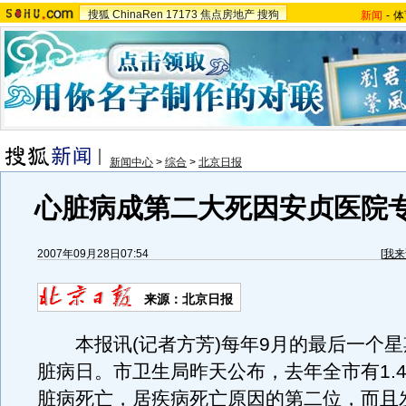
搜狐
ChinaRen
17173
焦点房地产
搜狗
新闻
-
体
新闻中心
>
综合
>
北京日报
心脏病成第二大死因安贞医院
2007年09月28日07:54
[
我来
来源：北京日报
本报讯(记者方芳)每年9月的最后一个星
脏病日。市卫生局昨天公布，去年全市有1.
脏病死亡，居疾病死亡原因的第二位，而且