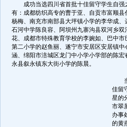
成功当选四川省首批十佳留守学生自强
有：成都纺织高专的曹于亚、自贡市富顺县
杨梅、南充市南部县大坪镇小学的李华成、
石河中学陈良容、阿坝州九寨沟县双河乡双
花、成都市特殊教育学校的李婉如、巴中市
第二小学的赵鱼丽、遂宁市安居区安居镇中
涵、绵阳市涪城区龙门中小学小学部的陈宏
永县叙永镇东大街小学的陈晨。
当
佳留
星的
市翠
办事
的黄