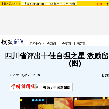
搜狐
ChinaRen
17173
焦点房地产
搜狗
新闻
-
体
新闻中心
>
社会新闻
>
社会要闻
>
世态万象
四川省评出十佳自强之星 激励
(图)
2007年09月29日11:19
[
我来
来源：中国新闻网