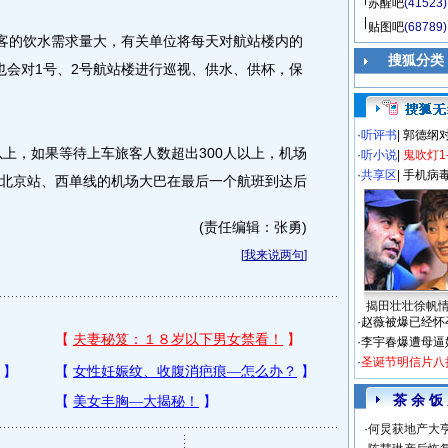
苏醒吧
(41523)
贴图吧
(68789)
客的饮水需求量大，有关单位将每天对航站楼内的
搜狐分类
也会对1号、2号航站楼进行巡视、供水、供杯，保
·
听评书
|
郭德纲
上，如果等待上车旅客人数超出300人以上，机场
·
听小说
|
鬼吹灯1
·
共享区
|
手机病
北京站、西单线的机场大巴在最后一个航班到达后
(责任编辑：张勇)
[
我来说两句
]
揭田壮壮徐帆
·
赵薇被爆已经怀
·
李宇春爆遭母逼
·
圣诞节明信片八
茶 余 饭
·
何炅获地产大亨