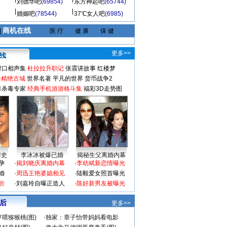
刘德华吧
(69854)
东方神起吧
(65744)
婚姻吧
(78544)
37℃女人吧
(6985)
商机在线
|
医 疗
健 康
保 健
更多>>
对口相声集
杜拉拉升职记
张震讲故事
红楼梦
-精绝古城
世界名著
平凡的世界
货币战争2
毒杀毒专家
经典手机游游格斗集
福彩3D走势图
情史
李冰冰被爆已婚
揭秘生父离婚内幕
孕
·
揭刘晓庆离婚内幕
·
李幼斌新恋情曝光
婚
·
周迅王艳婆媳相见
·
陆毅爱女照首曝光
折
·
刘嘉玲自曝正造人
·
陈好新男友被曝光
 后
更多>>
喂猕猴桃(图)
·
独家：章子怡带妈妈看电影