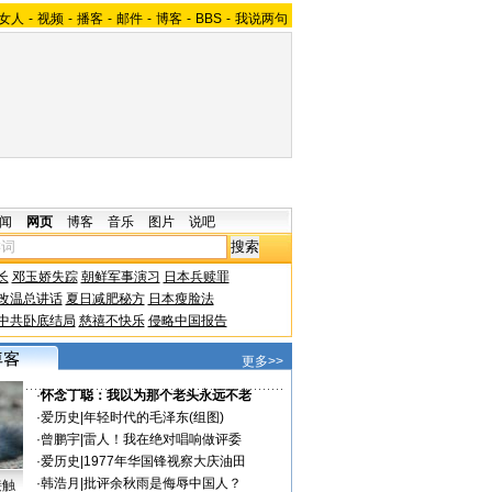
女人
-
视频
-
播客
-
邮件
-
博客
-
BBS
-
我说两句
闻
网页
博客
音乐
图片
说吧
长
邓玉娇失踪
朝鲜军事演习
日本兵赎罪
改温总讲话
夏日减肥秘方
日本瘦脸法
中共卧底结局
慈禧不快乐
侵略中国报告
更多>>
·
怀念丁聪：我以为那个老头永远不老
·
爱历史
|
年轻时代的毛泽东(组图)
·
曾鹏宇
|
雷人！我在绝对唱响做评委
·
爱历史
|
1977年华国锋视察大庆油田
·
韩浩月
|
批评余秋雨是侮辱中国人？
接触