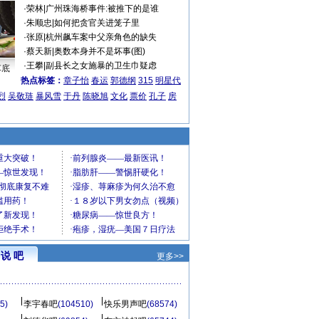
·
荣林
|
广州珠海桥事件:被推下的是谁
·
朱顺忠
|
如何把贪官关进笼子里
·
张原
|
杭州飙车案中父亲角色的缺失
·
蔡天新
|
奥数本身并不是坏事(图)
·
王攀
|
副县长之女施暴的卫生巾疑虑
车底
热点标签：
章子怡
春运
郭德纲
315
明星代
烈
吴敬琏
暴风雪
于丹
陈晓旭
文化
票价
孔子
房
说 吧
更多>>
5)
李宇春吧
(104510)
快乐男声吧
(68574)