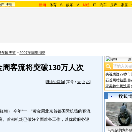
地产
搜狗
新闻
-
体育
-
S
-
娱乐
-
V
-
财经
-
IT
-
汽车
-
房产
-
家居
-
07年国庆节
>
2007年国庆消息
新
周客流将突破130万人次
央视质疑29岁市
石首网站被黑
篡
[
我来说两句
] [字号：
大
中
小
]
宋美龄牛奶洗澡
红梅） 今年“十一”黄金周北京首都国际机场的客流
新高。首都机场已做好全面准备工作，以优质服务迎
与松鼠的意外