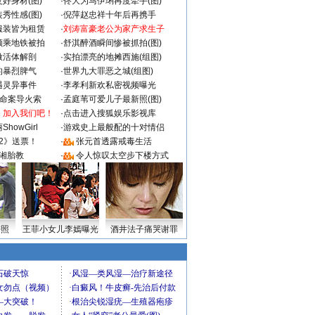
好身材(图)
·
佟大为马伊琍再度牵手(图)
秀性感(图)
·
倪萍赵忠祥十年后再携手
服装皆为租赁
·
刘涛富豪老公为家产求生子
颜乘地铁被拍
·
舒淇醉酒瞬间惨被抓拍(图)
做活体解剖
·
实拍漂亮的地摊西施(组图)
的暴烈脾气
·
世界九大罪恶之城(组图)
遇灵异事件
·
李孝利新欢私密视频曝光
成命案导火索
·
孟庭苇可爱儿子最新照(图)
：加入我们吧！
·
点击进入搜狐娱乐影视库
howGirl
·
游戏史上最般配的十对情侣
2》送票！
·
张元首透露戒毒生活
湘胎教
·
令人惊叹太空步下楼方式
密照
王菲小女儿李嫣曝光
酒井法子痛哭谢罪