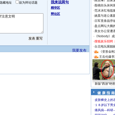
·
陈慧琳产后恢复
我来说两句
隐藏地址
设为辩论话题
·
殷桃街头休闲装
精华区
·
范冰冰红地毯
辩论区
·
姚晨与老公素
·
日军竟拿战俘
·
盘点网坛大腕
·
美女办公室遭
·
《Nobody》
·
搜狐娱乐招聘
·
台北电玩展靓丽S
我要发布
·
《变形金刚
·
王岳伦爆李
新版“西游”绝
健 康 指 南