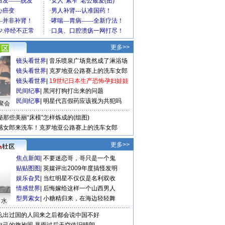
更多>>
镜头看世界
|
音乐喷泉广场竟然成了淋浴场
镜头看世界
|
克罗地亚公路赛上的洗车女郎
镜头看世界
|
19世纪日本生产恐怖孕妇娃娃
民间纪事
|
黑河打狗打出来的问题
民间纪事
|
明星代言假药应该视为共犯吗
聚会
秘那些美丽“床模”怎样炼成的(组图)
感女郎来洗车！克罗地亚公路赛上的洗车女郎
更多>>
焦点新闻
|
不要迷恋哥，哥只是一个鬼
贴贴图图
|
英媒评出2009年度搞怪发明
娱乐旮旯
|
当红明星不仅仅是名利双收
情感世界
|
后悔嫁给这样一个山西男人
型男索女
|
小糖精归来，在海边轻轻舞
口水
么出过国的人回来之后都会说中国不好