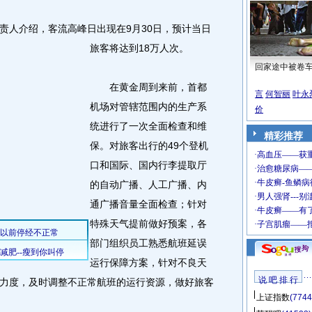
人介绍，客流高峰日出现在9月30日，预计当日
旅客将达到18万人次。
回家途中被卷
在黄金周到来前，首都
言
何智丽
叶永
机场对管辖范围内的生产系
价
统进行了一次全面检查和维
精彩推荐
保。对旅客出行的49个登机
口和国际、国内行李提取厅
的自动广播、人工广播、内
通广播音量全面检查；针对
特殊天气提前做好预案，各
部门组织员工熟悉航班延误
运行保障方案，针对不良天
说 吧 排 行
力度，及时调整不正常航班的运行资源，做好旅客
上证指数
(7744