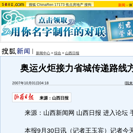
搜狐
ChinaRen
17173
焦点房地产
搜狗
新闻
-
体
新闻中心
>
综合
>
山西日报
奥运火炬接力省城传递路线
2007年10月01日04:18
[
我来
来源：山西日报
来源：山西新闻网 山西日报 进入论坛 
本报9月30日讯（记者王玉宾）记者今