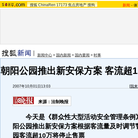
搜狐
ChinaRen
17173
焦点房地产
搜狗
新闻
-
体
新闻中心
>
国内新闻
>
国内要闻
>
时事
朝阳公园推出新安保方案 客流超1
2007年10月01日13:03
[
我来
来源：法制晚报
今天是《群众性大型活动安全管理条例
阳公园推出新安保方案根据客流量及时调节
园客流超10万将停止售票