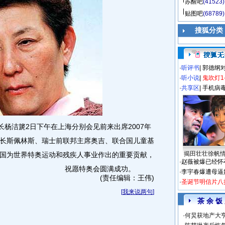
苏醒吧
(41523)
贴图吧
(68789)
搜狐分类
·
听评书
|
郭德纲
·
听小说
|
鬼吹灯1
·
共享区
|
手机病
杨洁篪2日下午在上海分别会见前来出席2007年
长斯佩林斯、瑞士前联邦主席奥吉、联合国儿童基
揭田壮壮徐帆
国为世界特奥运动和残疾人事业作出的重要贡献，
·
赵薇被爆已经怀
祝愿特奥会圆满成功。
·
李宇春爆遭母逼
(责任编辑：王伟)
·
圣诞节明信片八
[
我来说两句
]
茶 余 饭
·
何炅获地产大亨