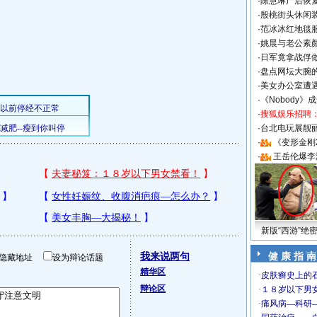
·
陈慧琳产后恢复
·
殷桃街头休闲装
·
范冰冰红地毯
·
姚晨与老公素
·
日军竟拿战俘
·
盘点网坛大腕
·
美女办公室遭
·
《Nobody》
·
搜狐娱乐招聘
·
台北电玩展靓丽S
·
《变形金刚
·
王岳伦爆李
新版“西游”绝
我来说两句
健 康 指 南
隐藏地址
设为辩论话题
精华区
辩论区