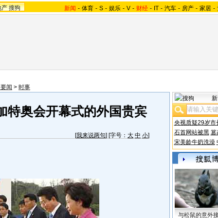
地产
搜狗
新闻
-
体育
-
S
-
娱乐
-
V
-
财经
-
IT
-
汽车
-
房产
-
家居
-
内要闻
>
时事
新
加特奥会开幕式的外国贵宾
央视质疑29岁市
石首网站被黑
篡
[
我来说两句
] [字号：
大
中
小
]
宋美龄牛奶洗澡
与松鼠的意外