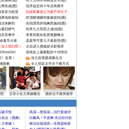
好身材(图)
·
佟大为马伊琍再度牵手(图)
秀性感(图)
·
倪萍赵忠祥十年后再携手
服装皆为租赁
·
刘涛富豪老公为家产求生子
颜乘地铁被拍
·
舒淇醉酒瞬间惨被抓拍(图)
做活体解剖
·
实拍漂亮的地摊西施(组图)
的暴烈脾气
·
世界九大罪恶之城(组图)
遇灵异事件
·
李孝利新欢私密视频曝光
成命案导火索
·
孟庭苇可爱儿子最新照(图)
：加入我们吧！
·
点击进入搜狐娱乐影视库
howGirl
·
游戏史上最般配的十对情侣
2》送票！
·
张元首透露戒毒生活
湘胎教
·
令人惊叹太空步下楼方式
密照
王菲小女儿李嫣曝光
酒井法子痛哭谢罪