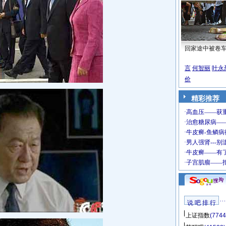
回家途中被卷
言
何智丽
叶永
价
精彩推荐
说 吧 排 行
上证指数
(7744