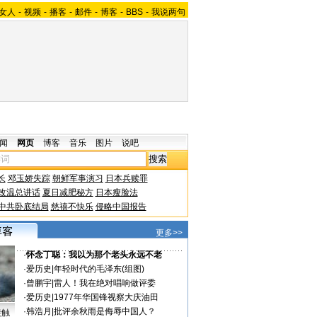
女人
-
视频
-
播客
-
邮件
-
博客
-
BBS
-
我说两句
闻
网页
博客
音乐
图片
说吧
长
邓玉娇失踪
朝鲜军事演习
日本兵赎罪
改温总讲话
夏日减肥秘方
日本瘦脸法
中共卧底结局
慈禧不快乐
侵略中国报告
更多>>
·
怀念丁聪：我以为那个老头永远不老
·
爱历史
|
年轻时代的毛泽东(组图)
·
曾鹏宇
|
雷人！我在绝对唱响做评委
·
爱历史
|
1977年华国锋视察大庆油田
·
韩浩月
|
批评余秋雨是侮辱中国人？
接触