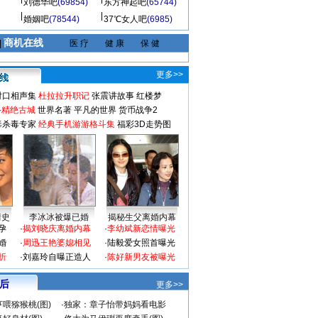
刘德华吧
(69854)
东方神起吧
(65744)
婚姻吧
(78544)
37℃女人吧
(6985)
商机在线
|
医 疗
健 康
保 健
更多>>
对口相声集
杜拉拉升职记
张震讲故事
红楼梦
-精绝古城
世界名著
平凡的世界
货币战争2
毒杀毒专家
经典手机游游格斗集
福彩3D走势图
情史
李冰冰被爆已婚
揭秘生父离婚内幕
孕
·
揭刘晓庆离婚内幕
·
李幼斌新恋情曝光
婚
·
周迅王艳婆媳相见
·
陆毅爱女照首曝光
折
·
刘嘉玲自曝正造人
·
陈好新男友被曝光
 后
更多>>
喂猕猴桃(图)
·
独家：章子怡带妈妈看电影