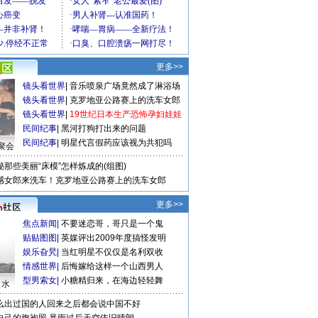
更多>>
镜头看世界
|
音乐喷泉广场竟然成了淋浴场
镜头看世界
|
克罗地亚公路赛上的洗车女郎
镜头看世界
|
19世纪日本生产恐怖孕妇娃娃
民间纪事
|
黑河打狗打出来的问题
民间纪事
|
明星代言假药应该视为共犯吗
聚会
秘那些美丽“床模”怎样炼成的(组图)
感女郎来洗车！克罗地亚公路赛上的洗车女郎
更多>>
焦点新闻
|
不要迷恋哥，哥只是一个鬼
贴贴图图
|
英媒评出2009年度搞怪发明
娱乐旮旯
|
当红明星不仅仅是名利双收
情感世界
|
后悔嫁给这样一个山西男人
型男索女
|
小糖精归来，在海边轻轻舞
口水
么出过国的人回来之后都会说中国不好