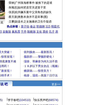
·
荣林
|
广州珠海桥事件:被推下的是谁
·
朱顺忠
|
如何把贪官关进笼子里
·
张原
|
杭州飙车案中父亲角色的缺失
·
蔡天新
|
奥数本身并不是坏事(图)
·
王攀
|
副县长之女施暴的卫生巾疑虑
车底
热点标签：
章子怡
春运
郭德纲
315
明星代
烈
吴敬琏
暴风雪
于丹
陈晓旭
文化
票价
孔子
房
说 吧
更多>>
5)
李宇春吧
(104510)
快乐男声吧
(68574)