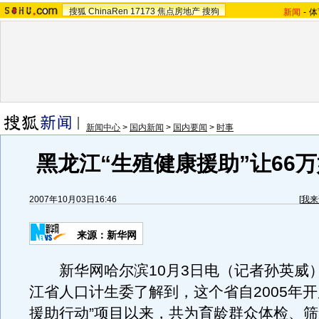
搜狐
ChinaRen
17173
焦点房地产
搜狗
新闻
-
体
新闻中心
>
国内新闻
>
国内要闻
>
时事
黑龙江“生殖健康援助”让66
2007年10月03日16:46
[
我来
来源：新华网
新华网哈尔滨10月3日电（记者孙英威
江省人口计生委了解到，这个省自2005年开
援助行动”项目以来，共为育龄群众体检、