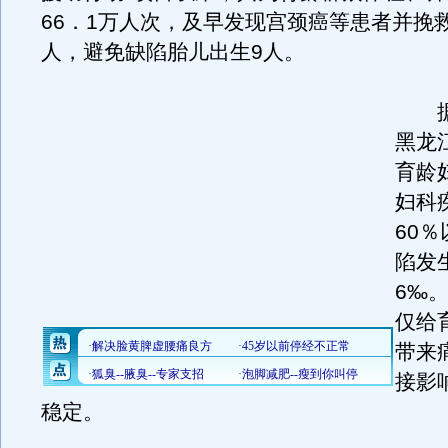
66．1万人次，及早发现宫颈癌等患者并挽救
人，避免缺陷胎儿出生9人。
据
黑龙
育龄
妇科
60
陷发
6‰
仅给
带来
接影
稳定。