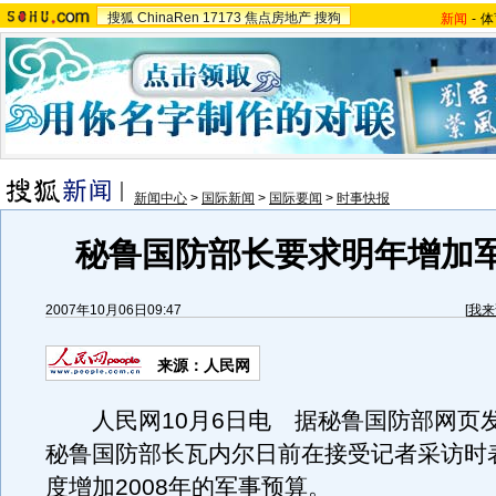
搜狐
ChinaRen
17173
焦点房地产
搜狗
新闻
-
体
新闻中心
>
国际新闻
>
国际要闻
>
时事快报
秘鲁国防部长要求明年增加
2007年10月06日09:47
[
我来
来源：人民网
人民网10月6日电 据秘鲁国防部网页
秘鲁国防部长瓦内尔日前在接受记者采访时
度增加2008年的军事预算。