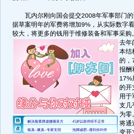
瓦内尔刚向国会提交2008年军事部门的
据草案明年的军费将增加9%，从实际数字
较大，将更多的钱用于维修装备和军事采购
去年
本结
的，
报酬
17
的开
用于
支几
为零
将通
变开