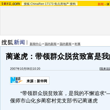
搜狐
ChinaRen
17173
焦点房地产
搜狗
新闻
-
体
新闻中心
>
国内新闻
>
国内要闻
>
时事
蔺遂虎：带领群众脱贫致富是我
2007年10月06日10:20
[
我来说
来源：新华网
“带领群众脱贫致富，是我的不懈追求”
偃师市山化乡蔺窑村党支部书记蔺遂虎