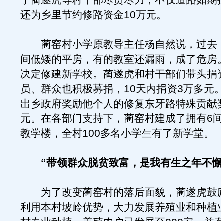
于蔺遂虎等村干部尽责尽力，不仅道路如期
还为乡里节约修路资金10万元。
蔺窑村小学原教导主任杨自然说，过去
间低矮的平房，有的教室还漏雨，成了危房。
决定修建新学校。蔺遂虎和村干部们带头捐
员、群众也积极募捐，10天内捐资3万多元
出乡政府奖励他个人的修复东牙路特殊贡献
元。在各部门支持下，蔺窑村建成了拥有6
教学楼，全村100多名小学生有了新学堂。
“带领群众脱贫致富，是我有生之年不懈
为了改变蔺窑村的落后面貌，蔺遂虎鼓
利用本村坡岭优势，大力发展养殖业和种植