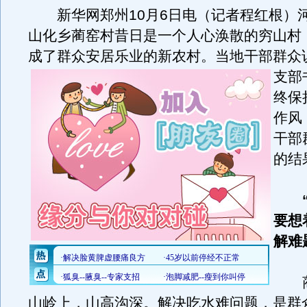
新华网郑州10月6日电（记者程红根）
山化乡蔺窑村昔日是一个人心涣散的穷山村
成了群众安居乐业的新农村。
当地干部群众
支部
终保
作风
干部
的结
要想
解难
蔺
山岭上，山高沟深。解决吃水难问题，是群