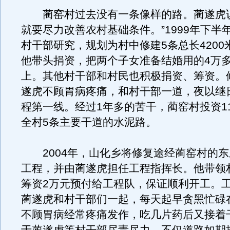
蔺窑村过去没有一条像样的路。蔺遂虎说
就要尽力改善农村基础条件。”1999年下半
村干部研究，规划为村中修建5条总长4200
他带头捐资，把两个子女准备结婚用的4万
上。其他村干部和村民也积极捐资、筹资。
遂虎不顾胃病疼痛，和村干部一道，夜以继
程第一线。经过1年多的苦干，蔺窑村投资1
全村5条主要干道的水泥路。
2004年，山化乡将修复途经蔺窑村的东
工程，并由蔺遂虎担任工程指挥长。他带领
筹资2万元预付给工程队，保证顺利开工。
蔺遂虎和村干部们一起，每天起早贪黑忙碌
不顾胃病经常疼痛发作，吃几片药后又接着