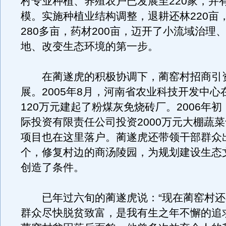
村专业种植、养殖农户已发展至220家，并有
模。实施种植业结构调整，退耕还林220亩
280多亩，药材200亩，迈开了小流域治理
地、改变生态环境的第一步。
在蔺遂虎的积极协调下，蔺窑村招商引
展。2005年8月，河南省农业科技开发中心
120万元建起了粉煤灰免烧砖厂。2006年
际投资有限责任公司投资2000万元大棚蔬
项目也在这里落户。蔺遂虎还带领干部群众出
个，修复村边的商汤陵园，为规划建设生态
创造了条件。
已年过六旬的蔺遂虎说：“现在蔺窑村还
群众尽快脱贫致富，是我有生之年不懈的追