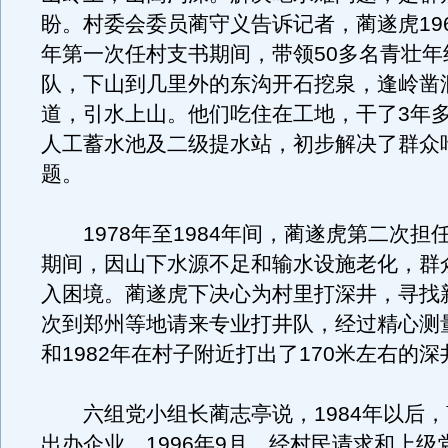
盼。村委会委员蔺守义告诉记者，蔺遂虎1968
年第一次任村支书期间，带领50多名青壮年
队，下山到几里外的东沟开石挖泉，逢岭凿
道，引水上山。他们吃住在工地，干了3年多
人工蓄水池及二级提水站，初步解决了群众
题。
1978年至1984年间，蔺遂虎第二次担
期间，因山下水源不足和输水设施老化，群
入困境。蔺遂虎下决心为村里打深井，寻找
次到郑州等地请来专业打井队，经过精心测量
和1982年在村子附近打出了170米左右的
六组党小组长蔺志亭说，1984年以后，
出办企业。1996年9月，经村民请求和上级