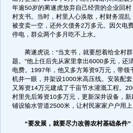
年逾50岁的蔺遂虎放弃自己经营的企业回村
村支书。当时，村里人心涣散，村财务混乱
被变卖一空，还外欠债务2万多元。因欠电
停电，群众两个多月吃不上水。
蔺遂虎说：“当支书，就要想着给全村群
题。”他上任后先从家里拿出6000多元，还
电费。1997年，他又多方筹资9万元，带领
机井一眼，并架设1000米高压线。安装配套后
又筹资14万元建成了千亩节水灌溉工程。20
村里先后筹资10多万元，更新深井设备，新
铺设输水管道2500米，让村民家家户户用
“要发展，就要尽力改善农村基础条件”