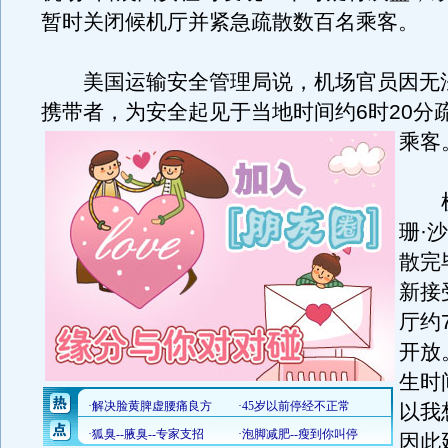
暂时关闭候机厅并紧急疏散数百名乘客。
美国运输安全管理局说，机场官员因无
携带者，为安全起见于当地时间约6时20分
乘客
机
珊·
散完
新接
厅约
开放
生时
以我
因此