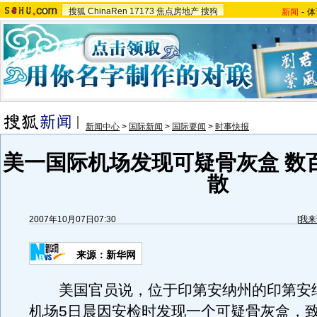
搜狐
ChinaRen
17173
焦点房地产
搜狗
新闻
-
体
新闻中心
>
国际新闻
>
国际要闻
>
时事快报
美一国际机场发现可疑骨灰盒 数
散
2007年10月07日07:30
[
我来
来源：新华网
美国官员说，位于印第安纳州的印第安
机场5日晨因安检时发现一个可疑骨灰盒，