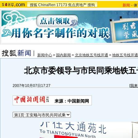
搜狐
ChinaRen
17173
焦点房地产
搜狗
新闻
-
体
新闻中心
>
国内新闻
>
北京地铁五号线开通
>
地铁五号线开通
北京市委领导与市民同乘地铁五号
2007年10月07日17:27
[
我来
来源：中国新闻网