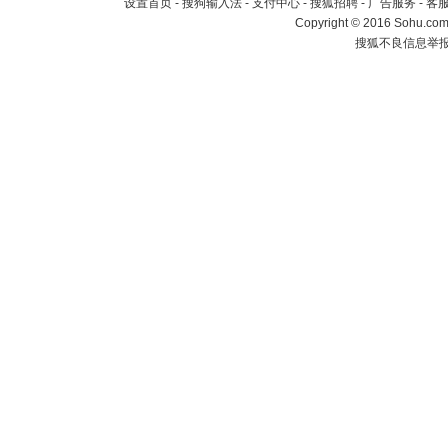
设置首页
-
搜狗输入法
-
支付中心
-
搜狐招聘
-
广告服务
-
客
Copyright
©
2016 Sohu.com 
搜狐不良信息举