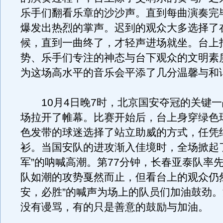
乐手们翻看乐章的沙沙声。直到每曲演奏完
爆发出热烈的掌声。迟到的观众大多选择了
候，直到一曲终了，才轻声进场就坐。台上
势、乐手们专注的神态与台下观众的文明素
为这场高水平的音乐会平添了几分温馨与和
10月4日晚7时，北京国安夺冠的关键一
场拉开了帷幕。比赛开始后，台上身穿绿色
色发带的球迷选择了站立助威的方式，任凭
衫。当国安队的进攻渐入佳境时，全场掀起
军”的呐喊高潮。第77分钟，长春亚泰队率
队如潮的攻势戛然而止，但看台上的观众仍
安，必胜”的喊声为场上的队员们加油鼓劲
没有谩骂，有的只是善意的鼓励与加油。