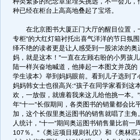
种类繁多的纪念章里埋头挑选，不一会儿，
种已经在柜台上高高地叠起了宝塔。
在北京图书大厦正门大厅的醒目位置，一
专柜”的大红灯箱衬托出喜气洋洋的节日氛
绎不绝的读者更是让人感受到一股浓浓的奥
妈，就是这本！”一直在左顾右盼的小男孩
陆一样兴奋地喊道，他捧起一本图文并茂的
学生读本》举到妈妈眼前。看到儿子选到了
妈妈韩女士也很高兴:“孩子在同学家看到这
欢，一放假，就缠着我来这儿给他挑一本。
年“十一”长假期间，各类图书的销量都会比
加，这个长假里奥运图书的销售就唱了主角
人统计，“十一”期间奥运图书销售量比前一
107％。“《奥运项目规则礼仪》和《奥林