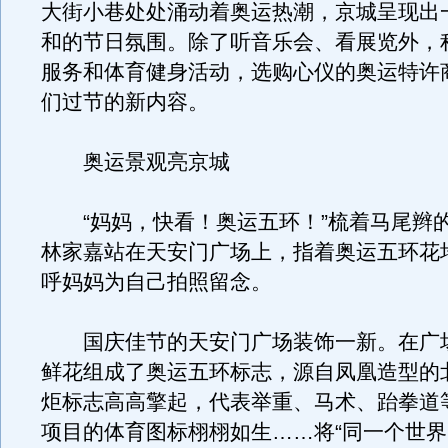
大街小巷处处涌动着奥运热潮，京城呈现出
和的节日氛围。除了听音乐会、看展览外，
服务和体育健身活动，选购心仪的奥运特许
们过节的新内容。
奥运景观亮京城
“妈妈，快看！奥运五环！”梳着马尾辫
林家嘉站在天安门广场上，指着奥运五环花
呼妈妈为自己拍照留念。
国庆佳节的天安门广场装饰一新。在广
鲜花组成了奥运五环标志，源自凤凰造型的
炬标志高高擎起，代表举重、马术、跆拳道
项目的体育图标栩栩如生……将“同一个世