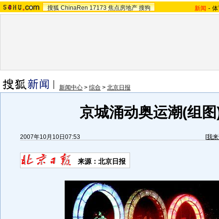
搜狐
ChinaRen
17173
焦点房地产
搜狗
新闻
-
体
新闻中心
>
综合
>
北京日报
京城涌动奥运潮(组图
2007年10月10日07:53
[
我来
来源：北京日报