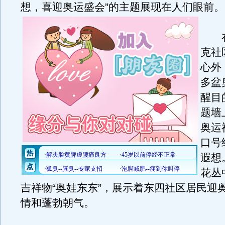
想，喜迎奥运盛会”的主题展现在人们眼前。
在
克社
心外
多盆
醒目
题墙
奥运
口号
遐想
花丛
吉祥物“奥娃东东”，展示着东四社区居民迎
情和蓬勃朝气。