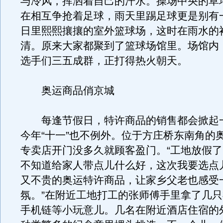
与冷风，挥洒着自己的汗水。操场中央的草
在相互争抢着足球，雨天里踢足球更是别有
日里熙熙攘攘的室外篮球场，这时在雨水的
清。原来大家都聚到了篮球场馆里。场馆内
选手们三五成群，正打得热火朝天。
奥运商品俏京城
每逢节假日，特许商品的销售都会掀起
今年“十一”也不例外。位于方庄桥东南角的
专卖店开门没多久就顾客盈门。“工地放假
不知道给家人带点儿什么好，这次我要选点
又不贵的奥运特许商品，让家乡父老也感受
氛。”在附近工地打工的张师傅手里拿了几
手机链等小玩意儿。几名在附近酒店住宿的