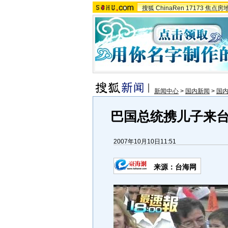
搜狐
ChinaRen
17173
焦点房
新闻中心
>
国内新闻
>
国
巴国总统携儿子来台
2007年10月10日11:51
来源：台海网