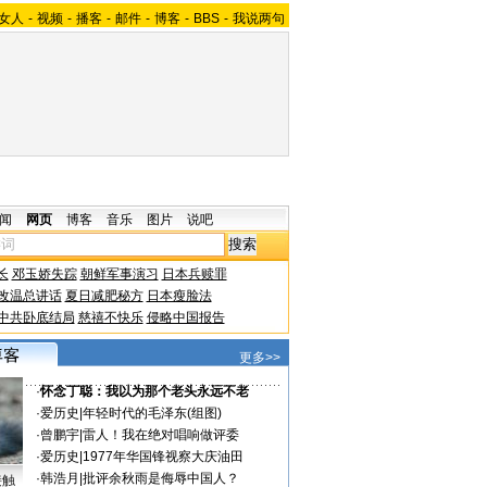
女人
-
视频
-
播客
-
邮件
-
博客
-
BBS
-
我说两句
闻
网页
博客
音乐
图片
说吧
长
邓玉娇失踪
朝鲜军事演习
日本兵赎罪
改温总讲话
夏日减肥秘方
日本瘦脸法
中共卧底结局
慈禧不快乐
侵略中国报告
更多>>
·
怀念丁聪：我以为那个老头永远不老
·
爱历史
|
年轻时代的毛泽东(组图)
·
曾鹏宇
|
雷人！我在绝对唱响做评委
·
爱历史
|
1977年华国锋视察大庆油田
·
韩浩月
|
批评余秋雨是侮辱中国人？
接触