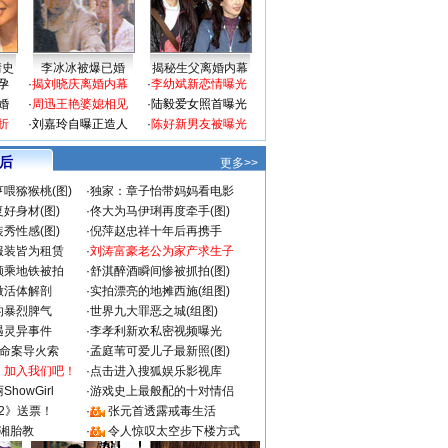
情史
李冰冰被爆已婚
揭秘生父离婚内幕
孕
·
揭刘晓庆离婚内幕
·
李幼斌新恋情曝光
婚
·
周迅王艳婆媳相见
·
陆毅爱女照首曝光
折
·
刘嘉玲自曝正造人
·
陈好新男友被曝光
 后
更多>>
喂猕猴桃(图)
·
独家：章子怡带妈妈看电影
好身材(图)
·
佟大为马伊琍再度牵手(图)
秀性感(图)
·
倪萍赵忠祥十年后再携手
服装皆为租赁
·
刘涛富豪老公为家产求生子
颜乘地铁被拍
·
舒淇醉酒瞬间惨被抓拍(图)
做活体解剖
·
实拍漂亮的地摊西施(组图)
的暴烈脾气
·
世界九大罪恶之城(组图)
遇灵异事件
·
李孝利新欢私密视频曝光
成命案导火索
·
孟庭苇可爱儿子最新照(图)
：加入我们吧！
·
点击进入搜狐娱乐影视库
howGirl
·
游戏史上最般配的十对情侣
2》送票！
·
张元首透露戒毒生活
湘胎教
·
令人惊叹太空步下楼方式