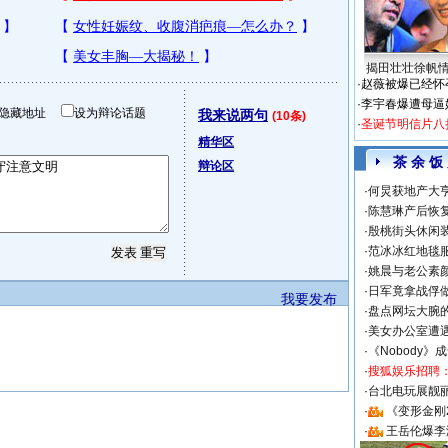
揭田壮壮徐帆
·
赵薇被爆已经怀
·
李宇春爆遭母逼
隐藏地址
设为辩论话题
我来说两句
(10条)
·
圣诞节明信片八
精华区
茶 余 饭
辩论区
·
何炅获地产大亨
·
陈慧琳产后恢复
·
殷桃街头休闲装
·
范冰冰红地毯
·
姚晨与老公素
·
日军竟拿战俘
我要发布
·
盘点网坛大腕
·
美女办公室遭
·
《Nobody》
·
搜狐娱乐招聘
·
台北电玩展靓丽S
·
《变形金刚
·
王岳伦爆李