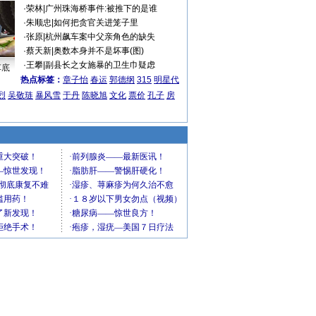
·
荣林
|
广州珠海桥事件:被推下的是谁
·
朱顺忠
|
如何把贪官关进笼子里
·
张原
|
杭州飙车案中父亲角色的缺失
·
蔡天新
|
奥数本身并不是坏事(图)
·
王攀
|
副县长之女施暴的卫生巾疑虑
车底
热点标签：
章子怡
春运
郭德纲
315
明星代
烈
吴敬琏
暴风雪
于丹
陈晓旭
文化
票价
孔子
房