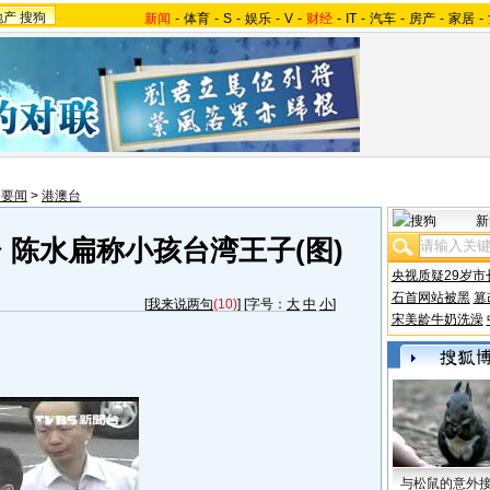
地产
搜狗
新闻
-
体育
-
S
-
娱乐
-
V
-
财经
-
IT
-
汽车
-
房产
-
家居
-
内要闻
>
港澳台
新
 陈水扁称小孩台湾王子(图)
央视质疑29岁市
石首网站被黑
篡
[
我来说两句
(10)
] [字号：
大
中
小
]
宋美龄牛奶洗澡
与松鼠的意外