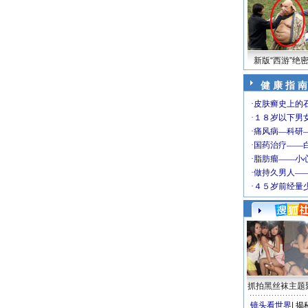
新版“西游”绝
健 康 指 南
抓拍黑丝袜主题
镜头看世界
|
揭