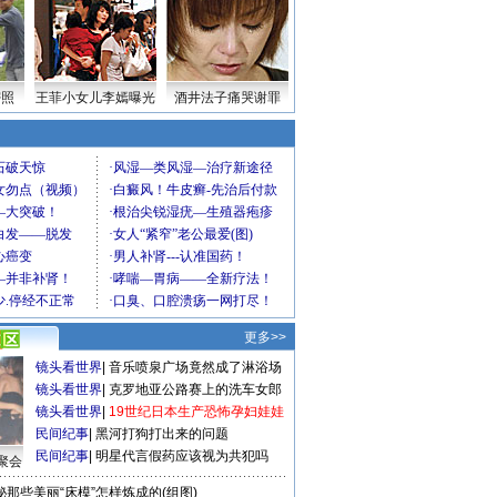
密照
王菲小女儿李嫣曝光
酒井法子痛哭谢罪
更多>>
镜头看世界
|
音乐喷泉广场竟然成了淋浴场
镜头看世界
|
克罗地亚公路赛上的洗车女郎
镜头看世界
|
19世纪日本生产恐怖孕妇娃娃
民间纪事
|
黑河打狗打出来的问题
民间纪事
|
明星代言假药应该视为共犯吗
聚会
秘那些美丽“床模”怎样炼成的(组图)