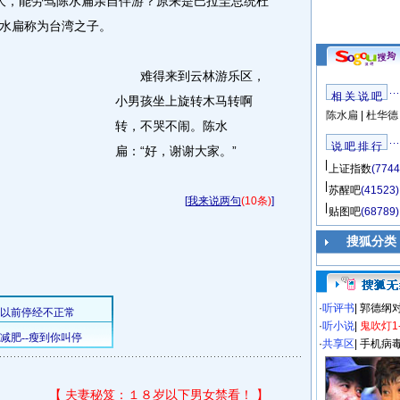
大，能劳驾陈水扁亲自伴游？原来是巴拉圭总统杜
水扁称为台湾之子。
难得来到云林游乐区，
相 关 说 吧
小男孩坐上旋转木马转啊
陈水扁
|
杜华德
转，不哭不闹。陈水
说 吧 排 行
扁：“好，谢谢大家。”
上证指数
(7744
苏醒吧
(41523)
[
我来说两句
(10条)
]
贴图吧
(68789)
搜狐分类
·
听评书
|
郭德纲
·
听小说
|
鬼吹灯1
·
共享区
|
手机病