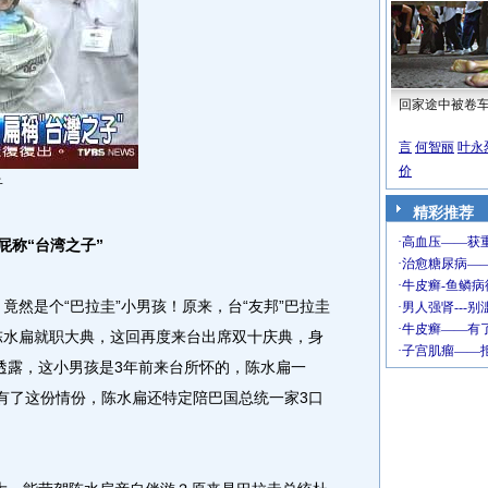
回家途中被卷
言
何智丽
叶永
价
子
精彩推荐
屁称“台湾之子”
，竟然是个“巴拉圭”小男孩！原来，台“友邦”巴拉圭
席陈水扁就职大典，这回再度来台出席双十庆典，身
透露，这小男孩是3年前来台所怀的，陈水扁一
，有了这份情份，陈水扁还特定陪巴国总统一家3口