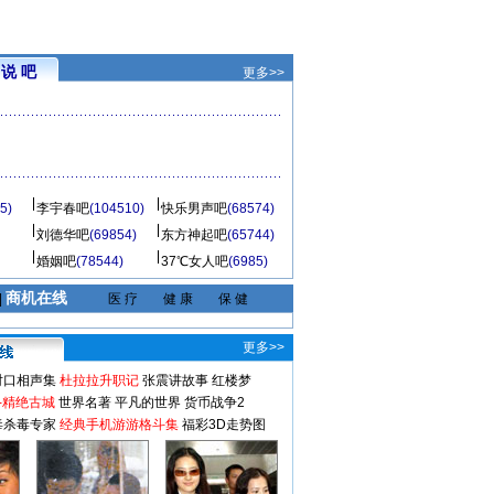
说 吧
更多>>
5)
李宇春吧
(104510)
快乐男声吧
(68574)
刘德华吧
(69854)
东方神起吧
(65744)
婚姻吧
(78544)
37℃女人吧
(6985)
商机在线
|
医 疗
健 康
保 健
更多>>
对口相声集
杜拉拉升职记
张震讲故事
红楼梦
-精绝古城
世界名著
平凡的世界
货币战争2
毒杀毒专家
经典手机游游格斗集
福彩3D走势图