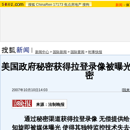
搜狐
ChinaRen
17173
焦点房地产
搜狗
新闻
-
体
新闻中心
>
国际新闻
>
国际要闻
>
时事快报
美国政府秘密获得拉登录像被曝光
密
2007年10月10日14:03
[
我来
来源：法制晚报
通过秘密渠道获得拉登录像 无偿提供给
知旋即被媒体曝光 使得其独特监控技术失