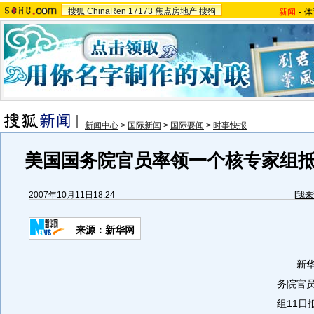
搜狐
ChinaRen
17173
焦点房地产
搜狗
新闻
-
体
新闻中心
>
国际新闻
>
国际要闻
>
时事快报
美国国务院官员率领一个核专家组
2007年10月11日18:24
[
我来
来源：新华网
新华网
务院官
组11日