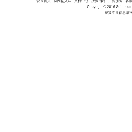
设置首页
-
搜狗输入法
-
支付中心
-
搜狐招聘
-
广告服务
-
客
Copyright
©
2016 Sohu.com 
搜狐不良信息举