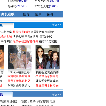
刘德华吧
(69854)
东方神起吧
(65744)
婚姻吧
(78544)
37℃女人吧
(6985)
商机在线
|
医 疗
健 康
保 健
更多>>
对口相声集
杜拉拉升职记
张震讲故事
红楼梦
-精绝古城
世界名著
平凡的世界
货币战争2
毒杀毒专家
经典手机游游格斗集
福彩3D走势图
情史
李冰冰被爆已婚
揭秘生父离婚内幕
孕
·
揭刘晓庆离婚内幕
·
李幼斌新恋情曝光
婚
·
周迅王艳婆媳相见
·
陆毅爱女照首曝光
折
·
刘嘉玲自曝正造人
·
陈好新男友被曝光
 后
更多>>
喂猕猴桃(图)
·
独家：章子怡带妈妈看电影