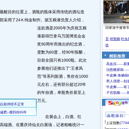
醒目的位置上，酒瓶的瓶体采用传统的酒坛造
部采用了24Ｋ纯金制作。
据五粮液负责人介绍，
这款酒是2005年为庆祝五粮
回家途中被卷
液获得巴拿马万国博览会金
言
何智丽
叶永
奖90周年而推出的纪念酒，
价
度数为60度，经90年陈酿，
精彩推荐
目前全国只有1000瓶。此次
参展他们还推出了“王者风
范”等系列新酒，售价在1000
元左右，还有部分超过20年
的年份酒，单瓶售价甚至上
万元。
说 吧 排 行
在展会上，白酒、红
上证指数
(7744
高端酒。在重庆诗仙太白展场，记者粗略统计一