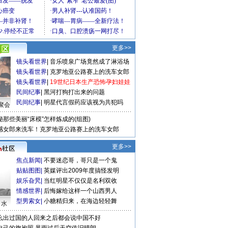
更多>>
镜头看世界
|
音乐喷泉广场竟然成了淋浴场
镜头看世界
|
克罗地亚公路赛上的洗车女郎
镜头看世界
|
19世纪日本生产恐怖孕妇娃娃
民间纪事
|
黑河打狗打出来的问题
民间纪事
|
明星代言假药应该视为共犯吗
聚会
秘那些美丽“床模”怎样炼成的(组图)
感女郎来洗车！克罗地亚公路赛上的洗车女郎
更多>>
焦点新闻
|
不要迷恋哥，哥只是一个鬼
贴贴图图
|
英媒评出2009年度搞怪发明
娱乐旮旯
|
当红明星不仅仅是名利双收
情感世界
|
后悔嫁给这样一个山西男人
型男索女
|
小糖精归来，在海边轻轻舞
口水
么出过国的人回来之后都会说中国不好