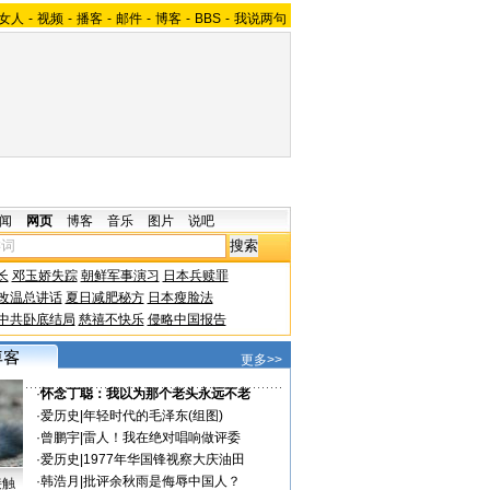
女人
-
视频
-
播客
-
邮件
-
博客
-
BBS
-
我说两句
闻
网页
博客
音乐
图片
说吧
长
邓玉娇失踪
朝鲜军事演习
日本兵赎罪
改温总讲话
夏日减肥秘方
日本瘦脸法
中共卧底结局
慈禧不快乐
侵略中国报告
更多>>
·
怀念丁聪：我以为那个老头永远不老
·
爱历史
|
年轻时代的毛泽东(组图)
·
曾鹏宇
|
雷人！我在绝对唱响做评委
·
爱历史
|
1977年华国锋视察大庆油田
·
韩浩月
|
批评余秋雨是侮辱中国人？
接触