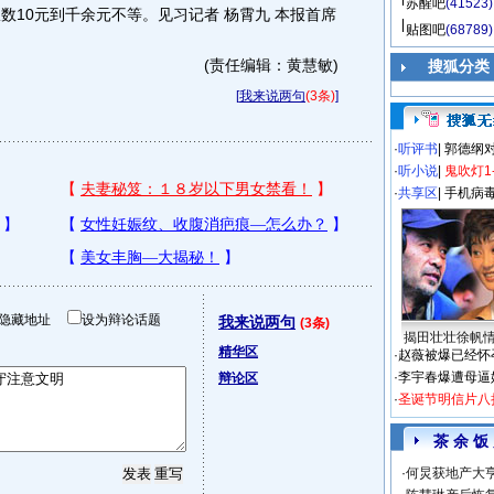
苏醒吧
(41523)
数10元到千余元不等。见习记者 杨霄九 本报首席
贴图吧
(68789)
(责任编辑：黄慧敏)
搜狐分类
[
我来说两句
(3条)
]
·
听评书
|
郭德纲
·
听小说
|
鬼吹灯1
·
共享区
|
手机病
隐藏地址
设为辩论话题
我来说两句
(3条)
揭田壮壮徐帆
精华区
·
赵薇被爆已经怀
·
李宇春爆遭母逼
辩论区
·
圣诞节明信片八
茶 余 饭
·
何炅获地产大亨