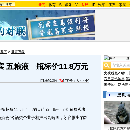
地产
搜狗
新闻
-
体育
-
S
-
娱乐
-
V
-
财经
-
IT
-
汽车
-
房产
-
家居
-
会要闻
>
世态万象
新
 五粮液一瓶标价11.8万元
央视质疑29岁市
石首网站被黑
篡
[
我来说两句
(3)
] [字号：
大
中
小
]
宋美龄牛奶洗澡
瓶标价11．8万元的天价酒，吸引了众多参观者
糖酒会”各酒类企业争相推出高端酒，茅台推出的新
与松鼠的意外