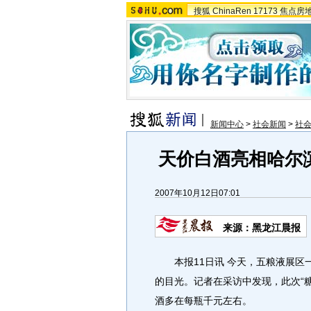
搜狐
ChinaRen
17173
焦点房
新闻中心
>
社会新闻
>
社
天价白酒亮相哈尔滨
2007年10月12日07:01
来源：黑龙江晨报
本报11日讯 今天，五粮液展区一
的目光。记者在采访中发现，此次“
酒多在每瓶千元左右。