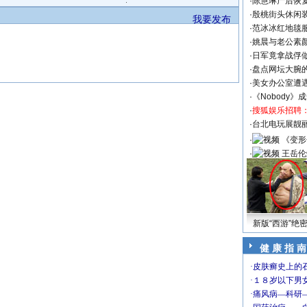
·
陈慧琳产后恢复
·
殷桃街头休闲装
我要发布
·
范冰冰红地毯
·
姚晨与老公素
·
日军竟拿战俘
·
盘点网坛大腕
·
美女办公室遭
·
《Nobody》
·
搜狐娱乐招聘
·
台北电玩展靓丽S
·
《变形
·
王岳伦
新版“西游”绝
健 康 指 南