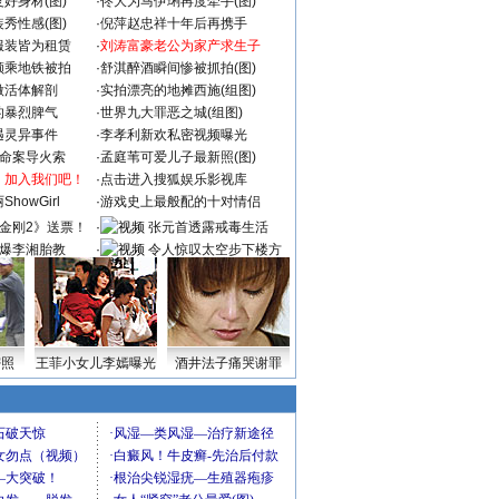
好身材(图)
·
佟大为马伊琍再度牵手(图)
秀性感(图)
·
倪萍赵忠祥十年后再携手
服装皆为租赁
·
刘涛富豪老公为家产求生子
颜乘地铁被拍
·
舒淇醉酒瞬间惨被抓拍(图)
做活体解剖
·
实拍漂亮的地摊西施(组图)
的暴烈脾气
·
世界九大罪恶之城(组图)
遇灵异事件
·
李孝利新欢私密视频曝光
成命案导火索
·
孟庭苇可爱儿子最新照(图)
：加入我们吧！
·
点击进入搜狐娱乐影视库
howGirl
·
游戏史上最般配的十对情侣
金刚2》送票！
·
张元首透露戒毒生活
爆李湘胎教
·
令人惊叹太空步下楼方
式
密照
王菲小女儿李嫣曝光
酒井法子痛哭谢罪