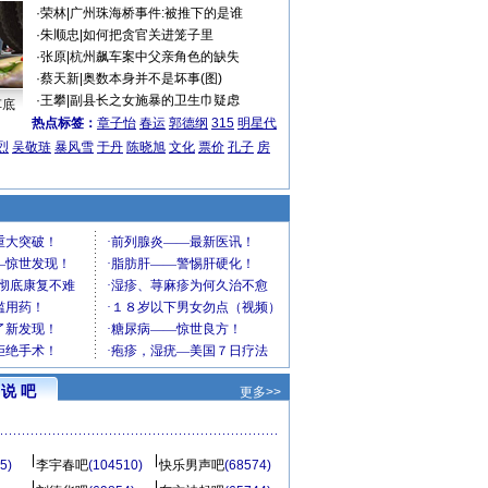
·
荣林
|
广州珠海桥事件:被推下的是谁
·
朱顺忠
|
如何把贪官关进笼子里
·
张原
|
杭州飙车案中父亲角色的缺失
·
蔡天新
|
奥数本身并不是坏事(图)
·
王攀
|
副县长之女施暴的卫生巾疑虑
车底
热点标签：
章子怡
春运
郭德纲
315
明星代
烈
吴敬琏
暴风雪
于丹
陈晓旭
文化
票价
孔子
房
说 吧
更多>>
5)
李宇春吧
(104510)
快乐男声吧
(68574)