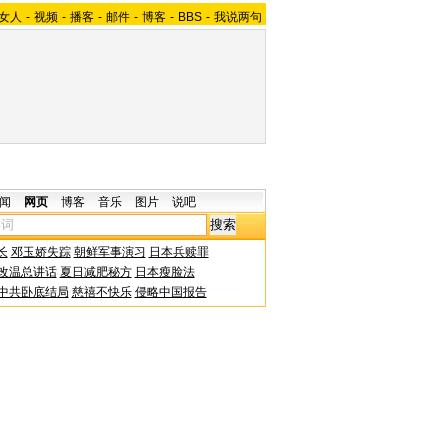
女人
-
视频
-
播客
-
邮件
-
博客
-
BBS
-
我说两句
闻
网页
博客
音乐
图片
说吧
长
邓玉娇失踪
朝鲜军事演习
日本兵赎罪
改温总讲话
夏日减肥秘方
日本瘦脸法
中共卧底结局
慈禧不快乐
侵略中国报告