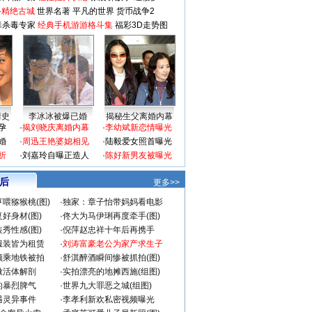
-精绝古城
世界名著
平凡的世界
货币战争2
毒杀毒专家
经典手机游游格斗集
福彩3D走势图
情史
李冰冰被爆已婚
揭秘生父离婚内幕
孕
·
揭刘晓庆离婚内幕
·
李幼斌新恋情曝光
婚
·
周迅王艳婆媳相见
·
陆毅爱女照首曝光
折
·
刘嘉玲自曝正造人
·
陈好新男友被曝光
 后
更多>>
喂猕猴桃(图)
·
独家：章子怡带妈妈看电影
好身材(图)
·
佟大为马伊琍再度牵手(图)
秀性感(图)
·
倪萍赵忠祥十年后再携手
服装皆为租赁
·
刘涛富豪老公为家产求生子
颜乘地铁被拍
·
舒淇醉酒瞬间惨被抓拍(图)
做活体解剖
·
实拍漂亮的地摊西施(组图)
的暴烈脾气
·
世界九大罪恶之城(组图)
遇灵异事件
·
李孝利新欢私密视频曝光