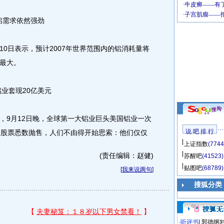
铝需求依然强劲
日表示，预计2007年世界范围内的铝消耗量将
最大。
业套现20亿美元
9月12日晚，全球第一大铝业巨头美国铝业一次
说 吧 排 行
股股票悉数抛售，人们不由得开始思索：他们仅仅
上证指数
(7744
(责任编辑：赵健)
苏醒吧
(41523)
贴图吧
(68789)
[
我来说两句
]
搜狐分类
·
听评书
|
郭德纲