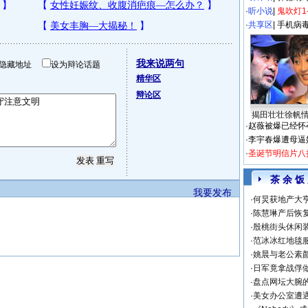
·
听小说
|
鬼吹灯1
·
共享区
|
手机病
我来说两句
隐藏地址
设为辩论话题
精华区
辩论区
揭田壮壮徐帆
·
赵薇被爆已经怀
·
李宇春爆遭母逼
·
圣诞节明信片八
茶 余 饭
我要发布
·
何炅获地产大亨
·
陈慧琳产后恢复
·
殷桃街头休闲装
·
范冰冰红地毯
·
姚晨与老公素
·
日军竟拿战俘
·
盘点网坛大腕
·
美女办公室遭