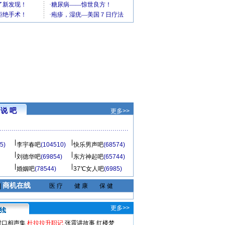
说 吧
更多>>
5)
李宇春吧
(104510)
快乐男声吧
(68574)
刘德华吧
(69854)
东方神起吧
(65744)
婚姻吧
(78544)
37℃女人吧
(6985)
商机在线
|
医 疗
健 康
保 健
更多>>
对口相声集
杜拉拉升职记
张震讲故事
红楼梦