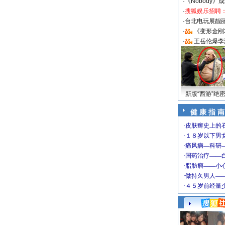
·
《Nobody》
·
搜狐娱乐招聘
·
台北电玩展靓丽S
·
《变形金刚
·
王岳伦爆李
新版“西游”绝
健 康 指 南