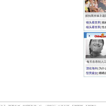
抓拍黑丝袜主题
镜头看世界
|
揭
镜头看世界
|
性
每天在吞别人
漂在海外
|
为什
型男索女
|
晒晒