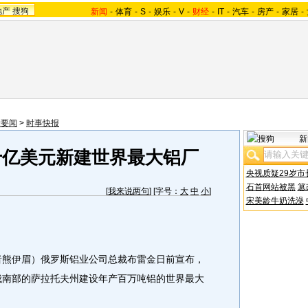
地产
搜狗
新闻
-
体育
-
S
-
娱乐
-
V
-
财经
-
IT
-
汽车
-
房产
-
家居
-
际要闻
>
时事快报
新
十亿美元新建世界最大铝厂
央视质疑29岁市
石首网站被黑
篡
[
我来说两句
] [字号：
大
中
小
]
宋美龄牛奶洗澡
者熊伊眉）俄罗斯铝业公司总裁布雷金日前宣布，
在俄南部的萨拉托夫州建设年产百万吨铝的世界最大