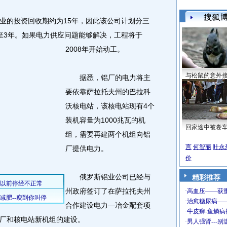
的投资回收期约为15年，因此该公司计划分三
至3年。
如果电力供应问题能够解决，工程将于
2008年开始动工。
与松鼠的意外
据悉，铝厂的电力将主
要依靠萨拉托夫州的巴拉科
沃核电站，该核电站现有4个
装机容量为1000兆瓦的机
回家途中被卷
组，需要再建两个机组向铝
言
何智丽
叶永
厂提供电力。
价
俄罗斯铝业公司已经与
精彩推荐
州政府签订了在萨拉托夫州
合作建设电力—冶金配套项
厂和核电站新机组的建设。