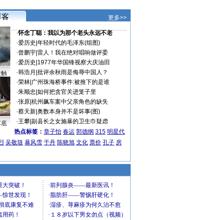
更多>>
·
怀念丁聪：我以为那个老头永远不老
·
爱历史
|
年轻时代的毛泽东(组图)
·
曾鹏宇
|
雷人！我在绝对唱响做评委
·
爱历史
|
1977年华国锋视察大庆油田
·
韩浩月
|
批评余秋雨是侮辱中国人？
接触
·
荣林
|
广州珠海桥事件:被推下的是谁
·
朱顺忠
|
如何把贪官关进笼子里
·
张原
|
杭州飙车案中父亲角色的缺失
·
蔡天新
|
奥数本身并不是坏事(图)
·
王攀
|
副县长之女施暴的卫生巾疑虑
车底
热点标签：
章子怡
春运
郭德纲
315
明星代
烈
吴敬琏
暴风雪
于丹
陈晓旭
文化
票价
孔子
房