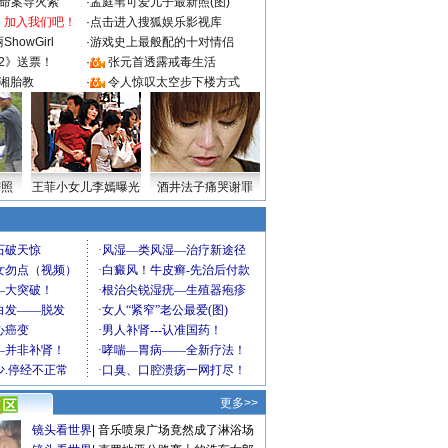
成命案导火索
·
孟庭苇可爱儿子最新照(图)
：加入我们吧！
·
点击进入搜狐娱乐影视库
howGirl
·
游戏史上最般配的十对情侣
2》送票！
·
张元首透露戒毒生活
湘胎教
·
令人惊叹太空步下楼方式
密照
王菲小女儿李嫣曝光
酒井法子痛哭谢罪
更多>>
镜头看世界
|
音乐喷泉广场竟然成了淋浴场