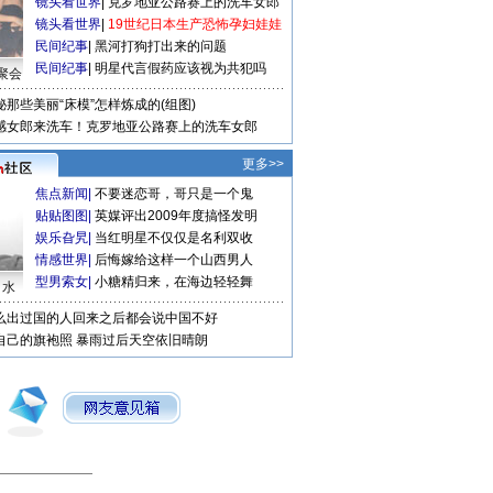
镜头看世界
|
克罗地亚公路赛上的洗车女郎
镜头看世界
|
19世纪日本生产恐怖孕妇娃娃
民间纪事
|
黑河打狗打出来的问题
民间纪事
|
明星代言假药应该视为共犯吗
聚会
秘那些美丽“床模”怎样炼成的(组图)
感女郎来洗车！克罗地亚公路赛上的洗车女郎
更多>>
焦点新闻
|
不要迷恋哥，哥只是一个鬼
贴贴图图
|
英媒评出2009年度搞怪发明
娱乐旮旯
|
当红明星不仅仅是名利双收
情感世界
|
后悔嫁给这样一个山西男人
型男索女
|
小糖精归来，在海边轻轻舞
口水
么出过国的人回来之后都会说中国不好
自己的旗袍照
暴雨过后天空依旧晴朗